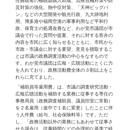
性難聴者の補聴器購入助成、気候危機対策や防
災対策の強化、熱中症対策、「天神ビッグバ
ン」などの大型開発や観光行政、九大跡地利
用、博多港や福岡空港の軍事利用など平和行
政、保育士の処遇改善など、わが党市議団が市
議会で行った質問や提案、それに対する答弁の
内容を市民に広く知らせるとともに、市民から
市政・市議会に対する要望、意見を聴取するこ
とは市議の政務調査活動の中心をなすもので
す。わが党市議団は広報・広聴活動にとくに力
を入れており、政務活動費全体の３割以上をこ
れらに充てました。
「補助員等雇用費」は、市議の調査研究活動・
広報広聴活動を補助する業務に従事する専任の
事務局員（政務調査補助員、議員控室に常勤）
を２名雇用（途中で１名に変更）したことに伴
う人件費（給与、社会保険料等）です。ただ
し、「政務活動以外の業務にもあわせて従事さ
せる場合は、従事時間などの合理的な基準で経