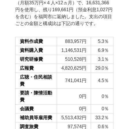
（月額35万円×４人×12ヵ月）で、16,631,366
円を使用し、残り169,661円（預金利息1,027円
を含む）を福岡市に返納しました。支出の項目
ごとの金額と構成比は下記の通りです。
資料作成費
883,957円
5.3％
資料購入費
1,146,531円
6.9％
研究研修費
510,528円
3.1％
広報費
4,820,625円
29.0％
広聴・住民相談
741,041円
4.5％
費
要請・陳情活動
0円
0％
費
会議費
0円
0％
補助員等雇用費
5,513,432円
33.2％
調査旅費
97,574円
0.6％