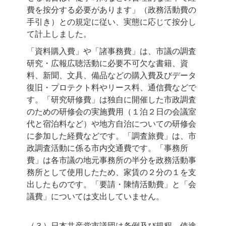
費を按分する必要があります」（政務活動費の
手引き）との規定に従い、実態に応じて按分し
て計上しました。
「資料購入費」や「諸事務費」は、市議の調査
研究・広報広聴活動に必要不可欠な書籍、資
料、新聞、文具、備品などの購入費及びデータ
復旧・プロテクト料やリース料、通信費などで
す。「研究研修費」は独自に開催した市政調査
のための研修会の実施費用（１泊２日の会議室
代と宿泊料など）や地方自治についての研修会
に参加した経費などです。「調査旅費」は、市
政調査活動に係る市内交通費です。「事務所
費」は各市議の地元事務所の半分を政務活動事
務所として使用したため、家賃の２分の１を支
出したものです。「要請・陳情活動費」と「会
議費」については支出していません。
（３）日本共産党市議団は条例及び規程、使途