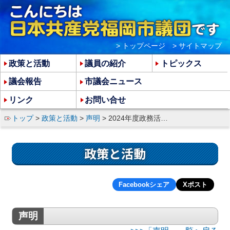
> トップページ
> サイトマップ
政策と活動
議員の紹介
トピックス
議会報告
市議会ニュース
リンク
お問い合せ
トップ
>
政策と活動
>
声明
> 2024年度政務活動費の使途内容の概要と特徴について
政策と活動
Facebookシェア
Xポスト
声明