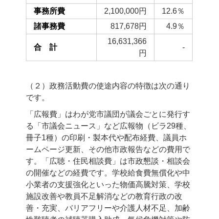
事務所費
2,100,000円
12.6％
諸事務費
817,678円
4.9％
16,631,366
合 計
-
円
（２）政務活動費の使途内容の特徴は次の通り
です。
「広報費」はわが党市議団が議会ごとに発行す
る「市議会ニュース」など広報物（ビラ29種、
冊子1種）の印刷・製本代や配布経費、議員ホ
ームページ更新、その他市政報告などの費用で
す。「広聴・住民相談費」は市政懇談・相談会
の開催などの経費です。学校給食費無償化や中
小業者の支援強化といった物価高騰対策、学校
施設改善や教員不足解消などの教育行政の改
善・充実、バリアフリーや介護人材不足、加齢