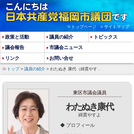
> トップページ
> サイトマップ
政策と活動
議員の紹介
トピックス
議会報告
市議会ニュース
リンク
お問い合せ
トップ
>
議員の紹介
> わたぬき 康代（綿貫やすよ）
東区市議会議員
わたぬき
康代
綿貫やすよ
プロフィール