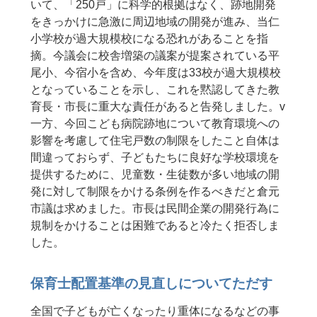
いて、「250戸」に科学的根拠はなく、跡地開発
をきっかけに急激に周辺地域の開発が進み、当仁
小学校が過大規模校になる恐れがあることを指
摘。今議会に校舎増築の議案が提案されている平
尾小、今宿小を含め、今年度は33校が過大規模校
となっていることを示し、これを黙認してきた教
育長・市長に重大な責任があると告発しました。v
一方、今回こども病院跡地について教育環境への
影響を考慮して住宅戸数の制限をしたこと自体は
間違っておらず、子どもたちに良好な学校環境を
提供するために、児童数・生徒数が多い地域の開
発に対して制限をかける条例を作るべきだと倉元
市議は求めました。市長は民間企業の開発行為に
規制をかけることは困難であると冷たく拒否しま
した。
保育士配置基準の見直しについてただす
全国で子どもが亡くなったり重体になるなどの事