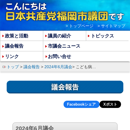
> トップページ
> サイトマップ
政策と活動
議員の紹介
トピックス
議会報告
市議会ニュース
リンク
お問い合せ
トップ
>
議会報告
>
2024年6月議会
> こども病院跡地開発、過大規模校、保育士配置基準を問う
議会報告
Facebookシェア
Xポスト
2024年6月議会