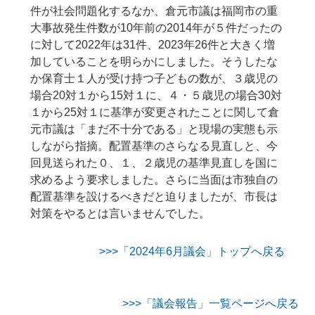
件が社会問題化するなか、倉元市議は福岡市の重
大事故発生件数が10年前の2014年が５件だったの
に対して2022年は31件、2023年26件と大きく増
加していることを明らかにしました。そうしたな
か保育士１人が受け持つ子どもの数が、３歳児の
場合20対１から15対１に、４・５歳児の場合30対
１から25対１に基準が変更されたことに関して倉
元市議は「まだ不十分である」と現場の実態も示
しながら指摘。配置基準のさらなる見直しと、今
回見送られた０、１、２歳児の基準見直しを国に
求めるよう要求しました。さらに当面は市独自の
配置基準を設けるべきだと迫りましたが、市長は
対策をやるとは言いませんでした。
>>>「2024年6月議会」トップへ戻る
>>>「議会報告」一覧ページへ戻る