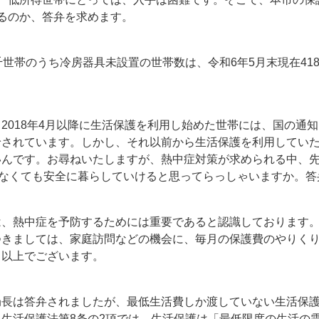
るのか、答弁を求めます。
千世帯のうち冷房器具未設置の世帯数は、令和6年5月末現在41
2018年4月以降に生活保護を利用し始めた世帯には、国の通
給されています。しかし、それ以前から生活保護を利用してい
いんです。お尋ねいたしますが、熱中症対策が求められる中、
がなくても安全に暮らしていけると思ってらっしゃいますか。
は、熱中症を予防するためには重要であると認識しております
つきましては、家庭訪問などの機会に、毎月の保護費のやりく
。以上でございます。
局長は答弁されましたが、最低生活費しか渡していない生活保
生活保護法第8条の2項では、生活保護は「最低限度の生活の