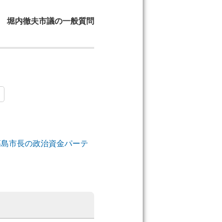
4日 堀内徹夫市議の一般質問
ー
髙島市長の政治資金パーテ