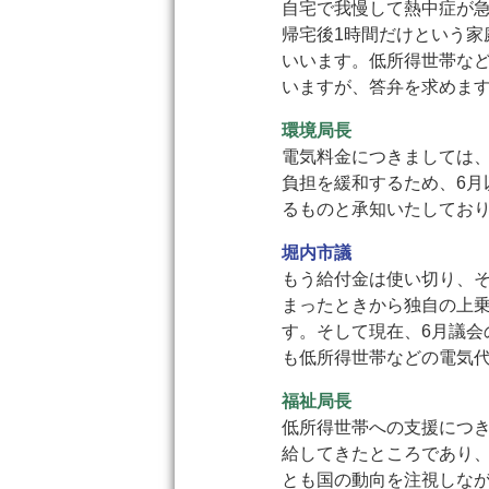
自宅で我慢して熱中症が
帰宅後1時間だけという
いいます。低所得世帯な
いますが、答弁を求めま
環境局長
電気料金につきましては
負担を緩和するため、6
るものと承知いたしてお
堀内市議
もう給付金は使い切り、
まったときから独自の上乗
す。そして現在、6月議
も低所得世帯などの電気
福祉局長
低所得世帯への支援につ
給してきたところであり
とも国の動向を注視しな