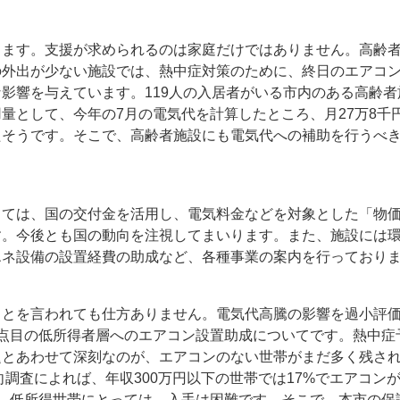
きます。支援が求められるのは家庭だけではありません。高齢
の外出が少ない施設では、熱中症対策のために、終日のエアコ
影響を与えています。119人の入居者がいる市内のある高齢
量として、今年の7月の電気代を計算したところ、月27万8千円
たそうです。そこで、高齢者施設にも電気代への補助を行うべ
しては、国の交付金を活用し、電気料金などを対象とした「物価
す。今後とも国の動向を注視してまいります。また、施設には
エネ設備の設置経費の助成など、各種事業の案内を行っており
ことを言われても仕方ありません。電気代高騰の影響を過小評
2点目の低所得者層へのエアコン設置助成についてです。熱中症
題とあわせて深刻なのが、エアコンのない世帯がまだ多く残さ
動向調査によれば、年収300万円以下の世帯では17%でエアコン
り、低所得世帯にとっては、入手は困難です。そこで、本市の保