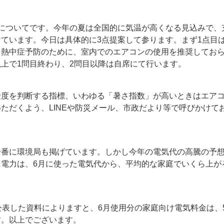
策についてです。今年の夏は全国的に気温が高くなる見込みで、
ています。今日は具体的に3点提案して参ります。まず1点目
も熱中症予防のために、室内でのエアコンの使用を推奨してお
上で1問目終わり、2問目以降は自席にて行います。
険度を判断する指標、いわゆる「暑さ指数」が高いときはエア
ただくよう、LINEや防災メール、市政だより等で呼びかけて
一番に環境局も掲げています。しかし今年の電気代の高騰の予
州電力は、6月に使った電気代から、平均的な家庭でいくら上が
公表した資料によりますと、6月使用分の家庭向け電気料金は、5
す。以上でございます。