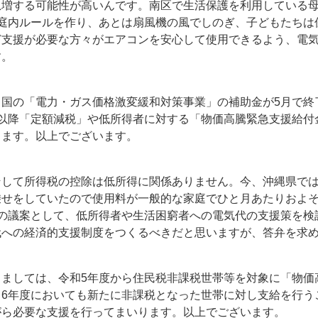
急増する可能性が高いんです。南区で生活保護を利用している
家庭内ルールを作り、あとは扇風機の風でしのぎ、子どもたちは
ど支援が必要な方々がエアコンを安心して使用できるよう、電
す。
、国の「電力・ガス価格激変緩和対策事業」の補助金が5月で終
月以降「定額減税」や低所得者に対する「物価高騰緊急支援給付
ります。以上でございます。
そして所得税の控除は低所得に関係ありません。今、沖縄県で
せをしていたので使用料が一般的な家庭でひと月あたりおよそ1
会の議案として、低所得者や生活困窮者への電気代の支援策を検
代への経済的支援制度をつくるべきだと思いますが、答弁を求
きましては、令和5年度から住民税非課税世帯等を対象に「物価
、6年度においても新たに非課税となった世帯に対し支給を行う
がら必要な支援を行ってまいります。以上でございます。