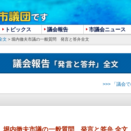
トピックス
議会報告
市議会ニュース
全文
> 堀内徹夫市議の一般質問 発言と答弁全文
大
中
小
議会報告
「発言と答弁」全文
>>> 「議
堀内徹夫市議の一般質問 発言と答弁 全文