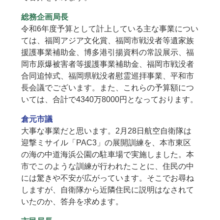
総務企画局長
令和6年度予算として計上している主な事業につい
ては、福岡アジア文化賞、福岡市戦没者等遺家族
援護事業補助金、博多港引揚資料の常設展示、福
岡市原爆被害者等援護事業補助金、福岡市戦没者
合同追悼式、福岡県戦没者慰霊巡拝事業、平和市
長会議でございます。また、これらの予算額につ
いては、合計で4340万8000円となっております。
倉元市議
大事な事業だと思います。2月28日航空自衛隊は
迎撃ミサイル「PAC3」の展開訓練を、本市東区
の海の中道海浜公園の駐車場で実施しました。本
市でこのような訓練が行われたことに、住民の中
には驚きや不安が広がっています。そこでお尋ね
しますが、自衛隊から近隣住民に説明はなされて
いたのか、答弁を求めます。