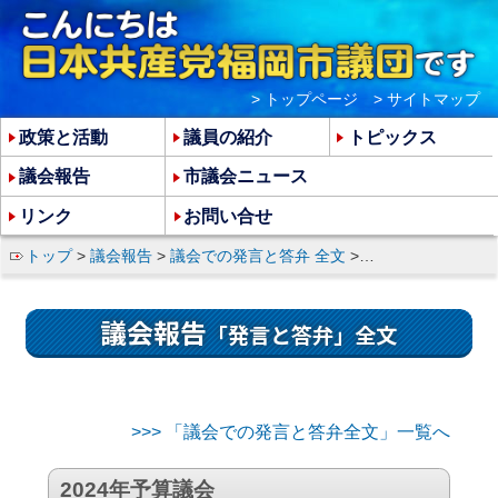
> トップページ
> サイトマップ
政策と活動
議員の紹介
トピックス
議会報告
市議会ニュース
リンク
お問い合せ
トップ
>
議会報告
>
議会での発言と答弁 全文
> 倉元達朗市議の総会質疑 発言と答弁全文
議会報告
「発言と答弁」全文
>>> 「議会での発言と答弁全文」一覧へ
2024年予算議会