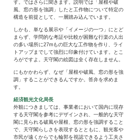
す。ではさらに聞きます。説明では「屋根や破
風、窓の形を強調」したと工作物について特定の
構造を前提として、一層踏み込んでいます。
しかも、単なる展示や「イメージの一つ」にとど
まらず、学問的な考証や比較が困難な行楽の人出
の多い場所に27mもの巨大な工作物を作り、ライ
トアップまでして強烈に印象付けています。とこ
ろがですよ。天守閣の絵図は全く存在しません。
にもかかわらず、なぜ「屋根や破風、窓の形を強
調」することができるんですか。答弁を求めま
す。
経済観光文化局長
外観につきましては、事業者において国内に現存
する天守閣を参考にデザインされ、一般的な天守
閣に見られる破風や屋根、窓の形を強調すること
で、天守閣らしさを表現するとともに、観光客や
市民が遠くからでも輪郭を視認できるよう工夫さ