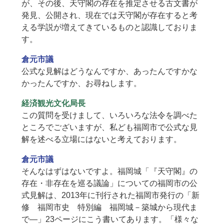
が、その後、天守閣の存在を推定させる古文書が
発見、公開され、現在では天守閣が存在すると考
える学説が増えてきているものと認識しておりま
す。
倉元市議
公式な見解はどうなんですか、あったんですかな
かったんですか、お尋ねします。
経済観光文化局長
この質問を受けまして、いろいろな法令を調べた
ところでございますが、私ども福岡市で公式な見
解を述べる立場にはないと考えております。
倉元市議
そんなはずはないですよ。福岡城「『天守閣』の
存在・非存在を巡る議論」についての福岡市の公
式見解は、2013年に刊行された福岡市発行の「新
修 福岡市史 特別編 福岡城－築城から現代ま
で―」23ページにこう書いてあります。「様々な