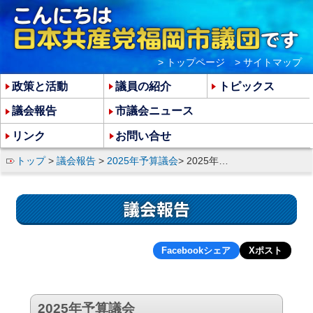
> トップページ
> サイトマップ
政策と活動
議員の紹介
トピックス
議会報告
市議会ニュース
リンク
お問い合せ
トップ
>
議会報告
>
2025年予算議会
> 2025年度 代表質問
議会報告
Facebookシェア
Xポスト
2025年予算議会