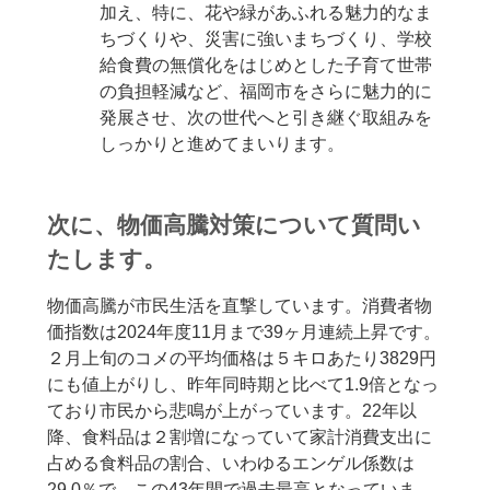
加え、特に、花や緑があふれる魅力的なま
ちづくりや、災害に強いまちづくり、学校
給食費の無償化をはじめとした子育て世帯
の負担軽減など、福岡市をさらに魅力的に
発展させ、次の世代へと引き継ぐ取組みを
しっかりと進めてまいります。
次に、物価高騰対策について質問い
たします。
物価高騰が市民生活を直撃しています。消費者物
価指数は2024年度11月まで39ヶ月連続上昇です。
２月上旬のコメの平均価格は５キロあたり3829円
にも値上がりし、昨年同時期と比べて1.9倍となっ
ており市民から悲鳴が上がっています。22年以
降、食料品は２割増になっていて家計消費支出に
占める食料品の割合、いわゆるエンゲル係数は
29.0％で、この43年間で過去最高となっていま