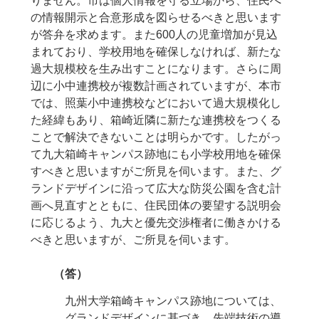
りません。市は個人情報を守る立場から、住民へ
の情報開示と合意形成を図らせるべきと思います
が答弁を求めます。また600人の児童増加が見込
まれており、学校用地を確保しなければ、新たな
過大規模校を生み出すことになります。さらに周
辺に小中連携校が複数計画されていますが、本市
では、照葉小中連携校などにおいて過大規模化し
た経緯もあり、箱崎近隣に新たな連携校をつくる
ことで解決できないことは明らかです。したがっ
て九大箱崎キャンパス跡地にも小学校用地を確保
すべきと思いますがご所見を伺います。また、グ
ランドデザインに沿って広大な防災公園を含む計
画へ見直すとともに、住民団体の要望する説明会
に応じるよう、九大と優先交渉権者に働きかける
べきと思いますが、ご所見を伺います。
（答）
九州大学箱崎キャンパス跡地については、
グランドデザインに基づき、先端技術の導