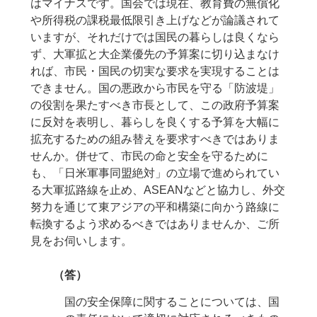
はマイナスです。国会では現在、教育費の無償化
や所得税の課税最低限引き上げなどが論議されて
いますが、それだけでは国民の暮らしは良くなら
ず、大軍拡と大企業優先の予算案に切り込まなけ
れば、市民・国民の切実な要求を実現することは
できません。国の悪政から市民を守る「防波堤」
の役割を果たすべき市長として、この政府予算案
に反対を表明し、暮らしを良くする予算を大幅に
拡充するための組み替えを要求すべきではありま
せんか。併せて、市民の命と安全を守るために
も、「日米軍事同盟絶対」の立場で進められてい
る大軍拡路線を止め、ASEANなどと協力し、外交
努力を通じて東アジアの平和構築に向かう路線に
転換するよう求めるべきではありませんか、ご所
見をお伺いします。
（答）
国の安全保障に関することについては、国