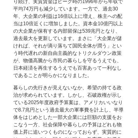
り続け、実質賃金はピーク時の1996年から年収で
平均74万円も減少しています。一方で、過去30
年、大企業の利益は16倍以上に増え、株主への配
当は10倍近くに増加しました。資本金10億円以上
の大企業が保有する内部留保は539兆円となり、
過去最大を更新しています。まさに「大企業が儲
ければ、それが滴り落ちて国民全体が潤う」とい
う時代遅れの新自由主義的なトリクルダウン政策
が、物価高騰から市民の暮らしを守るうえでも、
日本経済を再生するうえでも百害あって一利なし
であることが明らかになりました。
暮らしの先行きが見えないなか、希望の持てる政
治が求められています。しかし、石破政権が示し
ている2025年度政府予算案は、アメリカいいなり
で8.7兆円という過去最大の軍事費を計上し、半導
体をはじめとした一部大企業には巨額の支援をお
こなう一方、社会保障や暮らしの予算はどれも物
価上昇に追いつくものになっておらず、実質的に