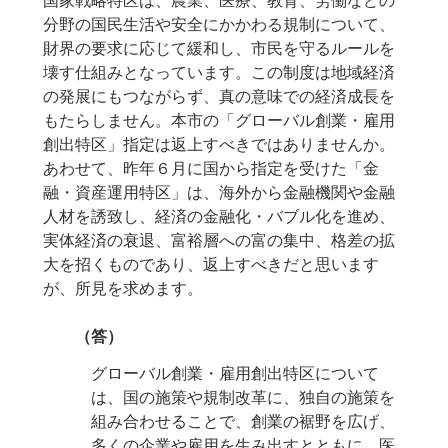
国家戦略特区は、農業、医療、教育、労働などの
分野の国民生活や安全にかかわる規制について、
財界の要求に応じて緩和し、市民を守るルールを
壊す仕組みとなっています。この制度は地域経済
の発展にもつながらず、真の意味での経済成長を
もたらしません。本市の「グローバル創業・雇用
創出特区」指定は返上すべきではありませんか。
あわせて、昨年６月に国から指定を受けた「金
融・資産運用特区」は、海外から金融機関や金融
人材を誘致し、経済の金融化・バブル化を進め、
実体経済の衰退、富裕層への富の集中、格差の拡
大を招くものであり、返上すべきだと思います
が、所見を求めます。
（答）
グローバル創業・雇用創出特区について
は、国の施策や規制改革に、独自の施策を
組み合わせることで、創業の裾野を広げ、
多くの企業や雇用を生み出すとともに、医