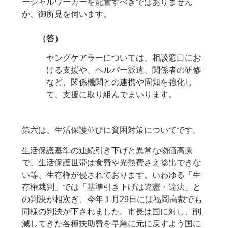
ーシャルワーカーを配置すべきではありません
か、御所見を伺います。
（答）
ヤングケアラーについては、相談窓口にお
ける支援や、ヘルパー派遣、関係者の研修
など、関係機関との連携や周知を強化し
て、支援に取り組んでまいります。
第六は、生活保護並びに貧困対策についてです。
生活保護基準の連続引き下げと異常な物価高騰
で、生活保護世帯は食費や光熱費さえ捻出できな
い等、生存権が侵されております。いわゆる「生
存権裁判」では「基準引き下げは違憲・違法」と
の判決が相次ぎ、今年１月29日には福岡高裁でも
同様の判決が下されました。市長は国に対し、削
減してきた各種扶助費を早急に元に戻すよう国に