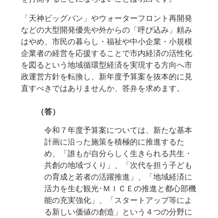
「天神ビッグバン」やウォーターフロント再開発
などの大型開発優先や外からの「呼び込み」頼み
はやめ、市民の暮らし・福祉や中小企業・小規模
企業者の経営を応援することで市内経済の活性化
を図るという地域循環型経済を実現する方向へ市
政運営方針を転換し、新年度予算案を抜本的に見
直すべきではありませんか、答弁を求めます。
（答）
令和７年度予算案については、新たな基本
計画に沿った施策を積極的に推進するた
め、「誰もが自分らしく生きられる共生・
共創の地域づくり」、「次代を担う子ども
の育成と若者の活躍推進」、「地域経済に
活力を生む観光･ＭＩＣＥの推進と都心部機
能の充実強化」、「スタートアップ等によ
る新しい価値の創造」という４つの分野に