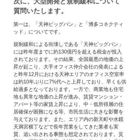
次に、大型開発と規制緩和について
質問いたします。
第一は、「天神ビッグバン」と「博多コネクティ
ッド」についてです。
規制緩和による街壊しである「天神ビッグバン」
には昨年度までに約130億円を超える税金が投入
されております。その結果、全国最悪の地価の上
昇が起こり、大手オフィス仲介会社の発表による
と昨年12月における天神エリアのオフィス空室率
は約10年ぶりに7%代へと上昇しており、早くも供
給過多となっております。一方で、商業地も住宅
地も異常な地価の上昇が進み、賃貸マンション・
アパート等の家賃上昇により、中・低所得層の住
居確保が困難になる等、市民生活に大きな影響を
与えております。また、エリア内の新天町や水鏡
天満宮横丁などで長年営業をしてきた業者も実
質、追い出される事態も想定されております。災