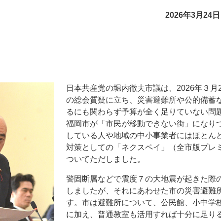
2026年3月2
日本共産党の堀内徹夫市議は、2026年３月
の総会質疑に立ち、災害避難所や公的備蓄
るにも関わらず予算が全く足りていない問
福岡市が「市民が移動できない街」になり
している人や地域の中小事業者にはほとん
対策としての「ネクスペイ」（全市版プレ
ついてただしました。
警固断層などで震度７の大地震が起きた際
しましたが、それにあわせた市の災害避難
す。市は避難所について、公民館、小中学
に加え、普通教室も活用すれば十分に足り