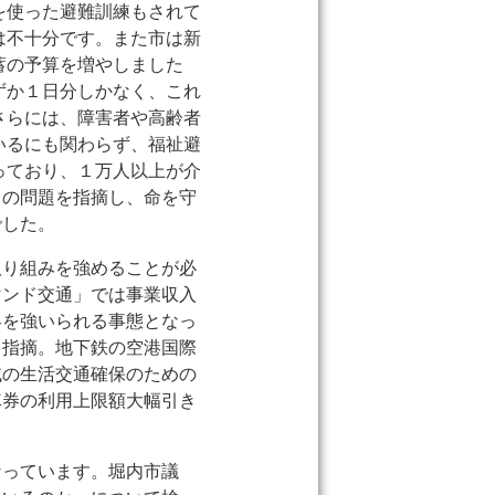
を使った避難訓練もされて
は不十分です。また市は新
蓄の予算を増やしました
ずか１日分しかなく、これ
さらには、障害者や高齢者
いるにも関わらず、福祉避
っており、１万人以上が介
らの問題を指摘し、命を守
でした。
取り組みを強めることが必
マンド交通」では事業収入
客を強いられる事態となっ
と指摘。地下鉄の空港国際
域の生活交通確保のための
車券の利用上限額大幅引き
なっています。堀内市議