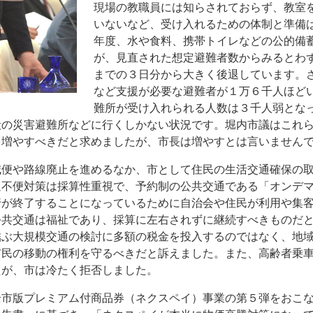
現場の教職員には知らされておらず、教室
いないなど、受け入れるための体制と準備
年度、水や食料、携帯トイレなどの公的備
が、見直された想定避難者数からみるとわ
までの３日分から大きく後退しています。
など支援が必要な避難者が１万６千人ほど
難所が受け入れられる人数は３千人弱とな
般の災害避難所などに行くしかない状況です。堀内市議はこれ
を増やすべきだと求めましたが、市長は増やすとは言いません
減便や路線廃止を進めるなか、市として住民の生活交通確保の
通不便対策は採算性重視で、予約制の公共交通である「オンデ
行が終了することになっているために自治会や住民が利用や集
公共交通は福祉であり、採算に左右されずに継続すべきものだ
結ぶ大規模交通の検討に多額の税金を投入するのではなく、地
市民の移動の権利を守るべきだと訴えました。また、高齢者乗
たが、市は冷たく拒否しました。
全市版プレミアム付商品券（ネクスペイ）事業の第５弾をおこ