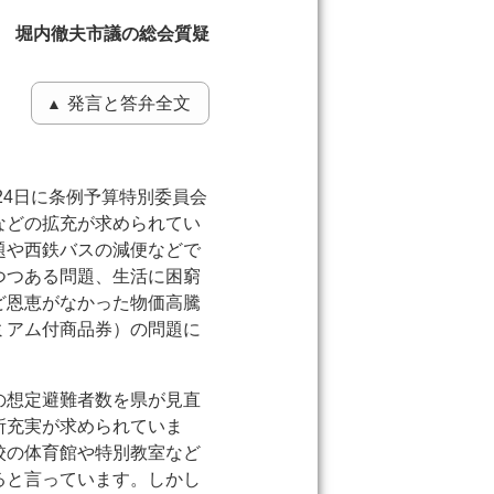
4日 堀内徹夫市議の総会質疑
発言と答弁全文
24日に条例予算特別委員会
などの拡充が求められてい
題や西鉄バスの減便などで
つつある問題、生活に困窮
ど恩恵がなかった物価高騰
ミアム付商品券）の問題に
の想定避難者数を県が見直
所充実が求められていま
校の体育館や特別教室など
ると言っています。しかし