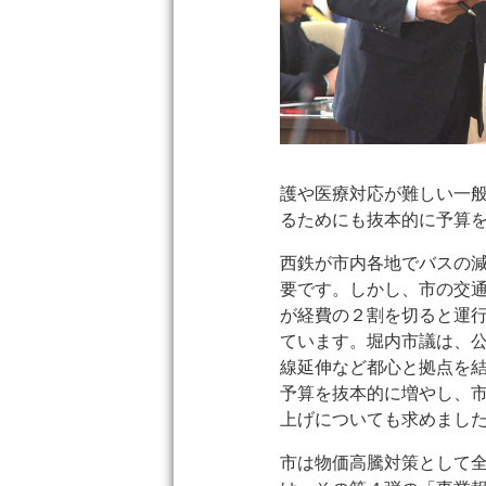
護や医療対応が難しい一
るためにも抜本的に予算
西鉄が市内各地でバスの
要です。しかし、市の交
が経費の２割を切ると運
ています。堀内市議は、
線延伸など都心と拠点を
予算を抜本的に増やし、
上げについても求めまし
市は物価高騰対策として