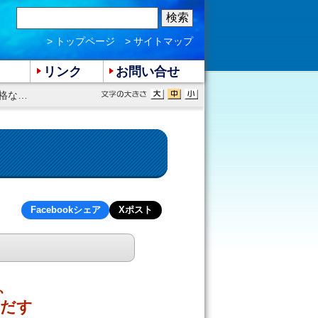
> トップページ
> サイトマップ
リンク
お問い合せ
ただす
Facebookシェア
Xポスト
、
ただす