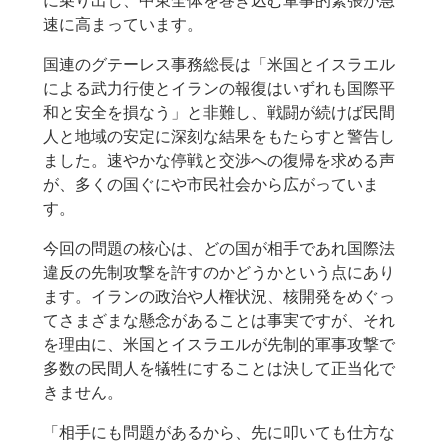
に乗り出し、中東全体を巻き込む軍事的緊張が急
速に高まっています。
国連のグテーレス事務総長は「米国とイスラエル
による武力行使とイランの報復はいずれも国際平
和と安全を損なう」と非難し、戦闘が続けば民間
人と地域の安定に深刻な結果をもたらすと警告し
ました。速やかな停戦と交渉への復帰を求める声
が、多くの国ぐにや市民社会から広がっていま
す。
今回の問題の核心は、どの国が相手であれ国際法
違反の先制攻撃を許すのかどうかという点にあり
ます。イランの政治や人権状況、核開発をめぐっ
てさまざまな懸念があることは事実ですが、それ
を理由に、米国とイスラエルが先制的軍事攻撃で
多数の民間人を犠牲にすることは決して正当化で
きません。
「相手にも問題があるから、先に叩いても仕方な