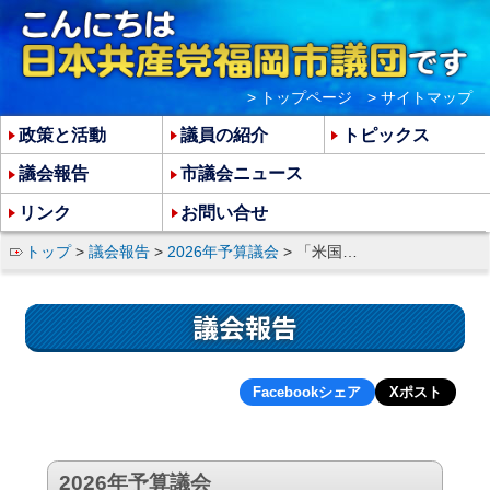
> トップページ
> サイトマップ
政策と活動
議員の紹介
トピックス
議会報告
市議会ニュース
リンク
お問い合せ
トップ
>
議会報告
>
2026年予算議会
> 「米国とイスラエルによるイラン攻撃に関する意見書案」への賛成討論
議会報告
Facebookシェア
Xポスト
2026年予算議会