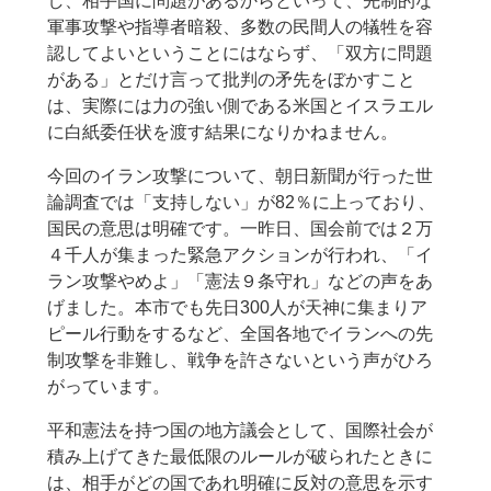
し、相手国に問題があるからといって、先制的な
軍事攻撃や指導者暗殺、多数の民間人の犠牲を容
認してよいということにはならず、「双方に問題
がある」とだけ言って批判の矛先をぼかすこと
は、実際には力の強い側である米国とイスラエル
に白紙委任状を渡す結果になりかねません。
今回のイラン攻撃について、朝日新聞が行った世
論調査では「支持しない」が82％に上っており、
国民の意思は明確です。一昨日、国会前では２万
４千人が集まった緊急アクションが行われ、「イ
ラン攻撃やめよ」「憲法９条守れ」などの声をあ
げました。本市でも先日300人が天神に集まりア
ピール行動をするなど、全国各地でイランへの先
制攻撃を非難し、戦争を許さないという声がひろ
がっています。
平和憲法を持つ国の地方議会として、国際社会が
積み上げてきた最低限のルールが破られたときに
は、相手がどの国であれ明確に反対の意思を示す