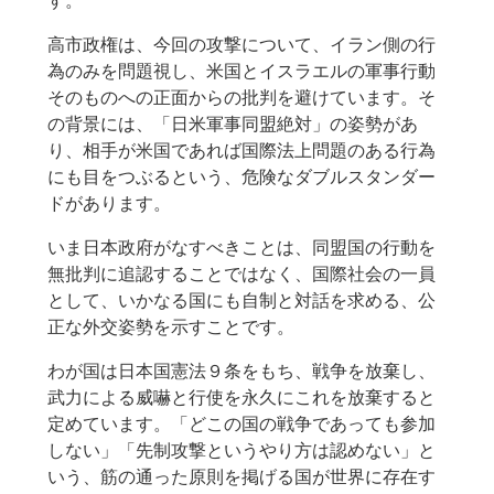
す。
高市政権は、今回の攻撃について、イラン側の行
為のみを問題視し、米国とイスラエルの軍事行動
そのものへの正面からの批判を避けています。そ
の背景には、「日米軍事同盟絶対」の姿勢があ
り、相手が米国であれば国際法上問題のある行為
にも目をつぶるという、危険なダブルスタンダー
ドがあります。
いま日本政府がなすべきことは、同盟国の行動を
無批判に追認することではなく、国際社会の一員
として、いかなる国にも自制と対話を求める、公
正な外交姿勢を示すことです。
わが国は日本国憲法９条をもち、戦争を放棄し、
武力による威嚇と行使を永久にこれを放棄すると
定めています。「どこの国の戦争であっても参加
しない」「先制攻撃というやり方は認めない」と
いう、筋の通った原則を掲げる国が世界に存在す