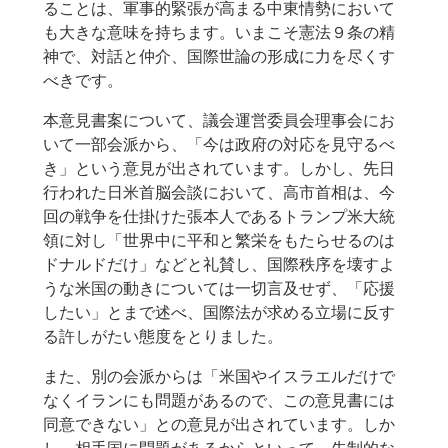
ることは、軍事的緊張が高まる中東情勢において
も大きな意味を持ちます。いまこそ憲法９条の精
神で、対話と仲介、国際世論の形成に力を尽くす
べきです。
本意見書案について、議会運営委員会理事会にお
いて一部会派から、「今は政府の対応を見守るべ
き」という意見が出されています。しかし、先日
行われた日米首脳会談において、高市首相は、今
回の戦争を仕掛けた張本人であるトランプ米大統
領に対し「世界中に平和と繁栄をもたらせるのは
ドナルドだけ」などと礼賛し、国際秩序を壊すよ
うな米国の動きについては一切言及せず、「応援
したい」とまで述べ、国際法が求める立場に反す
る許しがたい態度をとりました。
また、別の会派からは「米国やイスラエルだけで
なくイランにも問題があるので、この意見書には
同意できない」との意見が出されています。しか