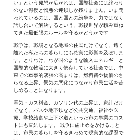
い」という発想が広がれば、国際社会には終わり
のない報復と憎悪の連鎖しか残りません。いま問
われているのは、国と国との紛争を、力ではなく
話し合いで解決するという、戦後世界が積み重ね
てきた最低限のルールを守るかどうかです。
戦争は、戦場となる地域の住民だけでなく、遠く
離れた私たちの暮らしにも確実に影響を及ぼしま
す。とりわけ、わが国のような輸入エネルギーと
国際的な物流に大きく依存している社会では、中
東での軍事的緊張の高まりは、燃料費や物価のさ
らなる上昇、景気の悪化につながり市民生活を苦
しめることになります。
電気・ガス料金、ガソリン代の上昇は、家計だけ
でなく、バスや地下鉄など公共交通、福祉や医
療、学校給食や上下水道といった市の事業のコス
トにも直結します。 戦争に歯止めをかけること
は、市民の暮らしを守るきわめて現実的な課題で