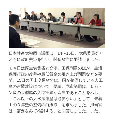
日本共産党福岡市議団は、14〜15日、党県委員会と
ともに政府交渉を行い、関係省庁に要請しました。
１４日は厚生労働省と交渉。国保問題のほか、生活
保護行政の改善や最低賃金の引き上げ問題などを要
請。15日の国土交通省では、国が整備している人工
島の岸壁建設について、要請。党市議団は、５万ト
ン級の大型船の入港実績が皆無であることを示し、
「これ以上の大水深岸壁は必要ない」として、未着
工のＤ岸壁の整備の白紙撤回を求めました。担当官
は「需要をみて検討する」と回答しました。また、