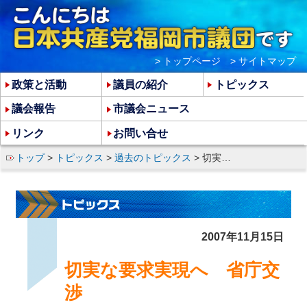
> トップページ
> サイトマップ
政策と活動
議員の紹介
トピックス
議会報告
市議会ニュース
リンク
お問い合せ
トップ
>
トピックス
>
過去のトピックス
> 切実な要求実現へ 省庁交渉
2007年11月15日
切実な要求実現へ 省庁交
渉