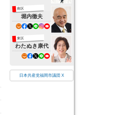
南区
堀内徹夫
ホ
FaceBook
X（旧
Line
Instagram
Youtube
東区
わたぬき康代
ホ
FaceBook
X（旧
Line
Instagram
Youtubue
日本共産党福岡市議団 X
ホ
FaceBook
X（旧
Line
Instagram
Youtube
ホ
FaceBook
X（旧
Line
Youtube