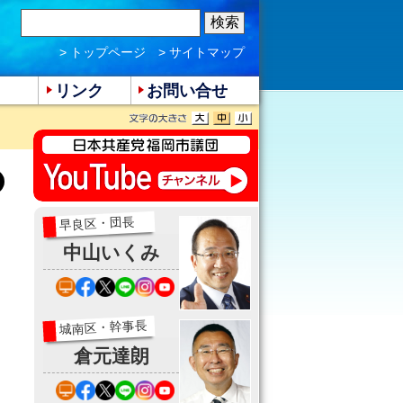
> トップページ
> サイトマップ
リンク
お問い合せ
早良区・団長
中山いくみ
城南区・幹事長
倉元達朗