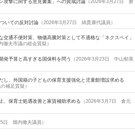
ン攻撃に関する意見書案」への賛成討論
（2026年3月27日 倉
についての反対討論
（2026年3月27日 綿貫康代議員）
な交通不便対策、物価高騰対策として不適格な「ネクスペイ」
 堀内徹夫市議の総会質疑）
開発予算と高すぎる国保料を問う
（2026年3月23日 中山郁美
だし、外国籍の子どもの保育支援強化と児童館増設求める
議の補足質疑）
止、保育士処遇改善と家賃補助求める
（2026年3月7日 倉元
3月5日 堀内徹夫議員）