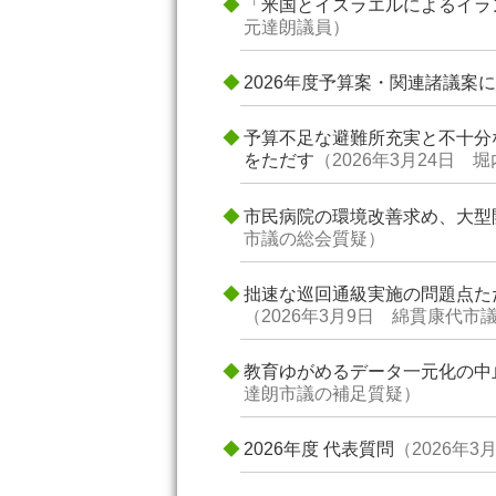
「米国とイスラエルによるイラ
元達朗議員）
2026年度予算案・関連諸議案
予算不足な避難所充実と不十分
をただす
（2026年3月24日
市民病院の環境改善求め、大型
市議の総会質疑）
拙速な巡回通級実施の問題点た
（2026年3月9日 綿貫康代市
教育ゆがめるデータ一元化の中
達朗市議の補足質疑）
2026年度 代表質問
（2026年