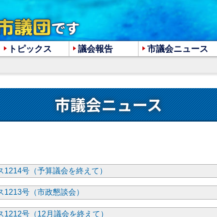
トピックス
議会報告
市議会ニュース
大
中
小
市議会ニュース
1214号（予算議会を終えて）
1213号（市政懇談会）
1212号（12月議会を終えて）