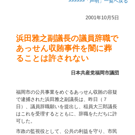
>>>「声明」一覧へ戻る
2001年10月5日
浜田雅之副議長の議員辞職で
あっせん収賄事件を闇に葬
ることは許されない
日本共産党福岡市議団
福岡市の公共事業をめぐるあっせん収賄の容疑
で逮捕された浜田雅之副議長は、昨日（７
日）、議員辞職願いを提出し、稲員大三郎議長
はこれを受理するとともに、辞職をただちに許
可した。
市政の監視役として、公共の利益を守り、市民