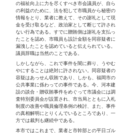
の福祉向上に力を尽くすべき市会議員が、自ら
の利益のために、法を犯して市職員から秘密の
情報をとり、業者に教えて、その謝礼として現
金を受け取るなど、政治家として断じて許され
ない行為である。すでに贈賄側は謝礼を支払っ
たことを認め、市職員も設計金額を同容疑者に
漏洩したことを認めていると伝えられている。
議員辞職は当然のことである。
しかしながら、これで事件を闇に葬り、うやむ
やにすることは絶対に許されない。同容疑者の
容疑はあっせん収賄であり、しかも、福岡市の
公共事業に係わっての事件である。今、河本建
設の談合・贈収賄事件をめぐって市議会には調
査特別委員会が設置され、市当局とともに入札
制度の改善や職員倫理条例の検討、また、事件
の真相解明にとりくんでいるところであり、一
方では裁判も継続中である。
本市ではこれまで、業者と市幹部との平日ゴル