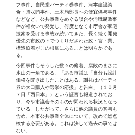
フ事件、自民党パーティ券事件、河本建設談
合・贈収賄事件、土木局部長への便宜供与事件
などなど、公共事業をめぐる談合や汚職腐敗事
件が相次いで発覚し、何度となく市庁舎が家宅
捜索を受ける事態が続いてきた。長く続く開発
優先の市政の下でつくりだされた政・官・業、
構造癒着がこの根底にあることは明らかであ
る。
今回事件もそうした数々の癒着、腐敗のまさに
氷山の一角である。「ある市議は「自分も設計
価格を聞き出したことはある。謝礼はパーティ
券の大口購入や選挙の応援」と告白」（１０月
７日「西日本」）という証言も報道されてお
り、今や市議会そのものが問われる状況となっ
ている。したがって、さらに他の議員の関与も
含め、本市公共事業全体について、改めて総点
検する必要がある。これは決して過去の事では
ない。