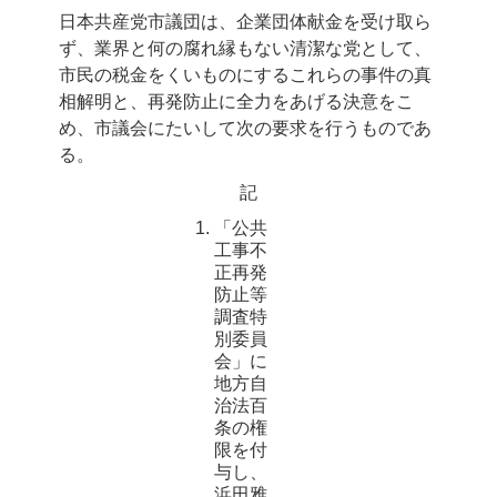
日本共産党市議団は、企業団体献金を受け取ら
ず、業界と何の腐れ縁もない清潔な党として、
市民の税金をくいものにするこれらの事件の真
相解明と、再発防止に全力をあげる決意をこ
め、市議会にたいして次の要求を行うものであ
る。
記
「公共
工事不
正再発
防止等
調査特
別委員
会」に
地方自
治法百
条の権
限を付
与し、
浜田雅