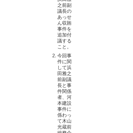
之前副
議長の
あっせ
ん収賄
事件を
追加付
議する
こと。
今回事
件に関
して浜
田雅之
前副議
長と事
件関係
者、河
本建設
事件に
係わっ
て木山
光蔵前
総務企