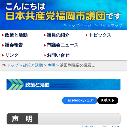
> トップページ
> サイトマップ
政策と活動
議員の紹介
トピックス
議会報告
市議会ニュース
リンク
お問い合せ
トップ
>
政策と活動
>
声明
> 浜田副議長の議員辞職であっせん収賄事件を闇に葬ることは許されない
Facebookシェア
Xポスト