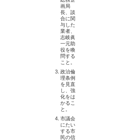
画局
長、談
合に関
与した
業者、
志岐眞
一元助
役を喚
問する
こと。
政治倫
理条例
を見直
し、強
化をは
かるこ
と。
市議会
にたい
する市
民の信