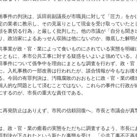
賄事件の判決は、浜田前副議長が市職員に対して「圧力」をか
定の業者に教示し、その見返りとして現金を受け取っていたと
頼を裏切る行為」と厳しく批判した。他の市議が「自分も聞き
り、政治家によるあっせん収賄は他にないのか、徹底した解明
共事業が政・官・業によって食いものにされている実態を明確
とともに、本市公共工事に対する疑惑をいよいよ強めている。
田事件について係争中を理由にまともな調査を行わず、政・官
た。入札事務の一部改善は行われたが、談合情報が今もなお後
る。今回の有罪判決は、汚職腐敗のおおもとに政・官・業の構
個人的な問題として済むことではない。これらの事件に行政が
にするのが、市長の重大な責任である。
に再発防止はありえず、市民の信頼回復へ、市長と市議会が真
は、政・官・業の癒着の実態をただちに調査するよう、市長に
罪判決が下されたという新たな事態を受け、「公共工事不正再