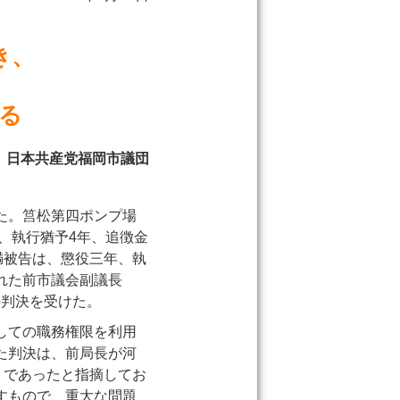
き、
る
日本共産党福岡市議団
た。筥松第四ポンプ場
、執行猶予4年、追徴金
満被告は、懲役三年、執
れた前市議会副議長
の判決を受けた。
しての職務権限を利用
た判決は、前局長が河
」であったと指摘してお
すもので、重大な問題