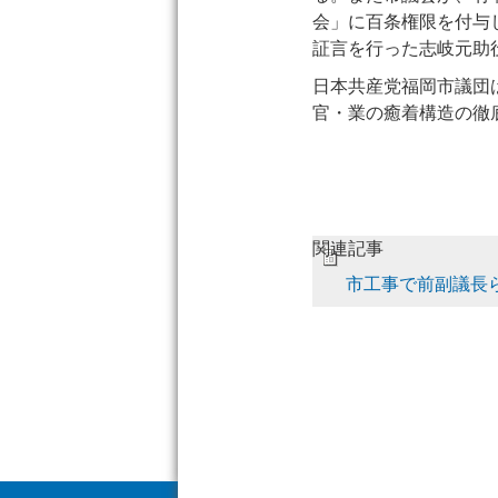
会」に百条権限を付与
証言を行った志岐元助
日本共産党福岡市議団
官・業の癒着構造の徹
関連記事
市工事で前副議長