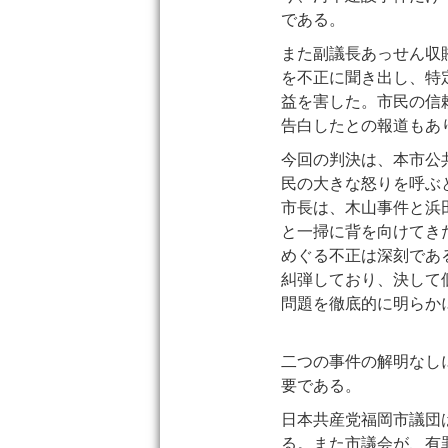
である。
また副議長あっせん収
を不正に聞き出し、特
益を害した。市民の信
告白したとの報道もあ
今回の判決は、本市公
民の大きな怒りを呼ぶ
市長は、木山事件と浜
と一掃に背を向けてき
めぐる不正は深刻であ
糾弾しており、決して
問題を徹底的に明らか
二つの事件の解明なし
要である。
日本共産党福岡市議団
る。また市議会が、有