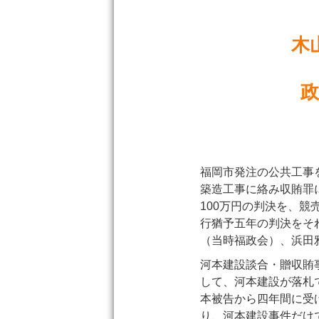
木
福岡市発注の公共工事
築造工事に絡み収賄罪
100万円の判決を、
行猶予五年の判決をそ
（当時福政会）、浜田雅
河本建設談合・贈収賄
して、河本建設が落札
本被告から四年間に受
り、河本建設事件だけ