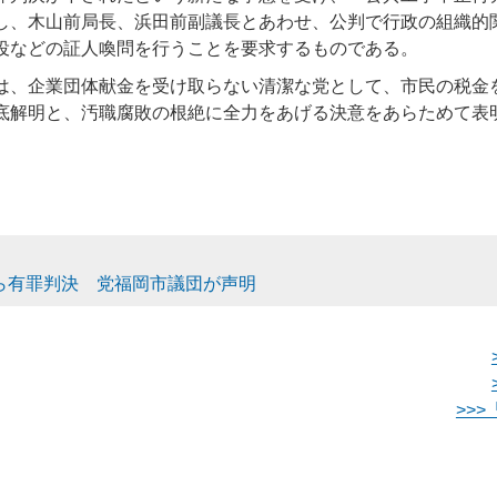
し、木山前局長、浜田前副議長とあわせ、公判で行政の組織的
役などの証人喚問を行うことを要求するものである。
は、企業団体献金を受け取らない清潔な党として、市民の税金
底解明と、汚職腐敗の根絶に全力をあげる決意をあらためて表
ら有罪判決 党福岡市議団が声明
>>