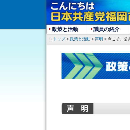
政策と活動
議員の紹介
トップ
>
政策と活動
>
声明
> 今こそ、