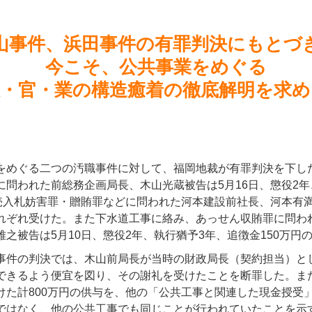
山事件、浜田事件の有罪判決にもとづ
今こそ、公共事業をめぐる
政・官・業の構造癒着の徹底解明を求め
をめぐる二つの汚職事件に対して、福岡地裁が有罪判決を下し
に問われた前総務企画局長、木山光蔵被告は5月16日、懲役2年
競売入札妨害罪・贈賄罪などに問われた河本建設前社長、河本有
れぞれ受けた。また下水道工事に絡み、あっせん収賄罪に問わ
之被告は5月10日、懲役2年、執行猶予3年、追徴金150万円
事件の判決では、木山前局長が当時の財政局長（契約担当）と
できるよう便宜を図り、その謝礼を受けたことを断罪した。ま
けた計800万円の供与を、他の「公共工事と関連した現金授受
ではなく、他の公共工事でも同じことが行われていたことを示