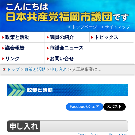
> トップページ
> サイトマップ
政策と活動
議員の紹介
トピックス
議会報告
市議会ニュース
リンク
お問い合せ
トップ
>
政策と活動
>
申し入れ
> 人工島事業に関わる組織的汚職腐敗疑惑の解明等を求める申し入れ
Facebookシェア
Xポスト