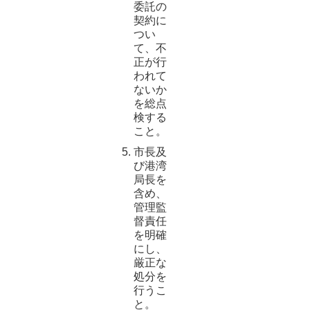
委託の
契約に
つい
て、不
正が行
われて
ないか
を総点
検する
こと。
市長及
び港湾
局長を
含め、
管理監
督責任
を明確
にし、
厳正な
処分を
行うこ
と。