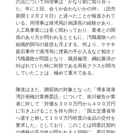
の点について同理事は「かなり前に知り合っ
た。年に１回、会うか会わないかの仲」（読売
新聞１２月２０日）と述べたことが報道されて
いる。同理事は港湾局計画課長の経験があり、
人工島事業には長く関わっており、業者との関
係のあり方が問われるとともに、汚職腐敗への
組織的関与の疑惑も浮上する。何より、ケヤキ
庭石事件で港湾局に捜索の手が入るなど相次ぐ
汚職腐敗が問題となり、職員倫理、綱紀粛清が
叫ばれていた時に幹部である局長クラスが関与
していたことは、極めて重大である。
陳述はまた、贈収賄の対象となった「博多港港
湾計画検討業務委託」について、前川被告が業
者に対して「対価を３００万円から４００万円
に引き上げることを持ち掛け」「国土交通省等
へ渡すと称して１００万円程度の金品の交付を
要求した」としており、このことは同委託契約
の価格の妥当性が問われると同時に、委託契約