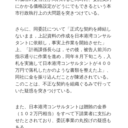
にかかる価格設定がどうにでもできるという本
市行政執行上の大問題を突きつけている。
さらに、同委託について「正式な契約を締結し
ないまま，上記資料の作成を日本港湾コンサル
タントに依頼し，事実上作業を開始させた」
上、「計画課係長らは，その後，被告人前川の
指示通りに作業を進め，同年８月下旬ころ，入
札を実施して日本港湾コンサルタントが４００
万円で落札したかのような書類を整えた上」、
同社に金を振り込んだことが陳述されている。
このことは、不正な契約を組織ぐるみで行って
いた疑惑を突きつけている。
また、日本港湾コンサルタントは贈賄の金券
（１０２万円相当）をすべて下請業者に支払わ
せたとされており、委託事業の丸投げの疑惑も
ある。