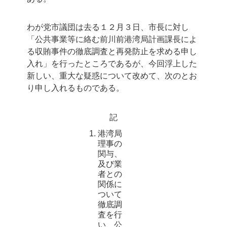
わが党市議団は去る１２月３日、市長に対し
「公共事業等に絡む前川前港湾局計画課長によ
る収賄事件の徹底調査と再発防止を求める申し
入れ」を行ったところであるが、今回浮上した
新しい、重大な疑惑について改めて、次のとお
り申し入れるものである。
記
港湾局
理事の
関与、
及び業
者との
関係に
ついて
徹底調
査を行
い、公