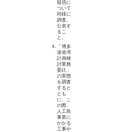
疑惑に
ついて
同様に
調査、
公表す
るこ
と。
「博多
港港湾
計画検
討業務
委託」
の実態
を調査
すると
とも
に、こ
の際、
人工島
事業に
かかる
工事や