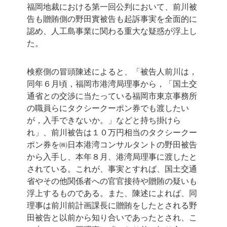
福岡地裁における第一回公判において、前川被
告も贈賄側の野田實被告も起訴事実を全面的に
認め、人工島事業に関わる重大な疑惑が浮上し
た。
検察側の冒頭陳述によると、「被告人前川は，
同年６月頃，福岡市港湾局理事から，「国土交
通省との交渉に当たっている福岡市東京事務所
の職員らにタクシークーポン券でも渡したい
が，入手できないか。」などと持ち掛けら
れ」、前川被告は１０万円相当のタクシークー
ポン券を㈱日本港湾コンサルタントの野田被告
から入手し、本年８月、港湾局理事に渡したと
されている。これが、事実とすれば、国土交通
省やその他関係者への官官接待や贈賄の疑いも
浮上するものである。また、陳述によれば、同
理事は前川前計画課長に贈賄をしたとされる野
田被告と以前から知り合いであったとされ、こ