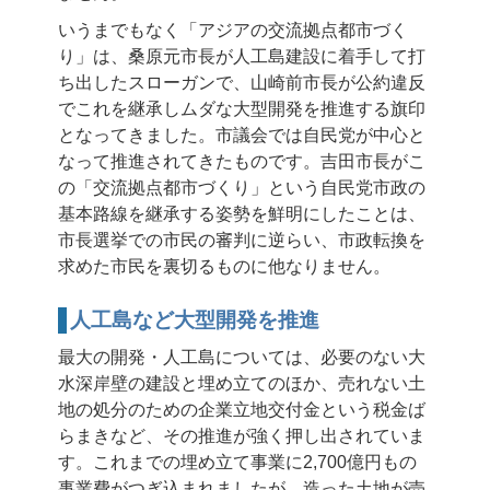
いうまでもなく「アジアの交流拠点都市づく
り」は、桑原元市長が人工島建設に着手して打
ち出したスローガンで、山崎前市長が公約違反
でこれを継承しムダな大型開発を推進する旗印
となってきました。市議会では自民党が中心と
なって推進されてきたものです。吉田市長がこ
の「交流拠点都市づくり」という自民党市政の
基本路線を継承する姿勢を鮮明にしたことは、
市長選挙での市民の審判に逆らい、市政転換を
求めた市民を裏切るものに他なりません。
人工島など大型開発を推進
最大の開発・人工島については、必要のない大
水深岸壁の建設と埋め立てのほか、売れない土
地の処分のための企業立地交付金という税金ば
らまきなど、その推進が強く押し出されていま
す。これまでの埋め立て事業に2,700億円もの
事業費がつぎ込まれましたが、造った土地が売