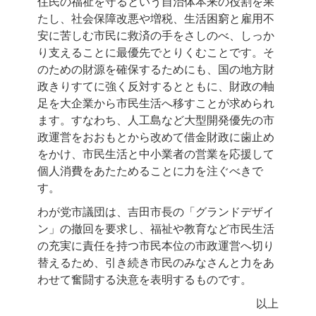
住民の福祉を守るという自治体本来の役割を果
たし、社会保障改悪や増税、生活困窮と雇用不
安に苦しむ市民に救済の手をさしのべ、しっか
り支えることに最優先でとりくむことです。そ
のための財源を確保するためにも、国の地方財
政きりすてに強く反対するとともに、財政の軸
足を大企業から市民生活へ移すことが求められ
ます。すなわち、人工島など大型開発優先の市
政運営をおおもとから改めて借金財政に歯止め
をかけ、市民生活と中小業者の営業を応援して
個人消費をあたためることに力を注ぐべきで
す。
わが党市議団は、吉田市長の「グランドデザイ
ン」の撤回を要求し、福祉や教育など市民生活
の充実に責任を持つ市民本位の市政運営へ切り
替えるため、引き続き市民のみなさんと力をあ
わせて奮闘する決意を表明するものです。
以上