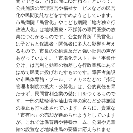
間でできることは民間にゆだねる」といって、
公共施設の管理運営や福祉サービスなどの民営
化や民間委託などをすすめようとしています。
市民病院「民営化」やこども病院「地方独立行
政法人化」は地域医療・不採算の専門医療の放
棄につながるものです。公立保育所「民営化」
は子どもと保護者・関係者に多大な影響を与え
るもので、市長の公約違反だと強い批判の声が
あがっています。「市場化テスト」や「事業仕
分け」は営利と効率の物差しを行政業務にあて
はめて民間に投げわたすものです。障害者施設
や市民体育館・プール、アミカスなどの「指定
管理者制度の拡大・公募化」は、公的責任を果
たせず、民間営利企業の儲け口をつくるもので
す。一部の駐輪場や油山青年の家など公共施設
の廃止も打ち出されています。さらに、貴重な
「市有地」の売却が進められようとしています
が、これでは保育所や特養ホーム、公園や児童
館の設置など地域住民の要望に応えられませ