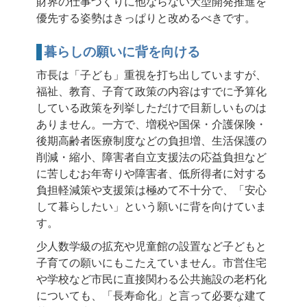
財界の仕事づくりに他ならない大型開発推進を
優先する姿勢はきっぱりと改めるべきです。
暮らしの願いに背を向ける
市長は「子ども」重視を打ち出していますが、
福祉、教育、子育て政策の内容はすでに予算化
している政策を列挙しただけで目新しいものは
ありません。一方で、増税や国保・介護保険・
後期高齢者医療制度などの負担増、生活保護の
削減・縮小、障害者自立支援法の応益負担など
に苦しむお年寄りや障害者、低所得者に対する
負担軽減策や支援策は極めて不十分で、「安心
して暮らしたい」という願いに背を向けていま
す。
少人数学級の拡充や児童館の設置など子どもと
子育ての願いにもこたえていません。市営住宅
や学校など市民に直接関わる公共施設の老朽化
についても、「長寿命化」と言って必要な建て