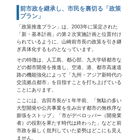
前市政を継承し、市民を裏切る「政策
プラン」
「政策推進プラン」は、2003年に策定された
「新・基本計画」の第２次実施計画と位置付け
られているように、山崎前市長の政策を引き継
ぎ具体化するものとなっています。
その特徴は、人工島、都心部、九大学研都市な
どの都市開発を推進し、空港、港、都市高速道
路の機能強化によって「九州・アジア新時代の
交流拠点都市」を目指すことを打ち上げている
ことにあります。
ここには、吉田市長が１年半前、「無駄の多い
大型開発や公共事業を生み出す都市の無秩序な
膨張をストップ」「市がデベロッパー（開発業
者）の役割を果たす時代は終わった」などと前
市政を厳しく批判していた姿勢はどこにも見え
ません。