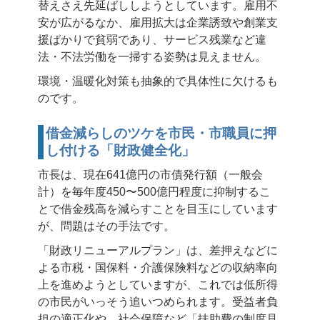
替えさえ先延ばししようとしています。雇用不
安が広がるなか、雇用拡大は企業誘致や創業支
援ばかりで貧弱であり、サービス残業など違
法・不法労働を一掃する姿勢は見えません。
環境・温暖化対策も抽象的で具体性に欠けるも
のです。
借金減らしのツケを市民・市職員に押
し付ける「財政健全化」
市長は、現在641億円の市債発行額（一般会
計）を毎年度450〜500億円程度に抑制するこ
とで借金残高を減らすことを目玉にしています
が、問題はその手法です。
「財政リニューアルプラン」は、差押えなどに
よる市税・国保料・介護保険料などの収納率向
上を進めようとしていますが、これでは低所得
の市民がいっそう追いつめられます。受益者負
担の適正化や、社会保障など「扶助費の制度見