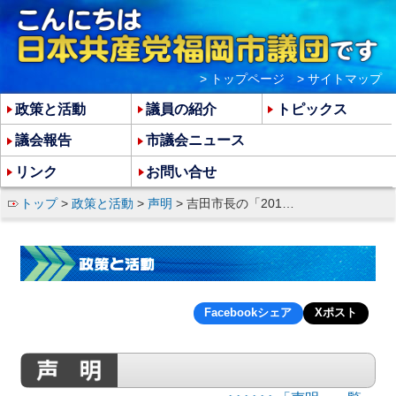
> トップページ
> サイトマップ
政策と活動
議員の紹介
トピックス
議会報告
市議会ニュース
リンク
お問い合せ
トップ
>
政策と活動
>
声明
> 吉田市長の「2011グランドデザイン」について
Facebookシェア
Xポスト