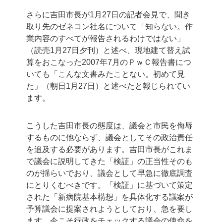
さらに吉田市長が1月27日の記者会見で、聞き
取り先のゼネコン社名について「知らない。作
業内容のすべてが報告されるわけではない」
（読売1月27日夕刊）と述べ、現地建て替え試
算をおこなった2007年7月のＰｗＣ報告書につ
いても「こんな文書みたことない。初めて見
た」（朝日1月27日）と述べたと報じられてい
ます。
こうした吉田市長の態度は、議会と市民を侮辱
するものに他ならず、議会としてその政治責任
を追及する必要があります。吉田市長がこれま
で議会に説明してきた「検証」の正当性そのも
のが揺らいでおり、議会として早急に徹底調査
にとりくむべきです。「検証」に基づいて策定
された「新病院基本構想」を具体化する議案が
予算議会に提案されようとしており、急を要し
ます。今こそ行政をチェックする議会の使命を