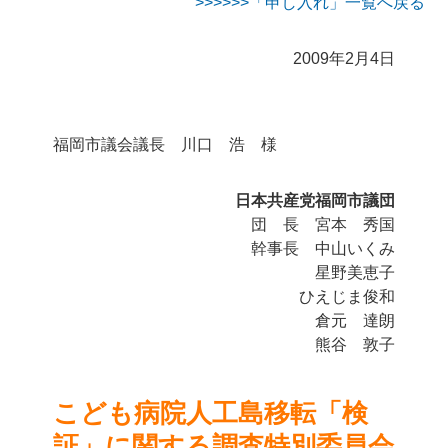
>>>「申し入れ」一覧へ戻る
2009年2月4日
福岡市議会議長 川口 浩 様
日本共産党福岡市議団
団 長 宮本 秀国
幹事長 中山いくみ
星野美恵子
ひえじま俊和
倉元 達朗
熊谷 敦子
こども病院人工島移転「検
証」に関する
調査特別委員会