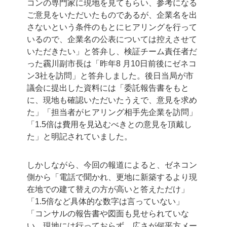
コンの専門家に現地を見てもらい、参考になる
ご意見をいただいたものであるが、企業名を出
さないという条件のもとにヒアリングを行って
いるので、企業名の公表については控えさせて
いただきたい」と答弁し、検証チーム責任者だ
った靏川副市長は「昨年8 月10日前後にゼネコ
ン3社を訪問」と答弁しました。後日当局が市
議会に提出した資料には「委託報告書をもと
に、現地も確認いただいたうえで、意見を求め
た」「担当者がヒアリング相手先企業を訪問」
「1.5倍は費用を見込むべきとの意見を頂戴し
た」と明記されていました。
しかしながら、今回の報道によると、ゼネコン
側から「電話で聞かれ、更地に新築するより現
在地での建て替えの方が高いと答えただけ」
「1.5倍など具体的な数字は言っていない」
「コンサルの報告書や図面も見せられていな
い。現地には行っておらず、広さが何平方メー