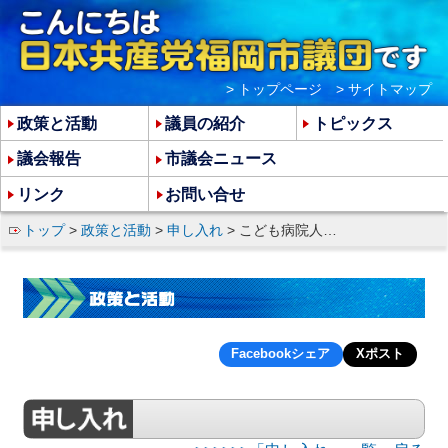
> トップページ
> サイトマップ
政策と活動
議員の紹介
トピックス
議会報告
市議会ニュース
リンク
お問い合せ
トップ
>
政策と活動
>
申し入れ
> こども病院人工島移転「検証」に関する調査特別委員会設置の申し入れ
Facebookシェア
Xポスト