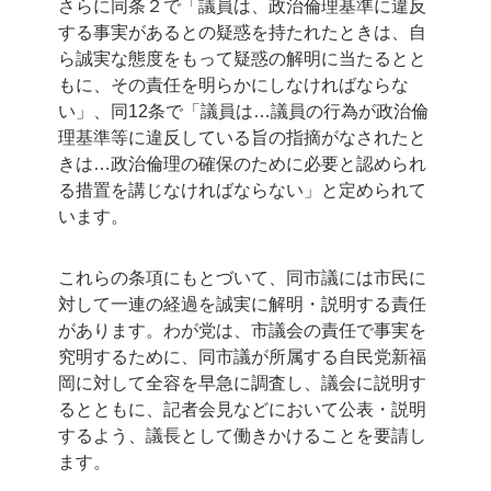
さらに同条２で「議員は、政治倫理基準に違反
する事実があるとの疑惑を持たれたときは、自
ら誠実な態度をもって疑惑の解明に当たるとと
もに、その責任を明らかにしなければならな
い」、同12条で「議員は…議員の行為が政治倫
理基準等に違反している旨の指摘がなされたと
きは…政治倫理の確保のために必要と認められ
る措置を講じなければならない」と定められて
います。
これらの条項にもとづいて、同市議には市民に
対して一連の経過を誠実に解明・説明する責任
があります。わが党は、市議会の責任で事実を
究明するために、同市議が所属する自民党新福
岡に対して全容を早急に調査し、議会に説明す
るとともに、記者会見などにおいて公表・説明
するよう、議長として働きかけることを要請し
ます。