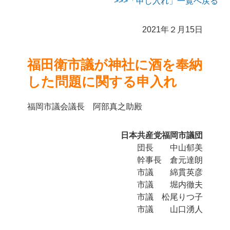
「申し入れ」一覧へ戻る
2021年２月15日
福田衛市議が神社に酒を奉納
した問題に関する申入れ
福岡市議会議長 阿部真之助殿
日本共産党福岡市議団
団長 中山郁美
幹事長 倉元達朗
市議 綿貫英彦
市議 堀内徹夫
市議 松尾りつ子
市議 山口湧人