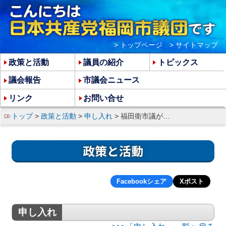
> トップページ
> サイトマップ
政策と活動
議員の紹介
トピックス
議会報告
市議会ニュース
リンク
お問い合せ
トップ
>
政策と活動
>
申し入れ
> 福田衛市議が神社に酒を奉納した問題に関する申入れ
政策と活動
Facebookシェア
Xポスト
申し入れ