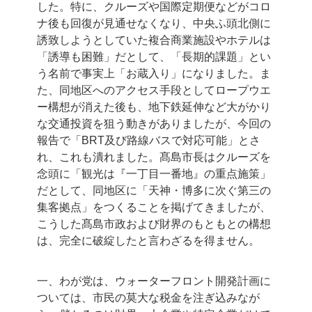
した。特に、クルーズや国際定期便などがコロ
ナ後も回復が見通せなくなり、中央ふ頭北側に
誘致しようとしていた複合商業施設やホテルは
「誘導も困難」だとして、「長期的課題」とい
う名前で事実上「お蔵入り」になりました。ま
た、同地区へのアクセス手段としてロープウエ
ー構想が消えた後も、地下鉄延伸など大がかり
な交通投資を狙う動きがありましたが、今回の
報告で「BRT及び路線バスで対応可能」とさ
れ、これも潰れました。髙島市長はクルーズを
念頭に「観光は『一丁目一番地』の重点施策」
だとして、同地区に「天神・博多に次ぐ第三の
集客拠点」をつくることを掲げてきましたが、
こうした髙島市政および財界のもともとの構想
は、完全に破綻したと言わざるを得ません。
一、わが党は、ウォーターフロント開発計画に
ついては、市民の莫大な税金を注ぎ込みなが