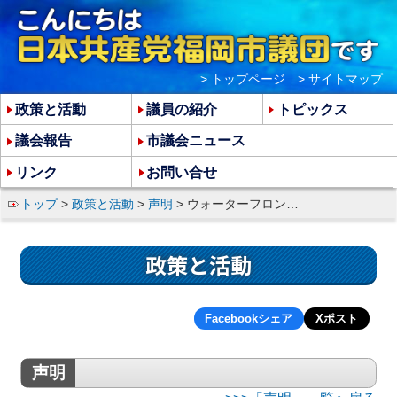
> トップページ
> サイトマップ
政策と活動
議員の紹介
トピックス
議会報告
市議会ニュース
リンク
お問い合せ
トップ
>
政策と活動
>
声明
> ウォーターフロント開発計画の大破綻について
政策と活動
Facebookシェア
Xポスト
声明