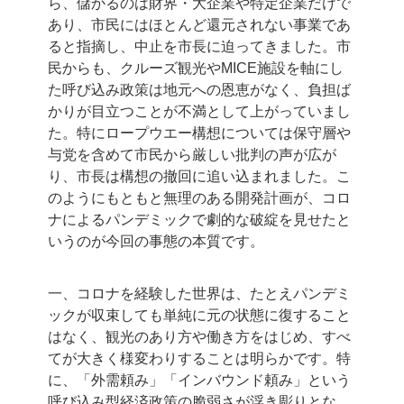
ら、儲かるのは財界・大企業や特定企業だけで
あり、市民にはほとんど還元されない事業であ
ると指摘し、中止を市長に迫ってきました。市
民からも、クルーズ観光やMICE施設を軸にし
た呼び込み政策は地元への恩恵がなく、負担ば
かりが目立つことが不満として上がっていまし
た。特にロープウエー構想については保守層や
与党を含めて市民から厳しい批判の声が広が
り、市長は構想の撤回に追い込まれました。こ
のようにもともと無理のある開発計画が、コロ
ナによるパンデミックで劇的な破綻を見せたと
いうのが今回の事態の本質です。
一、コロナを経験した世界は、たとえパンデミ
ックが収束しても単純に元の状態に復すること
はなく、観光のあり方や働き方をはじめ、すべ
てが大きく様変わりすることは明らかです。特
に、「外需頼み」「インバウンド頼み」という
呼び込み型経済政策の脆弱さが浮き彫りとな