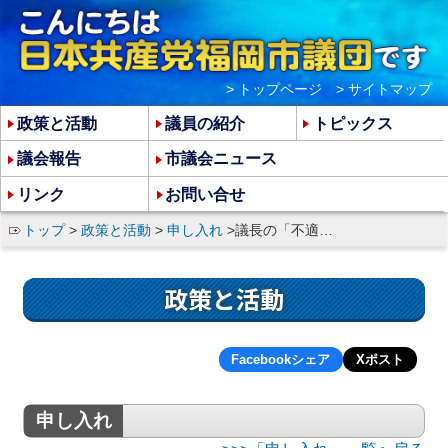
> トップページ
> サイトマップ
政策と活動
議員の紹介
トピックス
議会報告
市議会ニュース
リンク
お問い合せ
トップ
>
政策と活動
>
申し入れ
>議長の「不適切」な政治資金の支出についての申入れ
政策と活動
Facebookシェア
Xポスト
申し入れ