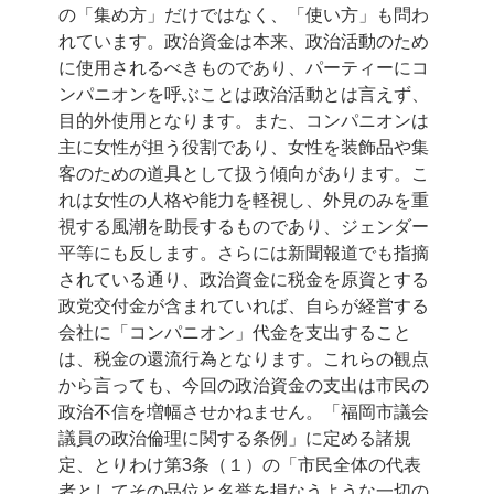
の「集め方」だけではなく、「使い方」も問わ
れています。政治資金は本来、政治活動のため
に使用されるべきものであり、パーティーにコ
ンパニオンを呼ぶことは政治活動とは言えず、
目的外使用となります。また、コンパニオンは
主に女性が担う役割であり、女性を装飾品や集
客のための道具として扱う傾向があります。こ
れは女性の人格や能力を軽視し、外見のみを重
視する風潮を助長するものであり、ジェンダー
平等にも反します。さらには新聞報道でも指摘
されている通り、政治資金に税金を原資とする
政党交付金が含まれていれば、自らが経営する
会社に「コンパニオン」代金を支出すること
は、税金の還流行為となります。これらの観点
から言っても、今回の政治資金の支出は市民の
政治不信を増幅させかねません。「福岡市議会
議員の政治倫理に関する条例」に定める諸規
定、とりわけ第3条（１）の「市民全体の代表
者としてその品位と名誉を損なうような一切の