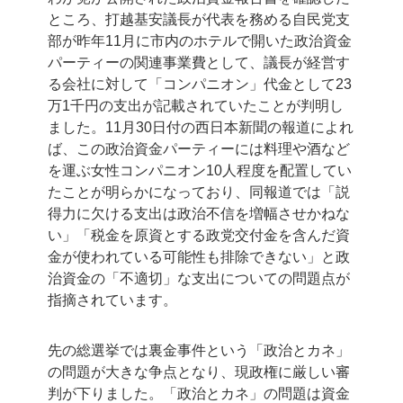
ところ、打越基安議長が代表を務める自民党支
部が昨年11月に市内のホテルで開いた政治資金
パーティーの関連事業費として、議長が経営す
る会社に対して「コンパニオン」代金として23
万1千円の支出が記載されていたことが判明し
ました。11月30日付の西日本新聞の報道によれ
ば、この政治資金パーティーには料理や酒など
を運ぶ女性コンパニオン10人程度を配置してい
たことが明らかになっており、同報道では「説
得力に欠ける支出は政治不信を増幅させかねな
い」「税金を原資とする政党交付金を含んだ資
金が使われている可能性も排除できない」と政
治資金の「不適切」な支出についての問題点が
指摘されています。
先の総選挙では裏金事件という「政治とカネ」
の問題が大きな争点となり、現政権に厳しい審
判が下りました。「政治とカネ」の問題は資金