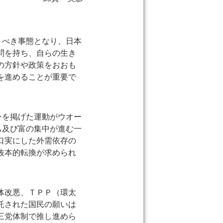
うべき事態となり、日本
問を持ち、自らの生き
の方針や政策をおおも
を進めることが重要で
ンを掲げた運動がウオー
も及び富の集中が進む一
口実にした外需依存の
抜本的転換が求められ
体改悪、ＴＰＰ（環太
託された国民の願いは
三党体制で推し進めら