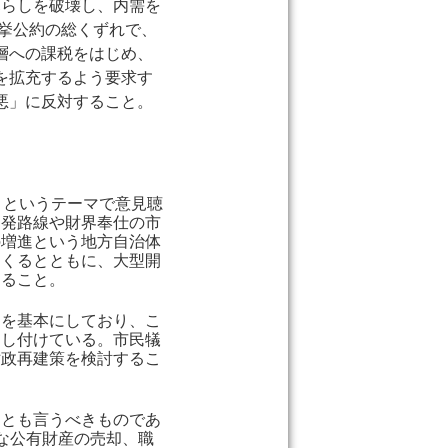
暮らしを破壊し、内需を
選挙公約の総くずれで、
層への課税をはじめ、
を拡充するよう要求す
悪」に反対すること。
」というテーマで意見聴
開発路線や財界奉仕の市
の増進という地方自治体
つくるとともに、大型開
すること。
とを基本にしており、こ
押し付けている。市民犠
財政再建策を検討するこ
」とも言うべきものであ
な公有財産の売却、職