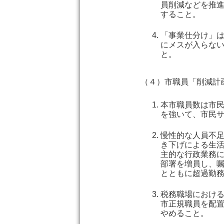
員削減などを推
すること。
「事業仕分け」
にメスが入らな
と。
（４）市職員「削減計
本市職員数は市
を強いて、市民
慢性的な人員不
き下げによる生
主的な行政業務
部署を増員し、
とともに超過勤
税務職場におけ
市正規職員を配
やめること。