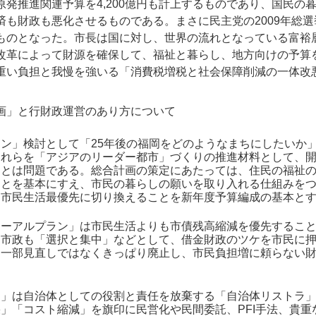
原発推進関連予算を4,200億円も計上するものであり、国民の
済も財政も悪化させるものである。まさに民主党の2009年総
ものとなった。市長は国に対し、世界の流れとなっている富裕
改革によって財源を確保して、福祉と暮らし、地方向けの予算
重い負担と我慢を強いる「消費税増税と社会保障削減の一体改
画」と行財政運営のあり方について
ン」検討として「25年後の福岡をどのようなまちにしたいか
これらを「アジアのリーダー都市」づくりの推進材料として、
ことは問題である。総合計画の策定にあたっては、住民の福祉
ことを基本にすえ、市民の暮らしの願いを取り入れる仕組みを
め市民生活最優先に切り換えることを新年度予算編成の基本と
ューアルプラン」は市民生活よりも市債残高縮減を優先するこ
島市政も「選択と集中」などとして、借金財政のツケを市民に
は一部見直しではなくきっぱり廃止し、市民負担増に頼らない
ン」は自治体としての役割と責任を放棄する「自治体リストラ
」「コスト縮減」を旗印に民営化や民間委託、PFI手法、貴重