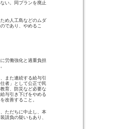
れない。同プランを廃止
るため人工島などのムダ
ものであり、やめるこ
員に労働強化と過重負担
と。
く、また連続する給与引
奉仕者」として公正で民
、教育、防災など必要な
、給与引き下げをやめる
件を改善すること。
り、ただちに中止し、本
偽装請負の疑いもあり、