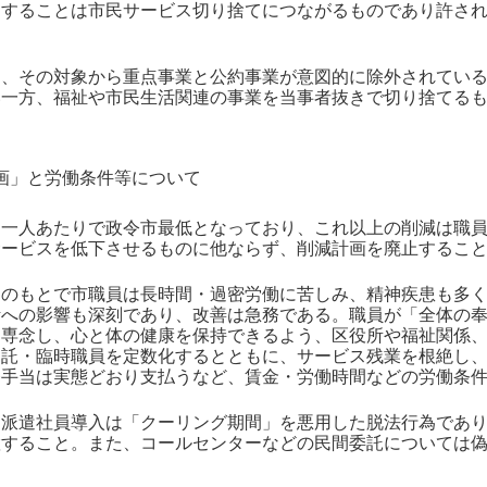
進することは市民サービス切り捨てにつながるものであり許さ
は、その対象から重点事業と公約事業が意図的に除外されてい
い一方、福祉や市民生活関連の事業を当事者抜きで切り捨てる
画」と労働条件等について
民一人あたりで政令市最低となっており、これ以上の削減は職
サービスを低下させるものに他ならず、削減計画を廃止するこ
足のもとで市職員は長時間・過密労働に苦しみ、精神疾患も多
活への影響も深刻であり、改善は急務である。職員が「全体の
に専念し、心と体の健康を保持できるよう、区役所や福祉関係
嘱託・臨時職員を定数化するとともに、サービス残業を根絶し
務手当は実態どおり支払うなど、賃金・労働時間などの労働条
る派遣社員導入は「クーリング期間」を悪用した脱法行為であ
置すること。また、コールセンターなどの民間委託については