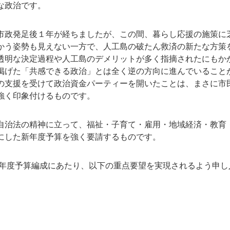
な政治です。
市政発足後１年が経ちましたが、この間、暮らし応援の施策に
かう姿勢も見えない一方で、人工島の破たん救済の新たな方策
透明な決定過程や人工島のデメリットが多く指摘されたにもか
掲げた「共感できる政治」とは全く逆の方向に進んでいること
の支援を受けて政治資金パーティーを開いたことは、まさに市
強く印象付けるものです。
自治法の精神に立って、福祉・子育て・雇用・地域経済・教育
にした新年度予算を強く要請するものです。
12年度予算編成にあたり、以下の重点要望を実現されるよう申