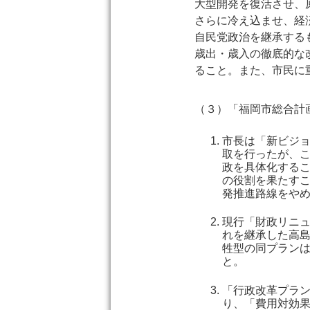
大型開発を復活させ、
さらに冷え込ませ、経
自民党政治を継承する
歳出・歳入の徹底的な
ること。また、市民に
（３）「福岡市総合計
市長は「新ビジョ
取を行ったが、
政を具体化する
の役割を果たす
発推進路線をや
現行「財政リニ
れを継承した高
牲型の同プラン
と。
「行政改革プラ
り、「費用対効果