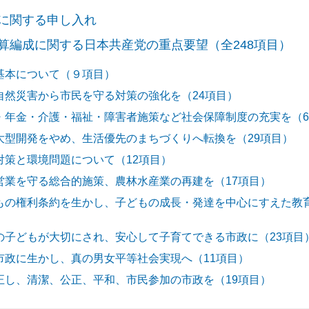
成に関する申し入れ
予算編成に関する日本共産党の重点要望（全248項目）
基本について（９項目）
自然災害から市民を守る対策の強化を（24項目）
・年金・介護・福祉・障害者施策など社会保障制度の充実を（6
大型開発をやめ、生活優先のまちづくりへ転換を（29項目）
対策と環境問題について（12項目）
営業を守る総合的施策、農林水産業の再建を（17項目）
もの権利条約を生かし、子どもの成長・発達を中心にすえた教
の子どもが大切にされ、安心して子育てできる市政に（23項目
市政に生かし、真の男女平等社会実現へ（11項目）
正し、清潔、公正、平和、市民参加の市政を（19項目）