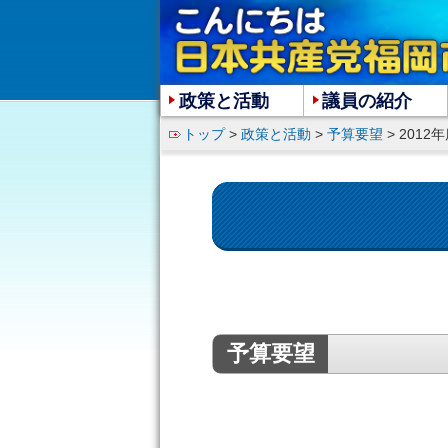
政策と活動
議員の紹介
トップ
>
政策と活動
>
予算要望
> 201
予算要望