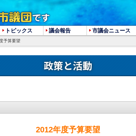
トピックス
議会報告
市議会ニュース
2年度予算要望
大
中
小
政策と活動
2012年度予算要望