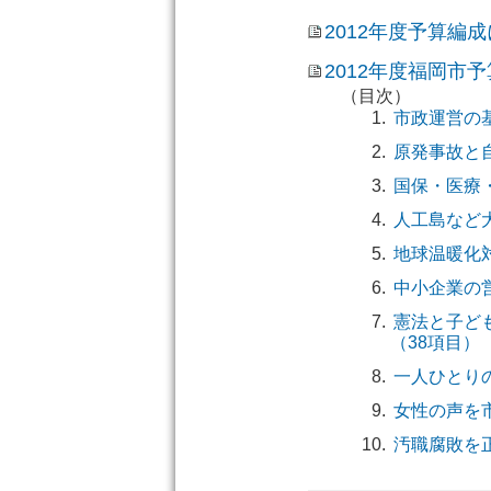
2012年度予算編
2012年度福岡市
（目次）
市政運営の
原発事故と
国保・医療
人工島など
地球温暖化
中小企業の
憲法と子ど
（38項目）
一人ひとり
女性の声を
汚職腐敗を