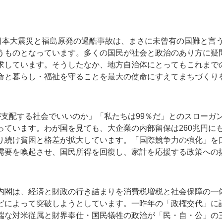
東日本大震災と福島原発の過酷事故は、まさに未曾有の国難と言
うものとなっています。多くの国民が社会と政治のあり方に疑
求しています。そうしたなか、地方自治体にとってもこれまで
命と暮らし・福祉を守ることを最大の使命にすえてまちづくり
が支配する社会でいいのか」「私たちは99％だ」とのスローガ
っています。わが国を見ても、大企業の内部留保は260兆円に
り続け貧困と格差が拡大しています。「国際競争力の強化」を
需要を喚起させ、国民所得を回復し、家計を応援する政策への
内閣は、経済と財政の行き詰まりを消費税増税と社会保障の一
どによって突破しようとしています。一昨年の「政権交代」に
端な対米従属と財界奉仕・国民犠牲の政治が「民・自・公」の