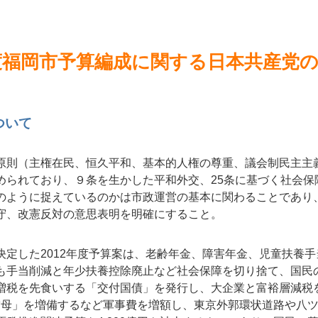
年度福岡市予算編成に関する日本共産党
ついて
原則（主権在民、恒久平和、基本的人権の尊重、議会制民主主
められており、９条を生かした平和外交、25条に基づく社会保
のように捉えているのかは市政運営の基本に関わることであり
守、改憲反対の意思表明を明確にすること。
決定した2012年度予算案は、老齢年金、障害年金、児童扶養
も手当削減と年少扶養控除廃止など社会保障を切り捨て、国民
増税を先食いする「交付国債」を発行し、大企業と富裕層減税
ヘリ空母」を増備するなど軍事費を増額し、東京外郭環状道路や八