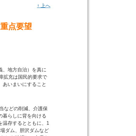
↑ 上へ
の重点要望
義、地方自治）を真に
障拡充は国民的要求で
、あいまいにすること
手当などの削減、介護保
の暮らしに背を向ける
を温存するとともに、1
ツ場ダム、胆沢ダムなど