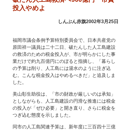
投入やめよ
しんぶん赤旗2002年3月25日
福岡市議会条例予算特別委員会で、日本共産党の
原田祥一議員は二十二日、破たんした人工島建設
の救済のための税金投入が、市が明らかにした事
業だけで約九百億円にのぼると指摘し、「暮らし
の予算は削り、人工島には湯水のように注ぎ込
む。こんな税金投入はやめるべきだ」と追及しま
した。
美山彰生助役は、「市の財政が厳しいのは承知」
としながらも、人工島建設の円滑な推進には税金
の投入が「ぜひ必要」と開き直り、さらに税金を
つぎ込む態度を示しました。
同市の人工島関連予算は、新年度に三百四十三億