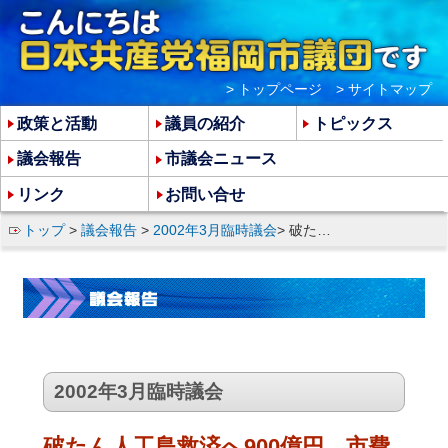
> トップページ
> サイトマップ
政策と活動
議員の紹介
トピックス
議会報告
市議会ニュース
リンク
お問い合せ
トップ
>
議会報告
>
2002年3月臨時議会
> 破たん人工島救済へ900億円 市費投入やめよ
2002年3月臨時議会
破たん人工島救済へ900億円 市費