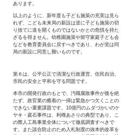
あります。
以上のように、新年度も子ども施策の充実は見ら
れず、こども未来局の新設は逆に子ども施策の切
り捨てに道を開くものではないかとの危惧を持た
ざるを得ません。幼稚園施策や留守家庭子ども会
などを教育委員会に戻すべきであり、わが党は同
局の新設に同意し難いものです。
第６は、公平公正で清潔な行政運営、住民自治、
市民の安全と平和を守る問題です。
本市の開発行政のもとで、汚職腐敗事件が後を絶
たず、政官業の癒着の一掃は緊急かつ欠くことの
できない重要課題です。10億円のムダづかいのケ
ヤキ・庭石事件は、利権あさりの典型であり、こ
の際人工島事業全体について徹底調査すべきで
す。また談合防止のため入札制度の抜本的改革を