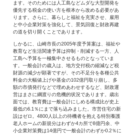
ます。そのためには人工島などムダな大型開発を
優先する税金の使い方を根本から改める必要があ
ります。さらに、暮らしと福祉を充実させ、雇用
と中小企業対策を強化して、景気回復と財政再建
の道を切り開くことであります。
しかるに、山崎市長の2005年度予算案は、福祉や
教育など生活関連予算は抑制・削減する一方、人
工島へ予算を一極集中させるものとなっていま
す。一般会計の歳入は、地方交付税の縮減など税
財源の減少が顕著ですが、その不足分を各種公共
料金の大幅値上げや基金の102億円取り崩し、多
額の市債発行などで埋めあわせするなど、財政運
営はまさに綱渡りの危機的状況であります。歳出
面では、教育費は一般会計にしめる構成比が史上
最低の6.1％にまで落ち込みました。市営住宅の新
設はゼロ。4800人以上の待機者を抱える特別養護
老人ホームの新規分はわずか4カ所で8億円余、中
小企業対策費は14億円で一般会計のわずか0.2％に