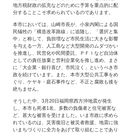
地方税財政の拡充などのために予算を重点的に配
分することこそ求められているのであります。
本市においては、山崎市長が、小泉内閣による国
民犠牲の「構造改革路線」に追随し、「選択と集
中」と称して、負担増など市民生活に大きな影響
を与える一方、人工島など大型開発のムダづかい
を推進し、民営化や民間委託、ＰＦＩなど自治体
としての責任放棄と営利企業化を推し進め、まさ
に「大企業・銀行喜び、市民泣く」というべき市
政を続けています。また、本市大型公共工事をめ
ぐり、ケヤキ・庭石事件など、不正と腐敗も後を
絶ちません。
そうした中、3月20日福岡県西方沖地震が発生
し、本市も死者1名、多数の負傷者と住宅被害な
ど、甚大な被害を受けました。いま市政に求めら
れているのは、災害復旧と被災者救援、地震に強
いまちづくりに全力をあげて取り組むことであり