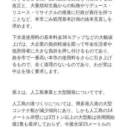
改正と、大量焼却主義からの転換やリデュース・
リユース・リサイクルの推進に行政が責任を持つ
ことなど、本市ごみ処理基本計画の抜本見直しを
求めます。
下水道使用料の基本料金36％アップなどの大幅値
上げは、大企業の負担軽減を図って年金生活者や
低所得者に大きな負担を押し付けるものであり、
政令市で一番高い本市の使用料をさらに引き上げ
るもので、全く道理のないものであり、わが党は
中止を強く要求します。
第２は、人工島事業と大型開発についてです。
人工島の港づくりについては、博多港入港の大型
コンテナ船が減少傾向にあり、しかも人工島の14
メートル岸壁には3万トン以上の大型船は供用開始
後1隻も着岸しておらず、今後水深15メートルの