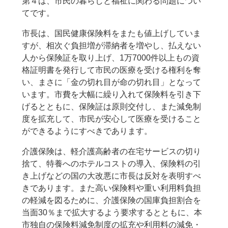
第４は、市民の暮らしと福祉に関わる問題につい
てです。
市長は、国民健康保険料をまたも値上げしていま
すが、相次ぐ負担増が滞納者を増やし、払えない
人から保険証を取り上げ、1万7000件以上もの資
格証明書を発行して市民の医療を受ける権利を奪
い、まさに「金の切れ目が命の切れ目」となって
います。市費を大幅に繰り入れて保険料を引き下
げるとともに、保険証は原則交付し、また減免制
度を拡充して、市民が安心して医療を受けること
ができるようにすべきであります。
介護保険は、軽介護高齢者の在宅サービスの切り
捨て、特養へのホテルコストの導入、保険料の引
き上げなどの国の大改悪に市長は反対を表明すべ
きであります。また高い保険料や重い利用料負担
の軽減を図るために、介護保険の国庫負担割合を
当面30％まで拡大するよう要求するとともに、本
市独自の保険料減免制度の拡充や利用料の減免・