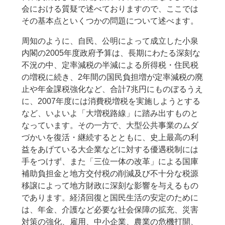
会における質疑で述べておりますので、ここでは
その基本点といくつかの問題について述べます。
周知のように、自民、公明によって成立した小泉
内閣の2005年度政府予算は、長期にわたる深刻な
不況の中、定率減税の半減による所得税・住民税
の増税に続き、2年間の国民負担増が定率減税の廃
止や年金課税強化など、合計7兆円にものぼるうえ
に、2007年度には消費税増税を実施しようとする
など、いよいよ「大増税路線」に踏み出すものと
なっています。その一方で、大型公共事業のムダ
づかいを復活・継続するとともに、史上最高の利
益をあげている大企業などに対する優遇税制には
手をつけず、また「三位一体の改革」による国庫
補助負担金と地方交付税の削減及び不十分な税源
移譲によって地方財政に深刻な影響を与えるもの
であります。経済回復と国民生活の安定のために
は、年金、介護など必要な社会保障の拡充、災害
対策の強化、雇用、中小企業、農業の危機打開、