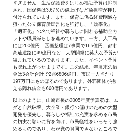
すぎません。生活保護費をはじめ福祉予算は抑制
され、国保料は3.67％の値上げなど負担増が押し
付けられています。また、保育に係る経費削減を
狙った公立保育所民営化を強行し、「効率化」
「適正化」の名で福祉や暮らしに関わる補助金カ
ットや職員減らしを進めています。一方、人工島
には200億円、区画整理は7事業で165億円、都市
高速道路に49億円など、大型開発に莫大な予算が
組まれているのであります。また、イベント予算
も膨れ上がったままです。この結果、年度末の借
金は3会計合計で2兆6806億円、市民一人当たり
197万円にものぼるのであります。外郭団体が抱
える隠れ借金も660億円であります。
以上のように、山崎市長の2005年度予算案は、ム
ダと自然破壊、大企業・銀行の儲けのための大型
開発を優先し、暮らしや福祉の充実を求める市民
の切実な願いに背を向け、市民犠牲をいっそう強
めるものであり、わが党の賛同できないところで