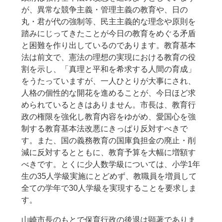
が、異常な競争主義・管理主義の教育や、日の
丸・君が代の強制等、民主主義的な理念や原則を
踏みにじってきたことが今日の教育をめぐる矛盾
と困難を作り出しているのであります。教育基本
法は前文で、憲法の理想の実現における教育の役
割を示し、「真理と平和を希求する人間の育成」
をうたっていますが、一人ひとりが大事にされ、
人格の個性的な開花を進めることが、今日ほど求
められているときはありません。市長は、教育行
政の権限を強化し教育内容をゆがめ、愛国心を強
制する教育基本法改悪にきっぱり反対すべきで
す。また、国の義務教育の国庫負担金の廃止・削
減に反対するとともに、教育予算を大幅に増額す
べきです。とくに少人数学級については、小学1年
生の35人学級実施にとどめず、教職員を増員して
全ての学年で30人学級を実現することを要求しま
す。
山崎市長のもとで保育行政の後退は顕著でありま