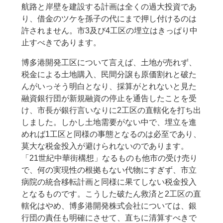
航路と岸壁を建設する計画は全くの過大投資であ
り、借金のツケを孫子の代にまで押し付けるのは
許されません。市3及び4工区の埋立はきっぱり中
止すべきであります。
博多港開発工区について言えば、土地が売れず、
税金による土地購入、民間分譲も原価割れと破た
んがいっそう明白となり、採算がとれないと見た
融資銀行団が新規融資の停止を通告したことを受
け、市長が銀行言いなりに2工区の直轄化を打ち出
しました。しかし土地需要がない中で、埋立を進
めれば1工区と同様の事態となるのは必至であり、
莫大な税金投入が避けられないのであります。
「21世紀中華街構想」なるものも他市の受け売り
で、何の実現性の根拠もない代物にすぎず、市立
病院の統合移転計画と同様に果てしない税金投入
となるものです。こうした破たん救済と2工区の直
轄化はやめ、博多港開発株式会社については、銀
行団の責任も明確にさせて、直ちに清算すべきで