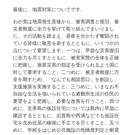
最後に、地震対策についてです。
わが党は地震発生直後から、被害調査と復旧、被
災者救援に全力を挙げて取り組んでまいりまし
た。その活動を踏まえ、昼夜を分かたず奮闘され
ている皆様に敬意を表するとともに、いくつかの
点について要望します。一つは、早急な災害復旧
に全力を尽くすとともに、被害実態の全体を正確
に把握し、激甚災害の指定を受けられるよう国に
対して要求すること。二つめに、被災者救援に万
全を期すため、「なんでも相談窓口」を創設し、
支援施策を実施すること。三つめに、いまなお不
自由な生活を強いられている避難所生活の住民の
要望をよく把握し、必要な改善を行うこと。四つ
めに、玄界島の仮設住宅については島内に早急に
建設するとともに、志賀島や西浦などでも仮設住
宅を含め住居の確保に手立てを尽くすこと。五つ
めに、学校をはじめ公共施設の危険度判定と耐震