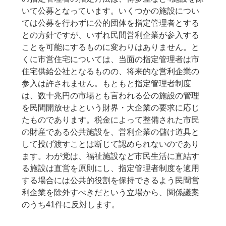
いて公募となっています。いくつかの施設につい
ては公募を行わずに公的団体を指定管理者とする
との方針ですが、いずれ民間営利企業が参入する
ことを可能にするものに変わりはありません。と
くに市営住宅については、当面の指定管理者は市
住宅供給公社となるものの、将来的な営利企業の
参入は許されません。もともと指定管理者制度
は、数十兆円の市場とも言われる公の施設の管理
を民間開放せよという財界・大企業の要求に応じ
たものであります。税金によって整備された市民
の財産である公共施設を、営利企業の儲け道具と
して投げ渡すことは断じて認められないのであり
ます。わが党は、福祉施設など市民生活に直結す
る施設は直営を原則にし、指定管理者制度を適用
する場合には公共的役割を保持できるよう民間営
利企業を除外すべきだという立場から、関係議案
のうち41件に反対します。