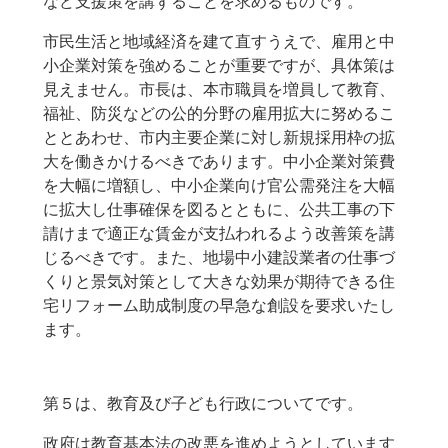
など支援策を講ずることを求めるものです。
市民生活と地域経済を建て直すうえで、雇用と中
小企業対策を強めることが重要ですが、具体策は
見えません。市長は、本市職員を増員して教育、
福祉、防災などの公的分野の雇用拡大に努めるこ
ととあわせ、市内主要企業に対し新規採用枠の拡
大を働きかけるべきであります。中小企業対策費
を大幅に増額し、中小企業向け官公需発注を大幅
に拡大し仕事確保を図るとともに、公共工事の下
請けまで適正な賃金が支払われるよう改善策を講
じるべきです。また、地場中小建設業者の仕事づ
くりと景気対策として大きな効果が期待できる住
宅リフォーム助成制度の早急な創設を要求いたし
ます。
第５は、教育及び子ども行政についてです。
政府は教育基本法の改悪を進めようとしています