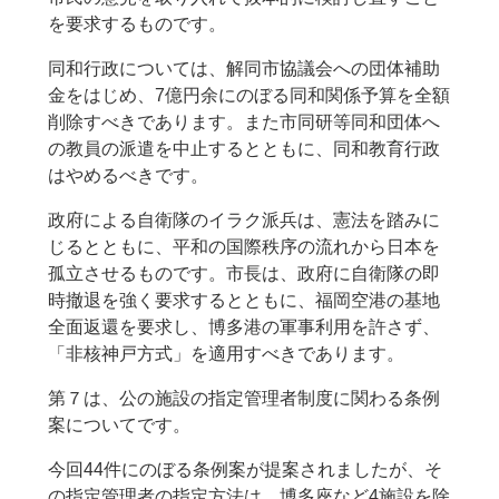
を要求するものです。
同和行政については、解同市協議会への団体補助
金をはじめ、7億円余にのぼる同和関係予算を全額
削除すべきであります。また市同研等同和団体へ
の教員の派遣を中止するとともに、同和教育行政
はやめるべきです。
政府による自衛隊のイラク派兵は、憲法を踏みに
じるとともに、平和の国際秩序の流れから日本を
孤立させるものです。市長は、政府に自衛隊の即
時撤退を強く要求するとともに、福岡空港の基地
全面返還を要求し、博多港の軍事利用を許さず、
「非核神戸方式」を適用すべきであります。
第７は、公の施設の指定管理者制度に関わる条例
案についてです。
今回44件にのぼる条例案が提案されましたが、そ
の指定管理者の指定方法は、博多座など4施設を除