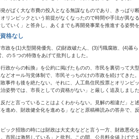
開発がばく大な市費の投入となる無謀なものであり、きっぱり
「オリンピックという前提がなくなったので時間や手法が異な
討していく」と答弁し、あくまでも再開発事業を推進する姿勢
は資格なし
政を(1)大型開発優先、(2)財政破たん、(3)汚職腐敗、(4)
運営、の５つの特徴をあげて批判しました。
発行政からの転換』を公約に掲げたものの、市民を裏切って大
民などオール与党体制で、市民そっちのけの市政を続けてきた
腐敗事件も後を絶たない。それに、人工島住民投票とオリンピ
政治姿勢では、市長としての資格がない」と厳しく追及しまし
違反だと言っていることはよくわからない。見解の相違だ」と
革を進め、財政健全化を進める」などと原稿棒読みの答弁で、
ンピック招致の時には財政は大丈夫などと言う一方、財政悪化
る。市民は激怒している」と批判。この間、公共料金値上げで