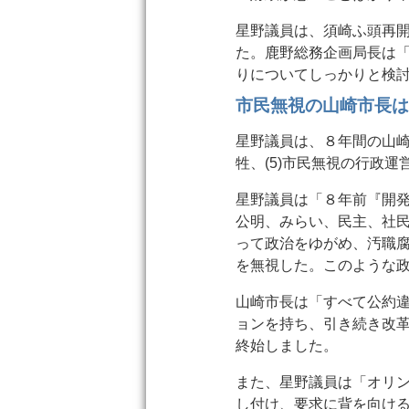
星野議員は、須崎ふ頭再
た。鹿野総務企画局長は
りについてしっかりと検
市民無視の山崎市長
星野議員は、８年間の山崎市
牲、(5)市民無視の行政
星野議員は「８年前『開
公明、みらい、民主、社
って政治をゆがめ、汚職
を無視した。このような
山崎市長は「すべて公約
ョンを持ち、引き続き改
終始しました。
また、星野議員は「オリ
し付け、要求に背を向け