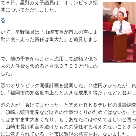
問で８日、星野みえ子議員は、オリンピック招
年間についてただしました。
える
ついて、星野議員は「山崎市長が市民の声にま
活動に突っ走った責任は重大だ」と追及しまし
ーで、他の予算からまたも流用して総額２億３
１人の人件費を含めると４億３７００万円にの
ました。
い形のオリンピック開催計画を提案した。２億円かかったが、
長は「福岡市の知名度向上など大きな成果を得た」などと答弁
７割の人が「負けてよかった」と答えたＲＫＢテレビの世論調
く、須崎ふ頭再開発など財界の仕事づくりのためではないか」
怒りはますます大きくなり、もうあなたにはやめてほしいと言
た。山崎市長は明言を避けたものの辞任する考えのないことを
市民に覚えられている」と市民敵視の発言をおこないました。