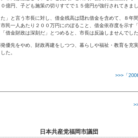
２０億円、子ども施策の切りすてで１５億円が強行されてきま
きた」と言う市長に対し、借金残高は隠れ借金を含めて、８年
、市民一人あたり２００万円にのぼること、借金依存度を示す
、「借金財政は深刻だ」とつめると、市長は反論しませんでし
開発優先をやめ、財政再建をしつつ、暮らしや福祉・教育を充
ました。
>>>「2
>
日本共産党福岡市議団