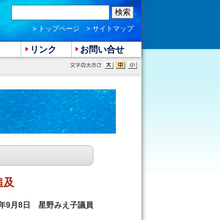
> トップページ
> サイトマップ
リンク
お問い合せ
追及
06年9月8日 星野みえ子議員