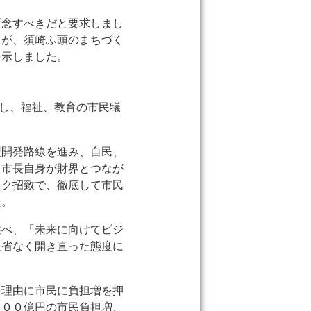
断念すべきだと要求しまし
るが、須崎ふ頭のまちづく
を示しました。
暮らし、福祉、教育の市民犠
型開発路線を進み、自民、
。市長自身が財界とつなが
ック招致で、徹底して市民
た。
述べ、「未来に向けてビジ
反省なく開き直った態度に
を理由に市民に負担増を押
１００億円の市民負担増、