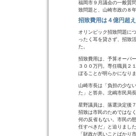
福岡市９月議会の一般質
致問題と、山崎市政の８
招致費用は４億円超
オリンピック招致問題に
ったく耳を貸さず、招致
た。
招致費用は、予算オーバ
３００万円。専任職員２
ぼることが明らかになり
山崎市長は「負担の少な
た」と答弁。北嶋市民局
星野議員は、落選決定後
招致は市民のためではな
何の反省もない。市民の
任すべきだ」と迫りまし
「財政が悪いことばかり