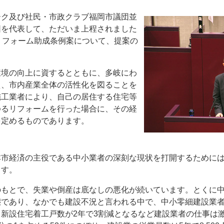
ーク及び社民・市政クラブ福岡市議団並
団を代表して、ただいま上程されました
リフォーム助成条例案について、提案の
環境の向上に資するとともに、多岐にわ
え、市内産業全体の活性化を図ることを
施工業者により、自己の居住する住宅等
ゆるリフォームを行った場合に、その経
を定めるものであります。
本市経済の主役である中小業者の深刻な現状を打開するために
ます。
のもとで、失業や倒産は底なしの悪化が続いています。とくに
態であり、なかでも建設不況と言われる中で、中小零細建設業
新設住宅着工戸数が2年で3割減となるなど建設業者の仕事は