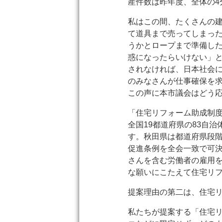
産件数は昨年度、全体の4
私はこの間、たくさんの
て道具まで売ってしまっ
うかとロープまで準備し
惑になったらいけない」
されなければ、日本社会
のみなさんが仕事確保を
この声に本市議会はどう
「住宅リフォーム助成制
全国19都道府県の83自
す。秋田県は都道府県段階
促進条例を全会一致で可
さんを含む労働者の雇用
な願いにこたえて住宅リ
提案理由の第二は、住宅
私たちが提案する「住宅リ