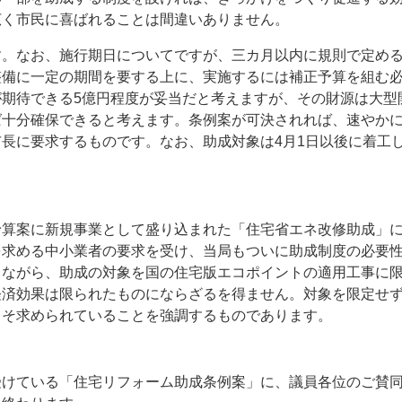
広く市民に喜ばれることは間違いありません。
す。なお、施行期日についてですが、三カ月以内に規則で定め
整備に一定の期間を要する上に、実施するには補正予算を組む
が期待できる5億円程度が妥当だと考えますが、その財源は大型
ば十分確保できると考えます。条例案が可決されれば、速やかに
長に要求するものです。なお、助成対象は4月1日以後に着工
予算案に新規事業として盛り込まれた「住宅省エネ改修助成」
を求める中小業者の要求を受け、当局もついに助成制度の必要
しながら、助成の対象を国の住宅版エコポイントの適用工事に
経済効果は限られたものにならざるを得ません。対象を限定せ
こそ求められていることを強調するものであります。
受けている「住宅リフォーム助成条例案」に、議員各位のご賛