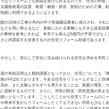
ようなリフォームでも助成を受けられるものです。住宅の外装
・太陽熱発電の設置、耐震・耐熱・防音、防犯のための工事、
が気軽に利用できるようになります。
額の10倍の工事が市内の中小零細建設業者に発注され、それ
ンなどを買い替えるなど、多岐にわたる業種にも大きな波及効
南市の事例を参考にすれば、本市でも例えば5億円の予算で少なく
まさに内需拡大を促進するのが住宅リフォーム助成であります
にやさしく、安心して安全に住み続けられる住宅を求める市民
資源の有効活用は人類的課題となっており、住宅についても「
転換が叫ばれております。今ある住宅をリフォームすること自
を高め、また太陽エネルギーを導入することは、家庭の電気・
減に貢献するものです。さらに、市民の防災・防犯意識が高ま
い願いとなっています。こうしたことから住宅リフォームのニ
みや将来不安からリフォームしたくてもできない市民も少なく
の一部を助成する制度を設ければ、きっかけをつくり促進する