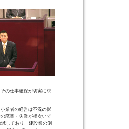
はその仕事確保が切実に求
中小業者の経営は不況の影
者の廃業・失業が相次いで
激減しており、建設業の倒