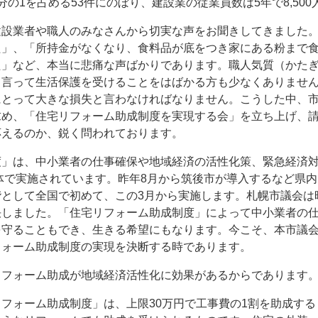
分の1を占める53件にのぼり、建設業の従業員数は5年で8,50
建設業者や職人のみなさんから切実な声をお聞きしてきました
た」、「所持金がなくなり、食料品が底をつき家にある粉まで
た」など、本当に悲痛な声ばかりであります。職人気質（かた
と言って生活保護を受けることをはばかる方も少なくありませ
にとって大きな損失と言わなければなりません。こうした中、
求め、「住宅リフォーム助成制度を実現する会」を立ち上げ、
応えるのか、鋭く問われております。
度」は、中小業者の仕事確保や地域経済の活性化策、緊急経済対
治体で実施されています。昨年8月から筑後市が導入するなど県
として全国で初めて、この3月から実施します。札幌市議会は
決しました。「住宅リフォーム助成制度」によって中小業者の
を守ることもでき、生きる希望にもなります。今こそ、本市議
フォーム助成制度の実現を決断する時であります。
リフォーム助成が地域経済活性化に効果があるからであります
フォーム助成制度」は、上限30万円で工事費の1割を助成す