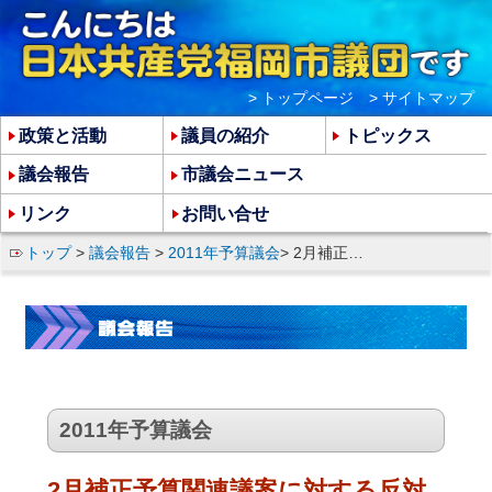
> トップページ
> サイトマップ
政策と活動
議員の紹介
トピックス
議会報告
市議会ニュース
リンク
お問い合せ
トップ
>
議会報告
>
2011年予算議会
> 2月補正予算関連議案に対する反対討論
2011年予算議会
2月補正予算関連議案に対する反対