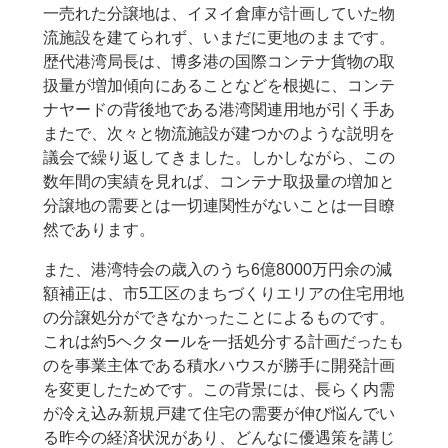
一売れた分譲地は、イヌイ倉庫が計画していた物
流施設を建てられず、いまだに更地のままです。
歴代港湾局長は、博多港の国際コンテナ貨物の取
扱量が増加傾向にあることなどを根拠に、コンテ
ナヤードの背後地である港湾関連用地が引く手あ
またで、次々と物流施設が建つかのような説明を
議会で繰り返してきました。しかしながら、この
数年間の実績を見れば、コンテナ取扱量の増加と
分譲地の需要とは一切連関性がないことは一目瞭
然であります。
また、港湾特会の歳入のうち6億8000万円余の減
額補正は、市5工区のまちづくりエリアの住宅用地
の分譲処分ができなかったことによるものです。
これは約5ヘクタールを一括処分する計画だったも
のを事業主体である積水ハウスが勝手に開発計画
を変更したためです。この背景には、長らく内需
が冷え込み新規戸建て住宅の需要が伸び悩んでい
る昨今の経済状況があり、どんなに優遇策を講じ