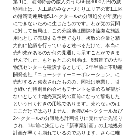
第 1に、港湾特会の歳入のうち66億3000万円の減
額補正は、人工島のみなとづくりエリアの市1工区
の港湾関連用地5.1ヘクタールの分譲処分が年度内
にできないために生じたものです。わが党の質問
に対して当局は、この分譲地は国際物流拠点施設
用地として売却する予定であり、複数の企業と精
力的に協議を行っていると述べるだけで、本当に
売却先があるのか何の見通しも示すことができま
せんでした。もともとこの用地は、6階建ての大型
物流センターを建設するとして、2年半前に不動産
開発会社「ニューシティーコーポレーション」に
売却すると発表されたものの、同社は廃業し、引
き継いだ特別目的会社もテナントを集める展望が
ないとして土地売買契約の直前になって辞退した
という曰く付きの用地であります。売れないのは
ここだけではありません。近接の4ヘクタール及び
2ヘクタールの分譲地も計画通りに売れずに先送り
され、1年前に決定した「新事業計画」の土地処分
計画が早くも崩れているのであります。さらに唯