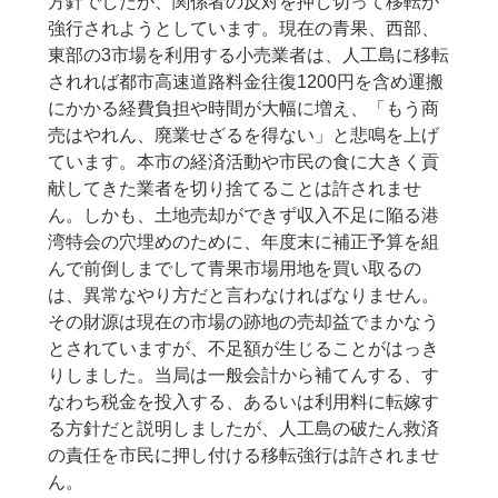
方針でしたが、関係者の反対を押し切って移転が
強行されようとしています。現在の青果、西部、
東部の3市場を利用する小売業者は、人工島に移転
されれば都市高速道路料金往復1200円を含め運搬
にかかる経費負担や時間が大幅に増え、「もう商
売はやれん、廃業せざるを得ない」と悲鳴を上げ
ています。本市の経済活動や市民の食に大きく貢
献してきた業者を切り捨てることは許されませ
ん。しかも、土地売却ができず収入不足に陥る港
湾特会の穴埋めのために、年度末に補正予算を組
んで前倒しまでして青果市場用地を買い取るの
は、異常なやり方だと言わなければなりません。
その財源は現在の市場の跡地の売却益でまかなう
とされていますが、不足額が生じることがはっき
りしました。当局は一般会計から補てんする、す
なわち税金を投入する、あるいは利用料に転嫁す
る方針だと説明しましたが、人工島の破たん救済
の責任を市民に押し付ける移転強行は許されませ
ん。