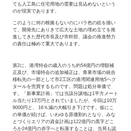
ても人工島に住宅用地の需要は見込めないという
のが現実であります。
このように何の根拠もないのにバラ色の絵を描い
て、開発先にありきで広大な土地の埋め立てを推
進してきた歴代市長及び市幹部、議会の推進勢力
の責任は極めて重大であります。
第2に、港湾特会の歳入のうち約54億円の増額補
正及び、市場特会の追加補正は、青果市場の統合
移転先の一部として市2工区の港湾関連用地5ヘク
タールを売買するものです。問題は処分単価で
す。「新事業計画」では当該分譲地は1平方メート
ル当たり13万円とされていましたが、今回は10万
9000円と、 16％減の大幅引き下げです。仮にこ
の単価が続けば、いわゆる原価割れとなり、みな
とづくりエリアの資金計画は122億円の黒字どこ
ろか24億円の赤字へと転落することは、当局も認