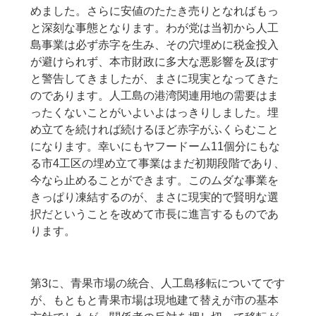
めました。さらに安値のたたき売りとなればもっ
と深刻な事態となります。わが党は当初から人工
島事業は必ず赤字を生み、その穴埋めに税金投入
が避けられず、本市財政に多大な悪影響を及ぼす
と警告してきましたが、まさに現実となってきた
のであります。人工島の港湾関連用地の需要はま
ったくないことがいよいよはっきりしました。埋
め立てを続ければ続けるほど赤字がふくらむこと
になります。幸いにもヤフードーム11個分にもな
る市4工区の埋め立て事業はまだ初期段階であり、
今なら止めることができます。このムダな事業を
きっぱり凍結するのが、まさに現実的で賢明な選
択だということを改めて市長に進言するものであ
ります。
第3に、青果市場の統合、人工島移転についてです
が、もともと青果市場は現地建て替えが市の基本