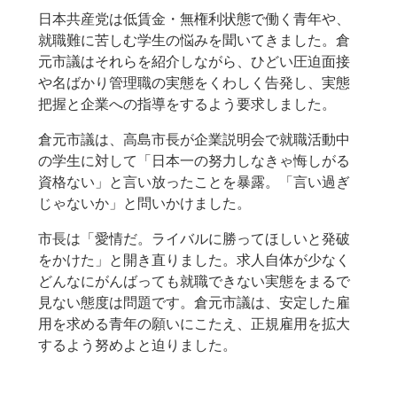
日本共産党は低賃金・無権利状態で働く青年や、
就職難に苦しむ学生の悩みを聞いてきました。倉
元市議はそれらを紹介しながら、ひどい圧迫面接
や名ばかり管理職の実態をくわしく告発し、実態
把握と企業への指導をするよう要求しました。
倉元市議は、高島市長が企業説明会で就職活動中
の学生に対して「日本一の努力しなきゃ悔しがる
資格ない」と言い放ったことを暴露。「言い過ぎ
じゃないか」と問いかけました。
市長は「愛情だ。ライバルに勝ってほしいと発破
をかけた」と開き直りました。求人自体が少なく
どんなにがんばっても就職できない実態をまるで
見ない態度は問題です。倉元市議は、安定した雇
用を求める青年の願いにこたえ、正規雇用を拡大
するよう努めよと迫りました。