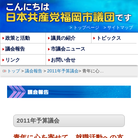
> トップページ
> サイトマップ
政策と活動
議員の紹介
トピックス
議会報告
市議会ニュース
リンク
お問い合せ
トップ
>
議会報告
>
2011年予算議会
> 青年に心を寄せて、就職活動への支援、正規雇用の拡大を
2011年予算議会
青年に心を寄せて、就職活動への支