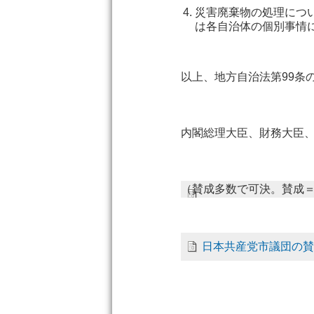
災害廃棄物の処理につ
は各自治体の個別事情
以上、地方自治法第99条
内閣総理大臣、財務大臣
（賛成多数で可決。賛成
日本共産党市議団の