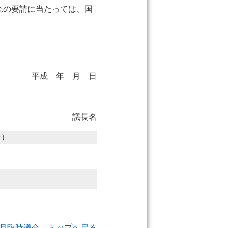
れの要請に当たっては、国
平成 年 月 日
議長名
な）
2年5月臨時議会」トップへ戻る