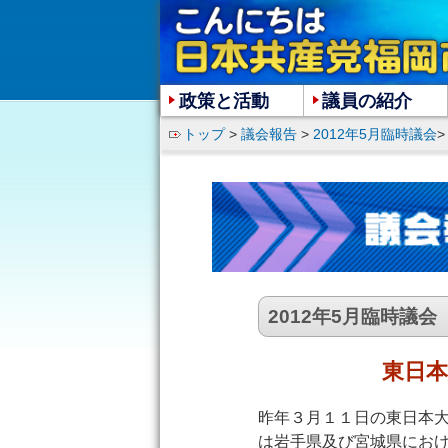
政策と活動
議員の紹介
トップ
>
議会報告
>
2012年5月臨時議会
2012年5月臨時議会
東日
昨年３月１１日の東日本
は岩手県及び宮城県にお