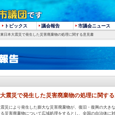
トピックス
議会報告
市議会ニュース
> 東日本大震災で発生した災害廃棄物の処理に関する意見書
大
中
小
本大震災で発生した災害廃棄物の処理に関する
大震災により発生した膨大な災害廃棄物が、復旧・復興の大き
ける災害廃棄物について広域処理をするとし、全国の自治体に