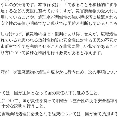
いないのが実情です。本市行政は、「できることを積極的にす
派遣するなどの支援に努めておりますが、災害廃棄物の受入れ
採用していることや、処理水が閉鎖性の強い博多湾に放流され
、安全性の確保が明確でない現状では困難と判断しているとこ
力しなければ、被災地の復旧・復興はあり得ませんが、広域処
まれていると思われる放射性物質の安全性に対する国民の不安
一市町村で全てを完結させることが非常に難しい状況であるこ
在り方について多様な検討を行う必要があると考えます。
政府が、災害廃棄物の処理を速やかに行うため、次の事項につ
いては、国が主体となって国の責任の下に進めること。
性について、国が責任を持って明確かつ整合性のある安全基準
く十分な説明を行うこと。
災害廃棄物処理に必要となる経費については、国が全て負担す