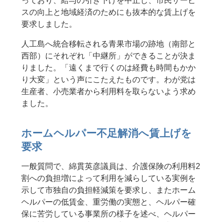
っており、給与の引き下げを中止し、市民サービ
スの向上と地域経済のためにも抜本的な賃上げを
要求しました。
人工島へ統合移転される青果市場の跡地（南部と
西部）にそれぞれ「中継所」ができることが決ま
りました。「遠くまで行くのは経費も時間もかか
り大変」という声にこたえたものです。わが党は
生産者、小売業者から利用料を取らないよう求め
ました。
ホームヘルパー不足解消へ賃上げを
要求
一般質問で、綿貫英彦議員は、介護保険の利用料2
割への負担増によって利用を減らしている実例を
示して市独自の負担軽減策を要求し、またホーム
ヘルパーの低賃金、重労働の実態と、ヘルパー確
保に苦労している事業所の様子を述べ、ヘルパー