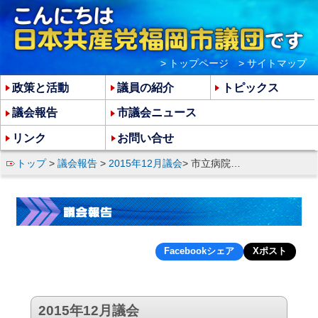
> トップページ
> サイトマップ
政策と活動
議員の紹介
トピックス
議会報告
市議会ニュース
リンク
お問い合せ
トップ
>
議会報告
>
2015年12月議会
> 市立病院幹部の不正問題をただす
Facebookシェア
Xポスト
2015年12月議会