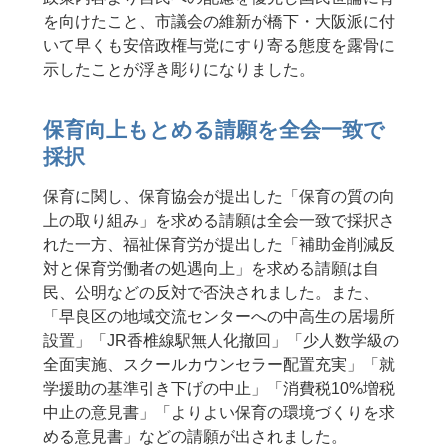
を向けたこと、市議会の維新が橋下・大阪派に付
いて早くも安倍政権与党にすり寄る態度を露骨に
示したことが浮き彫りになりました。
保育向上もとめる請願を全会一致で
採択
保育に関し、保育協会が提出した「保育の質の向
上の取り組み」を求める請願は全会一致で採択さ
れた一方、福祉保育労が提出した「補助金削減反
対と保育労働者の処遇向上」を求める請願は自
民、公明などの反対で否決されました。また、
「早良区の地域交流センターへの中高生の居場所
設置」「JR香椎線駅無人化撤回」「少人数学級の
全面実施、スクールカウンセラー配置充実」「就
学援助の基準引き下げの中止」「消費税10%増税
中止の意見書」「よりよい保育の環境づくりを求
める意見書」などの請願が出されました。