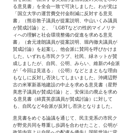
る意見書」を全会一致で可決しました。わが党は
「国立大学の運営費交付金削減に反対する意見
書」（熊谷敦子議員が提案説明、中山いくみ議員
が賛成討論）と、「LGBTなどの性的マイノリテ
ィへの理解と社会環境整備の促進を求める意見
書」（倉元達朗議員が提案説明、堀内徹夫議員が
賛成討論）を起案し、他会派に賛同を呼びかけま
した。いずれも市民クラブ、社民、緑ネットが賛
成しましたが、自民、公明、みらい、維新の4会派
が「今回は見送る」（公明）などとまともな理由
もなしに反対し否決してしまいました。沖縄辺野
古の米軍新基地建設の中止を求める意見書（星野
美恵子議員が賛成討論）と、安保法の廃止を求め
る意見書（綿貫英彦議員が賛成討論）に対して
も、自民など4会派が反対し否決となりました。
意見書をめぐる論議を通じて、民主党系の市民ク
が野党共同を尊重し歩調を合わせたこと、公明が
政策内容より自民への配慮を優先し国民世論に背