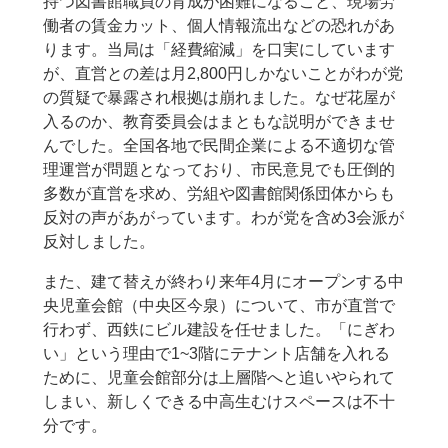
持つ図書館職員の育成が困難になること、現場労
働者の賃金カット、個人情報流出などの恐れがあ
ります。当局は「経費縮減」を口実にしています
が、直営との差は月2,800円しかないことがわが党
の質疑で暴露され根拠は崩れました。なぜ花屋が
入るのか、教育委員会はまともな説明ができませ
んでした。全国各地で民間企業による不適切な管
理運営が問題となっており、市民意見でも圧倒的
多数が直営を求め、労組や図書館関係団体からも
反対の声があがっています。わが党を含め3会派が
反対しました。
また、建て替えが終わり来年4月にオープンする中
央児童会館（中央区今泉）について、市が直営で
行わず、西鉄にビル建設を任せました。「にぎわ
い」という理由で1~3階にテナント店舗を入れる
ために、児童会館部分は上層階へと追いやられて
しまい、新しくできる中高生むけスペースは不十
分です。