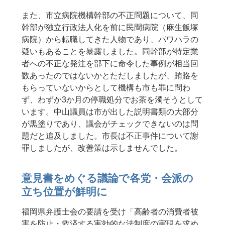
また、市立病院機構幹部の不正問題について、同
幹部が独立行政法人化を前に民間病院（麻生飯塚
病院）から転職してきた人物であり、パワハラの
疑いもあることを暴露しました。同幹部が特定業
者への不正な発注を部下に命令した事例が相当回
数あったのではないかとただしましたが、賄賂を
もらっていないからとして機構も市も罪に問わ
ず、わずか3か月の停職処分でお茶を濁そうとして
います。中山議員は市が出した説明書類の大部分
が黒塗りであり、議会がチェックできないのは問
題だと追及しました。市長は不正事件について謝
罪しましたが、改善策は示しませんでした。
意見書をめぐる議論で各党・会派の
立ち位置が鮮明に
福岡県弁護士会の要請を受け「高齢者の消費者被
害を防止・救済する実効的な法制度の実現を求め