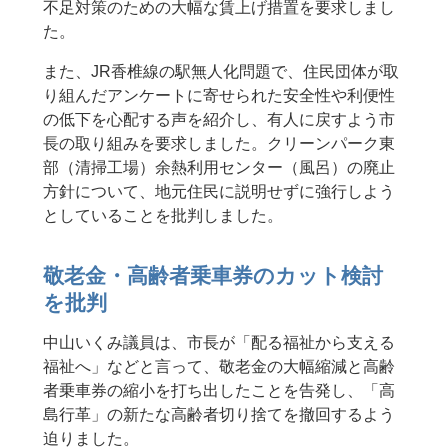
不足対策のための大幅な賃上げ措置を要求しまし
た。
また、JR香椎線の駅無人化問題で、住民団体が取
り組んだアンケートに寄せられた安全性や利便性
の低下を心配する声を紹介し、有人に戻すよう市
長の取り組みを要求しました。クリーンパーク東
部（清掃工場）余熱利用センター（風呂）の廃止
方針について、地元住民に説明せずに強行しよう
としていることを批判しました。
敬老金・高齢者乗車券のカット検討
を批判
中山いくみ議員は、市長が「配る福祉から支える
福祉へ」などと言って、敬老金の大幅縮減と高齢
者乗車券の縮小を打ち出したことを告発し、「高
島行革」の新たな高齢者切り捨てを撤回するよう
迫りました。