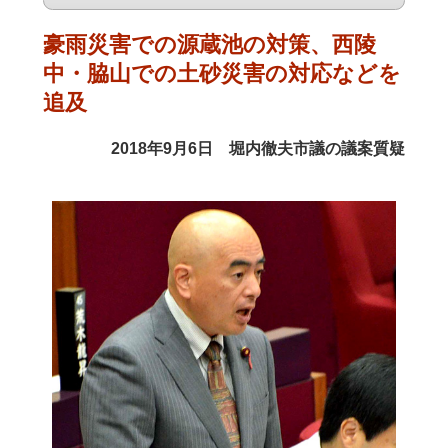
豪雨災害での源蔵池の対策、西陵
中・脇山での土砂災害の対応などを
追及
2018年9月6日 堀内徹夫市議の議案質疑