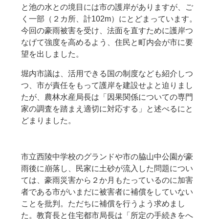
と池の水との境目には市の護岸がありますが、ご
く一部（２カ所、計102m）にとどまっています。
今回の豪雨被害を受け、法面を直すために護岸つ
なげて強度を高めるよう、住民と町内会が市に要
望を出しました。
堀内市議は、活用できる国の制度なども紹介しつ
つ、市が責任をもって護岸を建設せよと迫りまし
たが、農林水産局長は「因果関係についての専門
家の調査を踏まえ適切に対応する」と述べるにと
どまりました。
市立西陵中学校のグランドや市の脇山中公園が豪
雨後に崩落し、民家に土砂が流入した問題につい
ては、豪雨災害から２か月もたっているのに加害
者である市がいまだに被害者に補償をしていない
ことを批判。ただちに補償を行うよう求めまし
た。教育長と住宅都市局長は「所定の手続きをへ