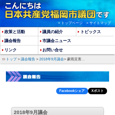
> トップページ
> サイトマップ
政策と活動
議員の紹介
トピックス
議会報告
市議会ニュース
リンク
お問い合せ
トップ
>
議会報告
>
2018年9月議会
> 豪雨災害での源蔵池の対策、西陵中・脇山での土砂災害の対応などを追及
Facebookシェア
Xポスト
2018年9月議会