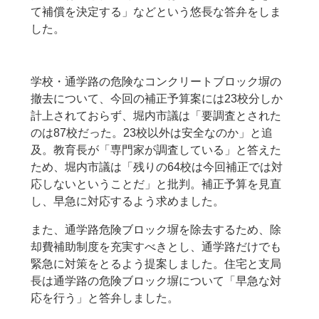
て補償を決定する」などという悠長な答弁をしま
した。
学校・通学路の危険なコンクリートブロック塀の
撤去について、今回の補正予算案には23校分しか
計上されておらず、堀内市議は「要調査とされた
のは87校だった。23校以外は安全なのか」と追
及。教育長が「専門家が調査している」と答えた
ため、堀内市議は「残りの64校は今回補正では対
応しないということだ」と批判。補正予算を見直
し、早急に対応するよう求めました。
また、通学路危険ブロック塀を除去するため、除
却費補助制度を充実すべきとし、通学路だけでも
緊急に対策をとるよう提案しました。住宅と支局
長は通学路の危険ブロック塀について「早急な対
応を行う」と答弁しました。