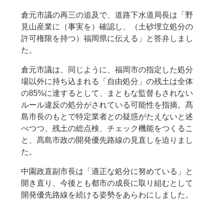
倉元市議の再三の追及で、道路下水道局長は「野
見山産業に（事実を）確認し、（土砂埋立処分の
許可権限を持つ）福岡県に伝える」と答弁しまし
た。
倉元市議は、同じように、福岡市の指定した処分
場以外に持ち込まれる「自由処分」の残土は全体
の85%に達するとして、まともな監督もされない
ルール違反の処分がされている可能性を指摘。髙
島市長のもとで特定業者との疑惑がたえないと述
べつつ、残土の総点検、チェック機能をつくるこ
と、髙島市政の開発優先路線の見直しを迫りまし
た。
中園政直副市長は「適正な処分に努めている」と
開き直り、今後とも都市の成長に取り組むとして
開発優先路線を続ける姿勢をあらわにしました。