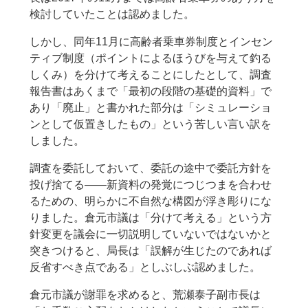
検討していたことは認めました。
しかし、同年11月に高齢者乗車券制度とインセン
ティブ制度（ポイントによるほうびを与えて釣る
しくみ）を分けて考えることにしたとして、調査
報告書はあくまで「最初の段階の基礎的資料」で
あり「廃止」と書かれた部分は「シミュレーショ
ンとして仮置きしたもの」という苦しい言い訳を
しました。
調査を委託しておいて、委託の途中で委託方針を
投げ捨てる――新資料の発覚につじつまを合わせ
るための、明らかに不自然な構図が浮き彫りにな
りました。倉元市議は「分けて考える」という方
針変更を議会に一切説明していないではないかと
突きつけると、局長は「誤解が生じたのであれば
反省すべき点である」としぶしぶ認めました。
倉元市議が謝罪を求めると、荒瀬泰子副市長は