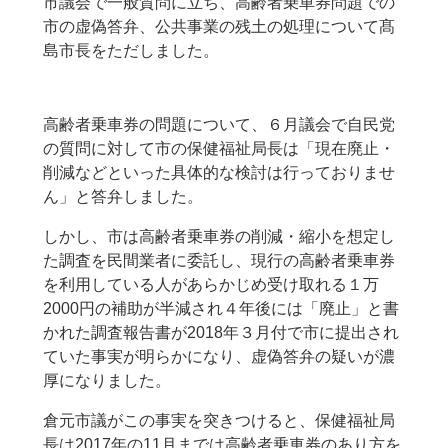
市議会で一般質問に立ち、高齢者乗車券問題での
市の虚偽答弁、公共事業の残土の処理について髙
島市長をただしました。
高齢者乗車券の問題について、６月議会で自民党
の質問に対して市の保健福祉局長は「現在廃止・
削減などといった具体的な検討は行っておりませ
ん」と答弁しました。
しかし、市は高齢者乗車券の削減・縮小を想定し
た調査を民間業者に委託し、現行の高齢者乗車券
を利用している人があらかじめ受け取れる１万
2000円の補助が半減され４年後には「廃止」と書
かれた調査報告書が2018年３月付で市に提出され
ていた事実が明らかになり、虚偽答弁の疑いが濃
厚になりました。
倉元市議がこの事実を突きつけると、保健福祉局
長は2017年の11月までは高齢者乗車券のあり方を