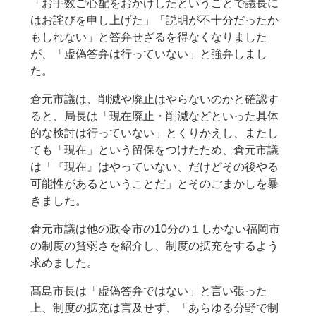
「お手数ご心配をおかけしたということで議長に
はお詫びを申し上げた」「説明が不十分だったか
もしれない」と答弁せざるを得なくなりました
が、「虚偽答弁は行っていない」と強弁しまし
た。
倉元市議は、削減や廃止はやらないのかと確認す
ると、局長は「現在廃止・削減などといった具体
的な検討は行っていない」とくりかえし、またし
ても「現在」という留保をつけたため、倉元市議
は「『現在』はやっていない、だけどその後やる
可能性があるということだ」とそのごまかしを暴
きました。
倉元市議は他の政令市の10分の１しかない福岡市
の制度の貧弱さを紹介し、制度の拡充をするよう
求めました。
髙島市長は「虚偽答弁ではない」と言い張った
上、制度の拡充は言及せず、「あらゆる分野で制