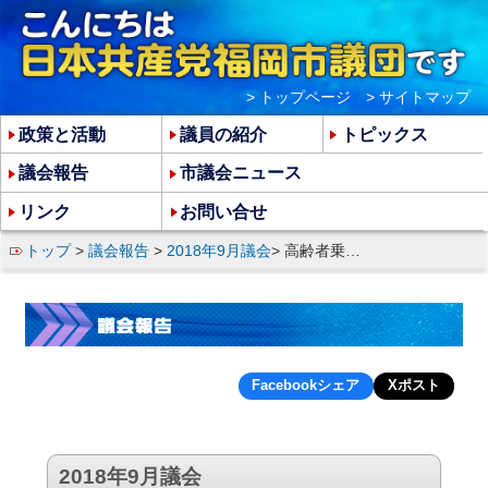
> トップページ
> サイトマップ
政策と活動
議員の紹介
トピックス
議会報告
市議会ニュース
リンク
お問い合せ
トップ
>
議会報告
>
2018年9月議会
> 高齢者乗車券問題での虚偽答弁、公共事業の残土処理で市長をただす
Facebookシェア
Xポスト
2018年9月議会