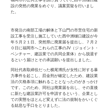
設の突然の廃業をめぐり、議案質疑を行いまし
た。
市発注の南部工場の解体と下山門の市営住宅の新
設工事を受注し施工していた西中洲樋口建設が今
年５月２１日、突然県に廃業届を提出し、７月２
０日に福岡市へこれらの工事のJV（ジョイント・
ベンチャー、建設業での共同企業体）から脱退す
るという届けとその承認願いを提出しました。
同社代表取締役だった横尾博氏が女性に対する暴
力事件を起こし、罰金刑が確定したため、建設業
法の欠格条項に触れることとなったのがきっかけ
です。このため、同社は廃業届を出し、その直後
に新たな建設業許可を申請するという、企業とし
ての実態をほとんど変えずに法の規制をかいくぐ
る姑息な手口をとりました。