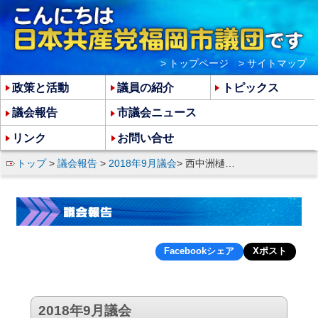
> トップページ
> サイトマップ
政策と活動
議員の紹介
トピックス
議会報告
市議会ニュース
リンク
お問い合せ
トップ
>
議会報告
>
2018年9月議会
> 西中洲樋口建設の突然の廃業をめぐる市の対応をただす
Facebookシェア
Xポスト
2018年9月議会