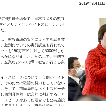
2019年3月1
予算特別委員会総会で、日本共産党の熊谷
的マイノリティ）、ヘイトスピーチ、JR
した。
ては、熊谷市議の質問によって相談事業
と、差別についての実態調査も行われて
トも150万市民に対して5000部しか
明らかになりました。その上で、性的マ
じ、企業などへの指導・勧告が行える条
ヘイトスピーチについて、市側がヘイト
ず、そのための確認の努力もしていない
た。そして、市民局長はヘイトスピーチ
らし個別具体的、総合的に判断する」と
イトスピーチがあった場合でも公共施設
旨の答弁をしました。市長は初めに「ヘ