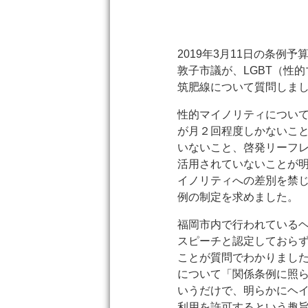
2019年3月11日の条例
敦子市議が、LGBT（性
筑肥線について質問しま
性的マイノリティについ
が月２回程度しかないこ
いないこと、啓発リーフレッ
活用されていないことが
イノリティへの差別を禁
例の制定を求めました。
福岡市内で行われている
スピーチと認定しておら
ことが質問でわかりまし
について「関係条例に照
いうだけで、明らかにヘ
利用を許可するという趣