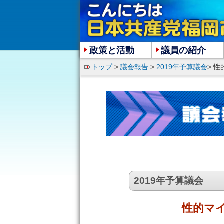
政策と活動
議員の紹介
トップ
>
議会報告
>
2019年予算議会
> 
2019年予算議会
性的マ