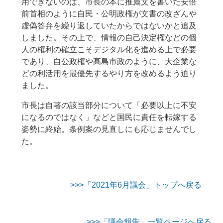
用できないのは、市長の本に推薦文を書いた安倍
前首相のように自民・公明政権が文書の改ざんや
虚偽答弁を繰り返していたからではないかと追及
しました。その上で、情報の自己決定権などの個
人の権利の確立こそデジタル化を進める上で必要
であり、自公政権や髙島市政のように、大企業な
どの利活用を最優先するやり方を改めるよう迫り
ました。
市長は自著の該当部分について「必要以上に不安
になるのではなく」などと国民に責任を転嫁する
姿勢に終始。条例案の見直しにも応じませんでし
た。
>>>「2021年6月議会」トップへ戻る
>>>「議会報告」一覧ページへ戻る