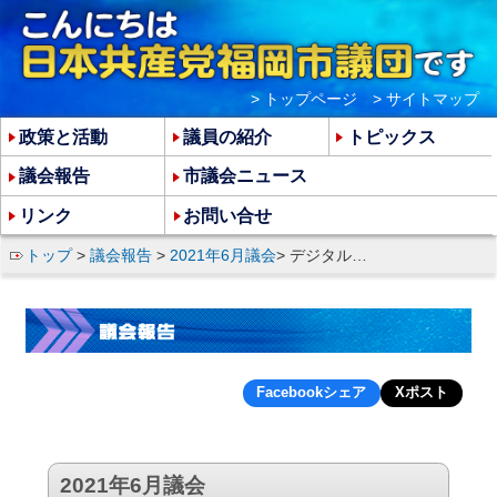
> トップページ
> サイトマップ
政策と活動
議員の紹介
トピックス
議会報告
市議会ニュース
リンク
お問い合せ
トップ
>
議会報告
>
2021年6月議会
> デジタル化行政推進条例案の問題点をただす
Facebookシェア
Xポスト
2021年6月議会