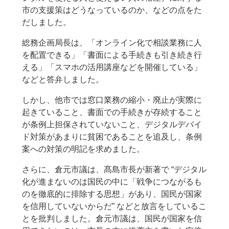
市の支援策はどうなっているのか、などの点をた
だしました。
総務企画局長は、「オンライン化で相談業務に人
を配置できる」「書面による手続きも引き続き行
える」「スマホの活用講座などを開催している」
などと答弁しました。
しかし、他市では窓口業務の縮小・廃止が実際に
起きていること、書面での手続きが存続すること
が条例上担保されていないこと、デジタルデバイ
ド対策があまりに貧困であることを追及し、条例
案への対策の明記を求めました。
さらに、倉元市議は、髙島市長が新著で “デジタル
化が進まないのは国民の中に「戦争につながるも
のを徹底的に排除する思想」があり、国民が国家
を信用していないからだ” などと放言をしているこ
とを批判しました。倉元市議は、国民が国家を信