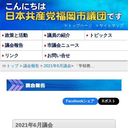
> トップページ
> サイトマップ
政策と活動
議員の紹介
トピックス
議会報告
市議会ニュース
リンク
お問い合せ
トップ
>
議会報告
>
2021年6月議会
> 「学校教育におけるデジタルトランスフォーメーションの適切な推進を求める意見書(案)」への反対討論
Facebookシェア
Xポスト
2021年6月議会