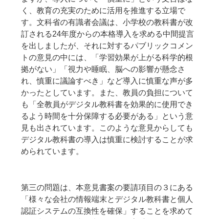
く、教育の充実のために活用を推進する立場で
す。文科省の有識者会議は、小学校の教科書が改
訂される24年度からの本格導入を求める中間提言
を出しましたが、それに対するパブリックコメン
トの意見の中には、「学習効果が上がる科学的根
拠がない」「視力や睡眠、脳への影響が懸念さ
れ、慎重に議論すべき」など導入に慎重な声が多
かったとしています。また、教員の負担について
も「全教員がデジタル教科書を効果的に使用でき
るよう時間を十分保障する必要がある」という意
見も出されています。このような意見からしても
デジタル教科書の導入は慎重に検討することが求
められています。
第三の問題は、本意見書案の要請項目の３にある
「様々な会社の情報端末とデジタル教科書と個人
認証システムの互換性を確保」することを求めて