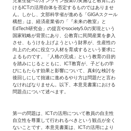
児童生徒へのオンライン授業の実施など教育にお
けるICTの活用自体を否定するものではありませ
ん。しかし、文部科学省が進める「GIGAスクール
構想」は、経済産業省の「『未来の教室』と
EdTech研究会」の提言やsociety5.0の実現という
国家戦略が背景にあり、公教育に民間産業を参入
させ、もうけを上げようという財界が、生産性の
向上のために役立つ人材を育成するという要求に
よるものです。「人格の完成」という教育の目的
を踏みにじるとともに、ICT教育が、子どもの学
びにもたらす効果と影響について、真剣な検討を
後回しにして拙速に進めるやり方は問題だと言わ
なければなりません。以下、本意見書案における
問題点について述べます。
第一の問題は、ICTの活用について教員の自主性
自立性を尊重して行われるべきという観点が全く
ないことです。本意見書案は、ICTの活用により