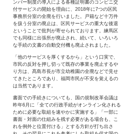
ンバー制度の導入による各種証明書のコンビニ交
付サービスの開始を理由に、2018年に7つの区民
事務所分室の全廃を行いました。戸籍など十万件
を扱う分室の廃止は、区民サービスの重大な後退
ということで批判が寄せられております。練馬区
でも同様に出張所が廃止され、続いて、いろいろ
な手続の文書の自動交付機も廃止されました。
「他のサービスを厚くするから」という口実で、
市民の反対を押し切って既存の事業を廃止するや
り方は、髙島市長が市立幼稚園の全廃などで見せ
てきたところであり、福岡市民が不安を覚えるの
は当然であります。
書面での手続きについても、国の規制改革会議は
昨年6月に「全ての行政手続がオンライン化される
ために必要な取組を速やかに実施する」「一部に
書面・対面の仕組みを残す必要がある場合も、こ
れを例外と位置付ける」とする方針が打ち出さ
れ、その翌月にこれを参考にした取組を促す国の