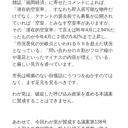
雑誌「福岡経済」に寄せたコメントによれば、
「潜在的空室率」、すなわち即入居可能な物件だ
けでなく、テナントの退去前でも募集が公開され
ていれば「空室」とみなす空室率がありますが、
その「潜在的空室率」で言えば昨年4月に2.94%だ
ったものが今年4月に２倍の5.82%まで上昇し、
「市況悪化の分岐点といわれる５％を超えた状況
となっている」「問い合わせの６割がフロア縮小
や退店といったマイナスの内容が増え」ている、
と厳しい見方を述べています。
市長は根拠のない自慢話にうつつをぬかすのでは
なく、まず足元を見るべきです。
わが党は、破綻した呼び込み政策を進める本議案
に賛成することはできません。
あわせて、今回わが党が賛成する議案第138号