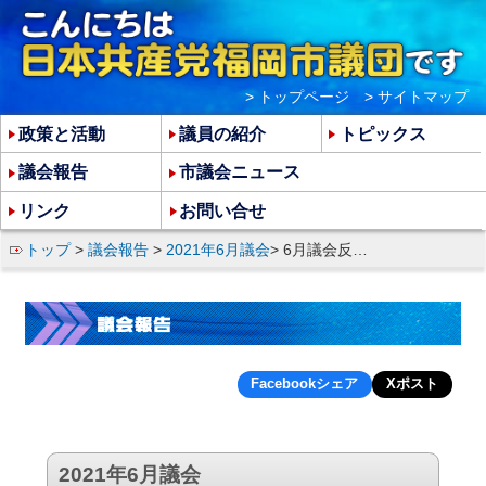
> トップページ
> サイトマップ
政策と活動
議員の紹介
トピックス
議会報告
市議会ニュース
リンク
お問い合せ
トップ
>
議会報告
>
2021年6月議会
> 6月議会反対討論
Facebookシェア
Xポスト
2021年6月議会