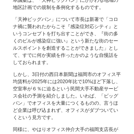
本議案は、「天神ビッグバン」にかかわる地域の
地区計画での規制を条例化するものです。
「天神ビッグバン」について市長は新著で「コロ
ナ禍に襲われたからこそ『感染症対応シティ』と
いうコンセプトを打ち出すことができ、『街の多
くのビルが感染症に強い』という新たな街のセー
ルスポイントを創造することができました」とし
て、すでに何か実績を作ったかのような自慢話を
しておられます。
しかし、3日付の西日本新聞は福岡市のオフィス平
均賃料が2025年には2020年比で10%ほど下落し、
空室率が６％に迫るという民間大手不動産サービ
ス会社の予測を紹介しました。いわば、「ビッグ
バン」でオフィスを大量につくるものの、言うほ
ど企業は呼び込まれず、オフィスがダブついてい
くという見方です。
同様に、やはりオフィス仲介大手の福岡支店長が