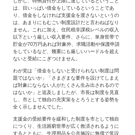
しかし、特例貸付が上限に達しているということ
は、目いっぱい借金をしているということであ
り、借金をしなければ支援金を渡さないというの
は、あまりにもむごい制度設計だと言わねばなり
ません。これに加え、住民税非課税レベルの収入
以下という厳しい収入要件、さらに、単身世帯で
貯金が70万円あれば対象外、求職活動や保護申請
をしているなど、幾重にも厳しいハードルを超え
ないと受給にこぎつけません。
わが党は「借金をしないと受けられない制度は問
題ではないか」「さまざまな要件を設けてしまえ
ば対象にならない人がたくさん生み出されるので
はないか」と追及しましたが、市長は制度を見直
し、市として独自の充実策をとろうとする姿勢を
全く示しませんでした。
支援金の受給要件を緩和した制度を市として独自
につくり、生活困窮世帯が広く救済されるように
するとともに、生理用品を公共施設に無償で常設