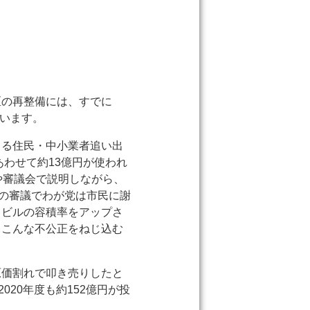
区の再整備には、すでに
ています。
よる住民・中小業者追い出
あわせて約13億円が使われ
や審議会で説明しながら、
会の審議でわが党は市民に謝
るビルの容積率をアップさ
、こんな不公正をねじ込む
原価割れで叩き売りしたと
20年度も約152億円が投