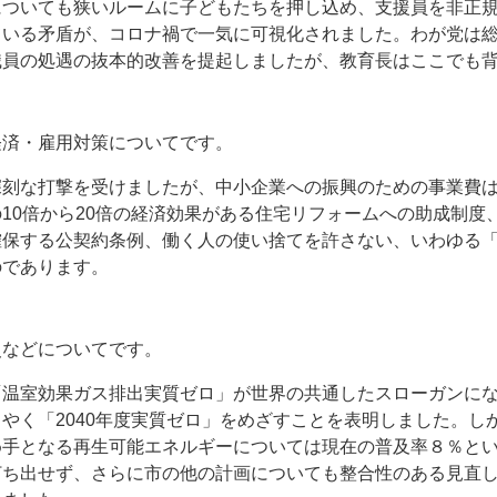
についても狭いルームに子どもたちを押し込め、支援員を非正
ている矛盾が、コロナ禍で一気に可視化されました。わが党は
職員の処遇の抜本的改善を提起しましたが、教育長はここでも
経済・雇用対策についてです。
深刻な打撃を受けましたが、中小企業への振興のための事業費
10倍から20倍の経済効果がある住宅リフォームへの助成制度
確保する公契約条例、働く人の使い捨てを許さない、いわゆる
のであります。
災などについてです。
「温室効果ガス排出実質ゼロ」が世界の共通したスローガンに
やく「2040年度実質ゼロ」をめざすことを表明しました。し
め手となる再生可能エネルギーについては現在の普及率８％と
打ち出せず、さらに市の他の計画についても整合性のある見直