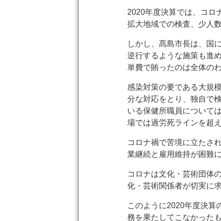
2020年度決算では、コ
拡大地域での検査、少人
しかし、髙島市長は、国に
逆行するような施策も進
単費で賄ったのは全体のわ
感染対策の要である大規
分な対応をとり、独自で
いる保健所職員について
場では過労死ラインを超
コロナ禍で苦境に立たさ
業継続と雇用維持が困難
コロナは文化・芸術団体
化・芸術関係者が切実に
このように2020年度決
務を果たしてこなかった