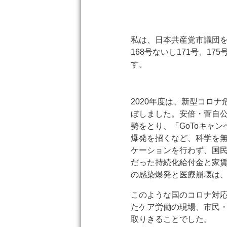
私は、日本共産党市議団を
168号ないし171号、17
す。
2020年度は、新型コロ
ぼしました。安倍・菅自公
勢をとり、「GoToキャ
爆発を招くなど、科学を
ケーションを行わず、国
だった持続化給付金と家
の感染爆発と医療崩壊は
このような国のコロナ対
たケア労働の現場、市民
取りきることでした。