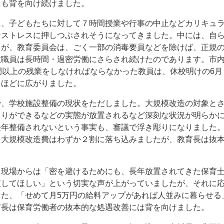
にも背を向け続けました。
に、子どもたちに対して７時間授業や行事の中止などカリキュ
なストレスに押しつぶされそうになってきました。中には、自
ろが、教育委員会は、ごく一部の消毒要員などを除けば、正規
教職員は長時間・過密労働にさらされ続けたのであります。市
間以上の残業をしなければならなかった教員は、休校明けの6月・
るほどに広がりました。
で、学校施設整備の現状をただしました。大規模改造の対象と
まりができるなどの実態が放置されるなど深刻な状況が明らか
長年整備されないという事実も、審議で浮き彫りになりました
も大規模改造費はわずか２割に落ち込みましたが、教育長は抜
。
、現場からは「密を避けるためにも、長年放置されてきた保育
直してほしい」という切実な声が上がっていましたが、それに
また、「せめて月5万円の給料アップがあれば人並みに暮らせる
市長は保育労働者の抜本的な処遇改善には背を向けました。