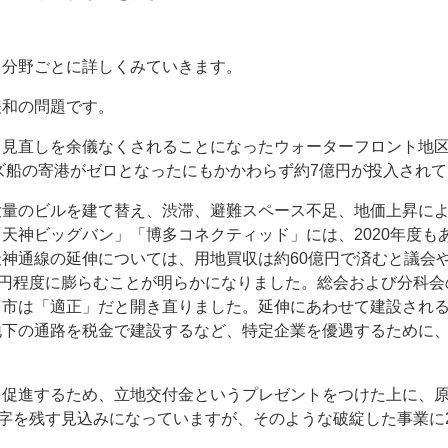
、分野ごとに詳しくみていきます。
緩和の問題です。
て見直しを余儀なくされることになったウォーターフロント地
ーズ船の寄港がゼロとなったにもかかわらず約7億円が投入され
大量のビルを建て替え、渋滞、避難スペース不足、地価上昇に
天神ビッグバン」「博多コネクティッド」には、2020年度も
神通線の延伸については、用地買収は約60億円で済むと議会
億円程度に膨らむことが明らかになりました。総会および分科
、市は「適正」だと開き直りました。延伸にあわせて建設され
地下の通路を税金で建設するなど、特定企業を優遇するために
を促進するため、立地交付金というプレゼントをつけた上に、
赤字を残す見込みになっていますが、そのような破綻した事業に20