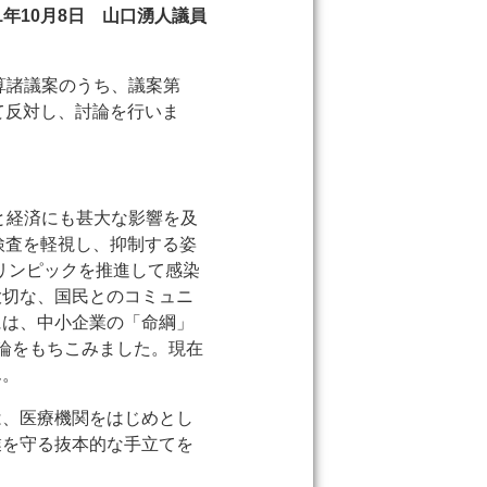
21年10月8日 山口湧人議員
算諸議案のうち、議案第
ついて反対し、討論を行いま
と経済にも甚大な影響を及
検査を軽視し、抑制する姿
リンピックを推進して感染
大切な、国民とのコミュニ
には、中小企業の「命綱」
論をもちこみました。現在
ん。
は、医療機関をはじめとし
業を守る抜本的な手立てを