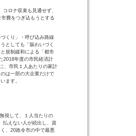
す。コロナ収束も見通せず、
な市費をつぎ込もうとする
いづくり」・呼び込み路線
ようとしても「賑わいづく
発と規制緩和による「都市
2018年度の市民経済計
のに、市民１人あたりの家計
たのは一部の大企業だけで
ています。
を無視して、１人当たりの
に、払えない人が続出し、資
く、20政令市の中で最悪