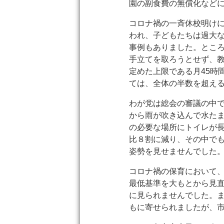
園の副食費の無償化など
コロナ禍の一斉休校明け
われ、子どもたちは過大
事例もありました。とこ
手立てを取ろうとせず、
定めた上限である月45時
ては、全体の半数を超え
わが党は総会の審議の中
から雨が吹き込んで水た
の必要な場所にトイレが
比８割に減り、その中で
姿勢を見せませんでした
コロナ禍の保育において
最低基準を大もとから見
に見られませんでした。
もに寄せられましたが、