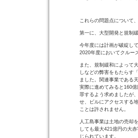
これらの問題点について
第一に、大型開発と規制
今年度には計画が破綻し
2020年度においてクル
また、規制緩和によって
しなどの弊害をもたらす「
ました。関連事業である天
実際に進めてみると160
罪するよう求めましたが
せ、ビルにアクセスする
ことは許されません。
人工島事業は土地の売却
しても最大421億円の大
じられています。