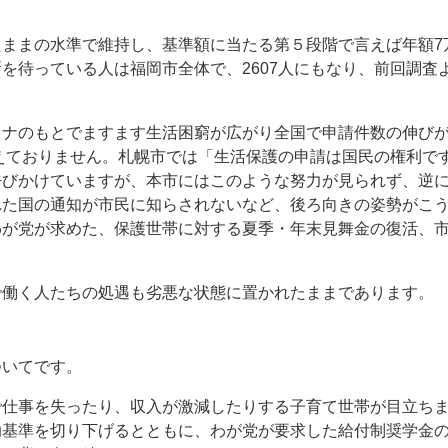
ままの水準で維持し、基準額に当たる第５段階で言えば年額7万
を待っている人は福岡市全体で、2607人にもなり、前回調査よ
ナのもとでますます生活困窮が広がり全国で申請件数の伸びが2
増えておりません。札幌市では「生活保護の申請は国民の権利で
呼びかけていますが、本市にはこのような努力が見られず、逆
れた国の通知が市民に知らされないなど、後ろ向きの姿勢がこ
わが党が求めた、保護世帯に対する夏季・年末見舞金の復活、
で働く人たちの処遇も劣悪な状態に置かれたままであります。
ついてです。
で仕事を失ったり、収入が激減したりする子育て世帯が目立ち
助基準を切り下げるとともに、わが党が要求した給付制奨学金