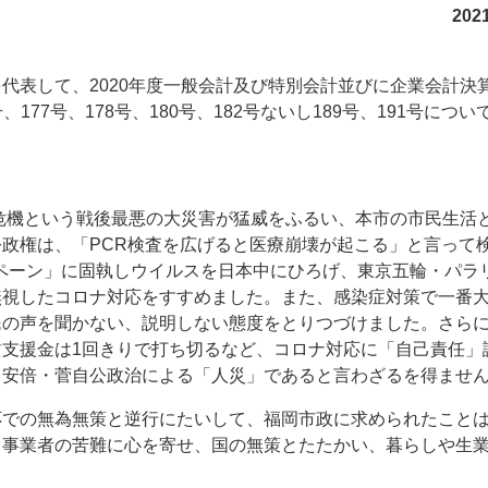
20
代表して、2020年度一般会計及び特別会計並びに企業会計決
5号、177号、178号、180号、182号ないし189号、191号に
ナ危機という戦後最悪の大災害が猛威をふるい、本市の市民生活
政権は、「PCR検査を広げると医療崩壊が起こる」と言って
ンペーン」に固執しウイルスを日本中にひろげ、東京五輪・パラ
無視したコロナ対応をすすめました。また、感染症対策で一番
民の声を聞かない、説明しない態度をとりつづけました。さら
賃支援金は1回きりで打ち切るなど、コロナ対応に「自己責任」
、安倍・菅自公政治による「人災」であると言わざるを得ませ
応での無為無策と逆行にたいして、福岡市政に求められたこと
・事業者の苦難に心を寄せ、国の無策とたたかい、暮らしや生