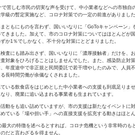
ロナで苦しむ市民の切実な声を受けて、中小業者などへの市独自
数学級の暫定実施など、コロナ対策での一定の前進がありまし
まともにものを言わず、国いいなりに「GoToキャンペーン」
めてきました。加えて、市のコロナ対策についてはほとんどが
ずか1％でしかなく、不十分な対策にとどまりました。
模検査にも踏み出さず、国いいなりに「濃厚接触者」だけを、
検査対象をひろげることはしませんでした。また、感染防止対
は、年度途中で非正規と民間委託で若干増やしたのみで、人員
える長時間労働が余儀なくされました。
れている飲食店をはじめとした中小業者への支援も到底足りま
になり、廃業に追い込まれる事業者も生まれています。
の活動をも追い詰めていますが、市の支援は新たなイベントに
求めている「場や担い手」への直接支援を拡充する動きはほと
算の最大の特徴を述べるとすれば、コロナ危機という非常時のも
ものだと言わざるを得ません。