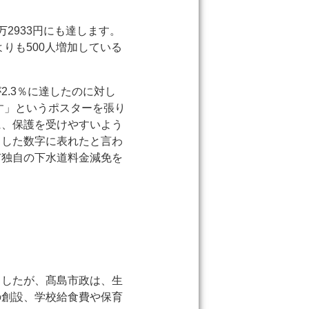
2933円にも達します。
りも500人増加している
.3％に達したのに対し
す」というポスターを張り
に、保護を受けやすいよう
うした数字に表れたと言わ
市独自の下水道料金減免を
ましたが、髙島市政は、生
の創設、学校給食費や保育