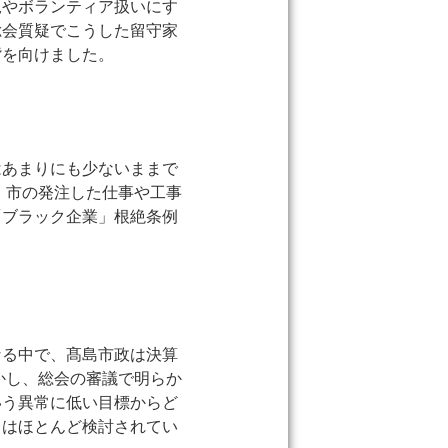
規やボランティア扱いにす
総会質疑でこうした留守家
背を向けました。
はあまりにも少ないままで
、市の発注した仕事や工事
「ブラック企業」根絶条例
なる中で、髙島市政は決算
かし、総会の審議で明らか
いう異常に低い目標からど
しはほとんど検討されてい