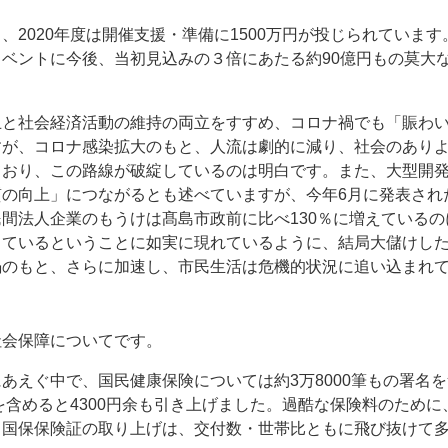
、2020年度は開催支援・準備に1500万円が投じられていま
ベントに今後、当初見込みの３倍にあたる約90億円もの莫大
。
止と社会経済活動の維持の両立をすすめ、コロナ禍でも「賑わ
すが、コロナ感染拡大のもと、人流は劇的に減り、社会のあり
ており、この路線が破綻しているのは明白です。また、大型開
の向上」につながるとも述べていますが、今年6月に発表された
間法人企業のもうけは髙島市政前に比べ130％に増えている
っているということに如実に現れているように、結局大儲けし
禍のもと、さらに加速し、市民生活は危機的状況に追い込まれ
社会保障についてです。
あえぐ中で、国民健康保険については約3万8000筆もの署名
分を含めると4300円余も引き上げました。過酷な保険料のため
国保保険証の取り上げは、交付数・世帯比ともに飛び抜けて多