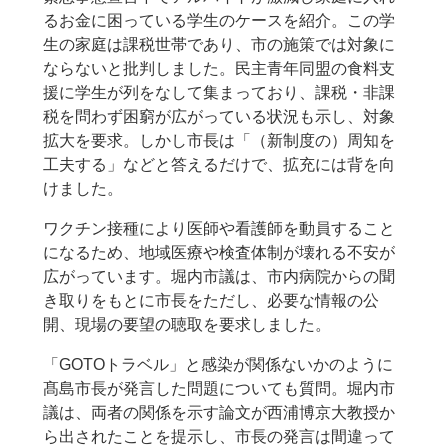
るお金に困っている学生のケースを紹介。この学
生の家庭は課税世帯であり、市の施策では対象に
ならないと批判しました。民主青年同盟の食料支
援に学生が列をなして集まっており、課税・非課
税を問わず困窮が広がっている状況も示し、対象
拡大を要求。しかし市長は「（新制度の）周知を
工夫する」などと答えるだけで、拡充には背を向
けました。
ワクチン接種により医師や看護師を動員すること
になるため、地域医療や検査体制が壊れる不安が
広がっています。堀内市議は、市内病院からの聞
き取りをもとに市長をただし、必要な情報の公
開、現場の要望の聴取を要求しました。
「GOTOトラベル」と感染が関係ないかのように
髙島市長が発言した問題についても質問。堀内市
議は、両者の関係を示す論文が西浦博京大教授か
ら出されたことを提示し、市長の発言は間違って