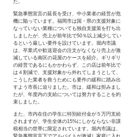
た。
緊急事態宣言の延長を受け、中小業者の経営が危
機に陥っています。福岡市は国・県の支援対象に
なっていない業種についても独自支援策を打ち出
しましたが、売上が前年比で50％以上減少してい
るという厳しい要件を設けています。堀内市議
は、卒業式や歓送迎会の注文がなくなり売上が激
減している南区の花屋のケースを紹介。ギリギリ
の経営であるにもかかわらず、この店は前年比で
は４割減で、支援対象から外れてしまうとして、
こうした業者を救うためにも要件の緩和に踏み出
すよう市長に迫りました。市は、緩和は拒みまし
たが、年度内の支給については努力することを約
束しました。
また、市内在住の学生に特別給付金が５万円支給
されますが、学生全体の15%にしかならない非課
税相当の世帯に限定されています。堀内市議は、
緊急事態宣言下でアルバイトが激減し家庭に入れ