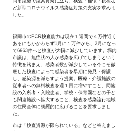
岡市議会で議案質疑に立ち、検査・補償・接種な
ど新型コロナウイルス感染症対策の充実を求めま
した。
福岡市のPCR検査能力は現在１週間で４万件近く
あるにもかかわらず1月に１万件から、2月になっ
て6963件へと検査が大幅に減少しています。堀内
市議は、無症状の人が感染を広げてしまうという
特徴を踏まえ、感染者数が減少している今こそ徹
底した検査によって感染者を早期に発見・保護
し、感染源を減らすよう提案。医療・介護施設の
従事者への無料検査を週１回に増やすこと、同施
設の入所者・入院患者、学校・保育園などの子ど
も関連施設へ拡大すること、検査を感染流行地域
の住民全体に網羅的に広げることを要求しまし
た。
市は「検査資源が限られている」などと答えまし