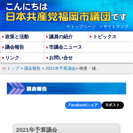
> トップページ
> サイトマップ
政策と活動
議員の紹介
トピックス
議会報告
市議会ニュース
リンク
お問い合せ
トップ
>
議会報告
>
2021年予算議会
> 検査・補償・接種などコロナ対策の充実を
Facebookシェア
Xポスト
2021年予算議会