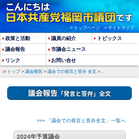
> トップページ
> サイトマップ
政策と活動
議員の紹介
トピックス
議会報告
市議会ニュース
リンク
お問い合せ
トップ
>
議会報告
>
議会での発言と答弁 全文
> 中山郁美市議の総会質疑 発言と答弁全文
議会報告
「発言と答弁」全文
>>> 「議会での発言と答弁全文」一覧へ
2024年予算議会