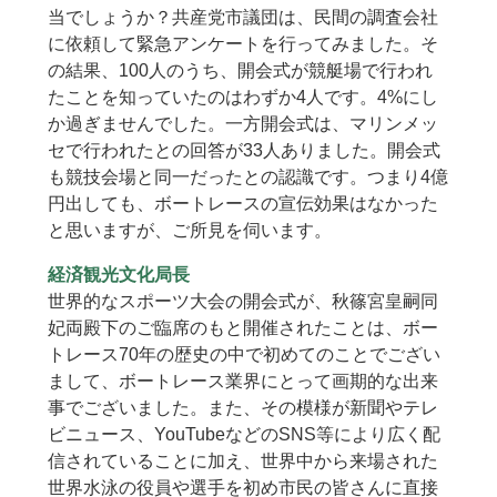
当でしょうか？共産党市議団は、民間の調査会社
に依頼して緊急アンケートを行ってみました。そ
の結果、100人のうち、開会式が競艇場で行われ
たことを知っていたのはわずか4人です。4%にし
か過ぎませんでした。一方開会式は、マリンメッ
セで行われたとの回答が33人ありました。開会式
も競技会場と同一だったとの認識です。つまり4億
円出しても、ボートレースの宣伝効果はなかった
と思いますが、ご所見を伺います。
経済観光文化局長
世界的なスポーツ大会の開会式が、秋篠宮皇嗣同
妃両殿下のご臨席のもと開催されたことは、ボー
トレース70年の歴史の中で初めてのことでござい
まして、ボートレース業界にとって画期的な出来
事でございました。また、その模様が新聞やテレ
ビニュース、YouTubeなどのSNS等により広く配
信されていることに加え、世界中から来場された
世界水泳の役員や選手を初め市民の皆さんに直接