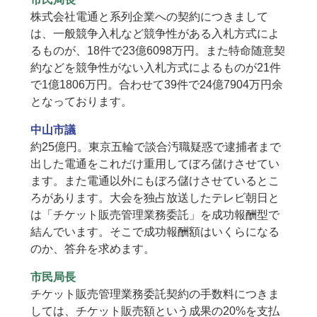
株式会社電通と系列企業への契約につきまして
は、一般競争入札など競争性がある入札方式によ
るものが、18件で23億6098万円。また特命随意契
約などを競争性がない入札方式によるものが21件
で1億1806万円。合わせて39件で24億7904万円余
となっております。
中山市議
約25億円。東京五輪で談合汚職疑惑で逮捕者まで
出した電通をこれだけ重用してぼろ儲けさせてい
ます。また電通以外にもぼろ儲けさせているとこ
ろがあります。大会を独占放送したテレビ朝日と
は「チケット販売管理業務委託」を成功報酬型で
結んでいます。そこで成功報酬額はいくらになる
のか、答弁を求めます。
市民局長
チケット販売管理業務委託契約の手数料につきま
しては、チケット販売額という成果の20%を支払