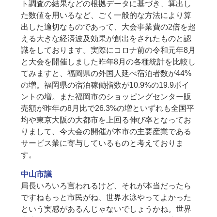
ト調査の結果などの根拠データに基づき、算出し
た数値を用いるなど、ごく一般的な方法により算
出した適切なものであって、大会事業費の2倍を超
える大きな経済波及効果が創出をされたものと認
識をしております。実際にコロナ前の令和元年8月
と大会を開催しました昨年8月の各種統計を比較し
てみますと、福岡県の外国人延べ宿泊者数が44%
の増。福岡県の宿泊稼働指数が10.9%の19.9ポイ
ントの増。また福岡市のショッピングセンター販
売額が昨年の8月比で26.3%の増といずれも全国平
均や東京大阪の大都市を上回る伸び率となってお
りまして、今大会の開催が本市の主要産業である
サービス業に寄与しているものと考えておりま
す。
中山市議
局長いろいろ言われるけど、それが本当だったら
ですねもっと市民がね、世界水泳やってよかった
という実感があるんじゃないでしょうかね。世界