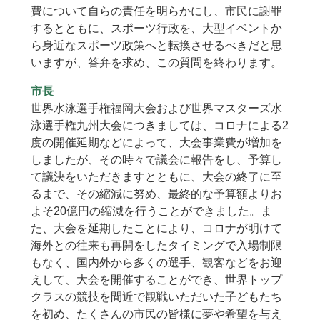
費について自らの責任を明らかにし、市民に謝罪
するとともに、スポーツ行政を、大型イベントか
ら身近なスポーツ政策へと転換させるべきだと思
いますが、答弁を求め、この質問を終わります。
市長
世界水泳選手権福岡大会および世界マスターズ水
泳選手権九州大会につきましては、コロナによる2
度の開催延期などによって、大会事業費が増加を
しましたが、その時々で議会に報告をし、予算し
て議決をいただきますとともに、大会の終了に至
るまで、その縮減に努め、最終的な予算額よりお
よそ20億円の縮減を行うことができました。ま
た、大会を延期したことにより、コロナが明けて
海外との往来も再開をしたタイミングで入場制限
もなく、国内外から多くの選手、観客などをお迎
えして、大会を開催することができ、世界トップ
クラスの競技を間近で観戦いただいた子どもたち
を初め、たくさんの市民の皆様に夢や希望を与え