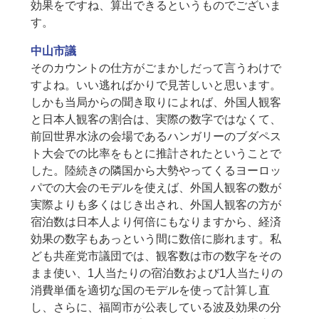
効果をですね、算出できるというものでございま
す。
中山市議
そのカウントの仕方がごまかしだって言うわけで
すよね。いい逃ればかりで見苦しいと思います。
しかも当局からの聞き取りによれば、外国人観客
と日本人観客の割合は、実際の数字ではなくて、
前回世界水泳の会場であるハンガリーのブダペス
ト大会での比率をもとに推計されたということで
した。陸続きの隣国から大勢やってくるヨーロッ
パでの大会のモデルを使えば、外国人観客の数が
実際よりも多くはじき出され、外国人観客の方が
宿泊数は日本人より何倍にもなりますから、経済
効果の数字もあっという間に数倍に膨れます。私
ども共産党市議団では、観客数は市の数字をその
まま使い、1人当たりの宿泊数および1人当たりの
消費単価を適切な国のモデルを使って計算し直
し、さらに、福岡市が公表している波及効果の分