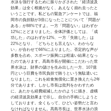
水泳を強行するために振りかざされた「経済波及
効果」は全く根拠がなく、あえなく崩れ去ったと
いうことです。私どもの緊急アンケートでは、福
岡市の負担額が3倍になったことについて「問題が
ある」が88%ですよ。一方「問題ない」はわずか
12%にとどまりました。全体評価としては、「成
功した」のはわずか12%、一方「失敗した」は
22%となり、「どちらとも言えない、わからな
い」が合わせて66%に上りました。否定的な声が
多数を占め、スポーツ振興には程遠い結果となっ
たのであります。髙島市長が開催にこだわった世
界水泳は、財界の儲けを生み出した一方、107億
円という巨費を市民負担で賄うという無駄遣いに
なりました。これを給食無償化に置き換えたら2年
分であります。しかし市長は批判をかわすため
に、あたかも経費縮減したかのように描き、虚構
の経済波及効果まで示し、自分の手柄にしようと
しております。全くもって、ひどい姿勢だと言わ
なければなりません。髙島市長は、世界水泳の浪