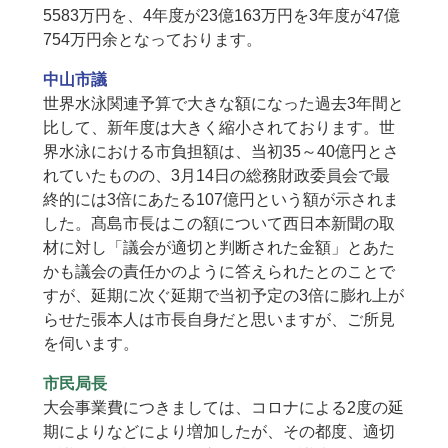
5583万円を、4年度が23億163万円を3年度が47億
754万円余となっております。
中山市議
世界水泳関連予算で大きな額になった過去3年間と
比して、新年度は大きく縮小されております。世
界水泳における市負担額は、当初35～40億円とさ
れていたものの、3月14日の総務財政委員会で最
終的には3倍にあたる107億円という額が示されま
した。髙島市長はこの額について西日本新聞の取
材に対し「議会が適切と判断された金額」とあた
かも議会の責任かのように答えられたとのことで
すが、延期に次ぐ延期で当初予定の3倍に膨れ上が
らせた張本人は市長自身だと思いますが、ご所見
を伺います。
市民局長
大会事業費につきましては、コロナによる2度の延
期によりなどにより増加したが、その都度、適切