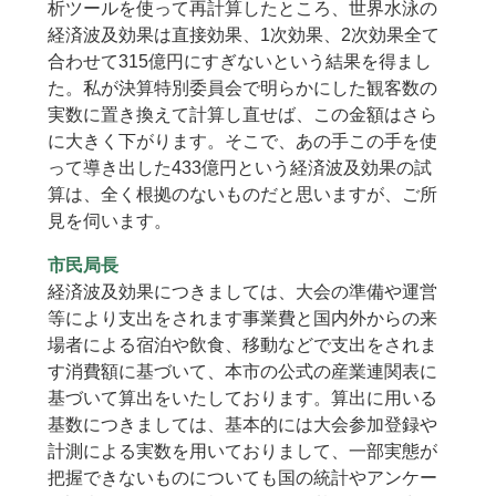
析ツールを使って再計算したところ、世界水泳の
経済波及効果は直接効果、1次効果、2次効果全て
合わせて315億円にすぎないという結果を得まし
た。私が決算特別委員会で明らかにした観客数の
実数に置き換えて計算し直せば、この金額はさら
に大きく下がります。そこで、あの手この手を使
って導き出した433億円という経済波及効果の試
算は、全く根拠のないものだと思いますが、ご所
見を伺います。
市民局長
経済波及効果につきましては、大会の準備や運営
等により支出をされます事業費と国内外からの来
場者による宿泊や飲食、移動などで支出をされま
す消費額に基づいて、本市の公式の産業連関表に
基づいて算出をいたしております。算出に用いる
基数につきましては、基本的には大会参加登録や
計測による実数を用いておりまして、一部実態が
把握できないものについても国の統計やアンケー