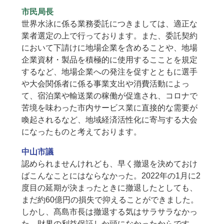
市民局長
世界水泳に係る業務委託につきましては、適正な
業者選定の上で行っております。また、委託契約
において下請けに地場企業を含めることや、地場
企業資材・製品を積極的に使用するこことを規定
するなど、地場企業への発注を促すとともに選手
や大会関係者に係る事業支出や消費活動によっ
て、宿泊業や輸送業の稼働が促進され、コロナで
苦境を味わった市内サービス業に直接的な需要が
喚起されるなど、地域経済活性化に寄与する大会
になったものと考えております。
中山市議
認められませんけれども、早く撤退を決めておけ
ばこんなことにはならなかった。2022年の1月に2
度目の延期が決まったときに撤退したとしても、
まだ約60億円の損失で抑えることができました。
しかし、髙島市長は撤退する気はサラサラなかっ
た。財界の利益保証しか頭になかったからです。