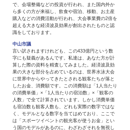
で、会場整備などの投資が行われ、また国内外か
ら多くの方が来福し、飲食や宿泊、移動、お土産
購入などの消費活動が行われ、大会事業費の2倍を
超える大きな経済波及効果が創出されたものと認
識をしております。
中山市議
言い訳されますけれども、この433億円という数
字にも疑義があるんです。私達は、あなた方が計
算した際の資料を精査してみました。経済波及効
果の大きな部分を占めているのは、世界水泳大会
に世界中からやってきたとされる観客たちが落と
したお金、消費額です。この消費額は「1人当たり
の消費単価」×「1人当たりの宿泊数」×「観客の
人数」で全て計算されています。しかし消費単価
も宿泊数も観客人数も、どれも実際の数字ではな
く、モデルとなる数字を当てはめており、ここで
は「スポーツイベントの観光客が使うお金」とい
う国のモデルがあるのに、わざわざそれを無視し