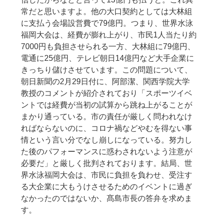
常だと思いますよ。他の大口契約としては大林組
に支払う会場設営費で79億円。つまり、世界水泳
福岡大会は、経費が膨れ上がり、市民1人当たり約
7000円も負担させられる一方、大林組に79億円、
電通に25億円、テレビ朝日14億円など大手企業に
きっちり儲けさせています。この問題について、
朝日新聞の2月29日付に、阿部潔、関西学院大学
教授のコメントが紹介されており「スポーツイベ
ントでは経費が当初の試算から跳ね上がることが
まかり通っている。市の責任が厳しく問われなけ
ればならないのに、コロナ禍などやむを得ない事
情という言い分でなし崩しになっている。努力し
た後のパフォーマンスに惑わされないよう注意が
必要だ」と厳しく批判されております。結局、世
界水泳福岡大会は、市民に負担を負わせ、受注す
る大企業に大もうけさせるためのイベントに過ぎ
なかったのではないか、髙島市長の答弁を求めま
す。