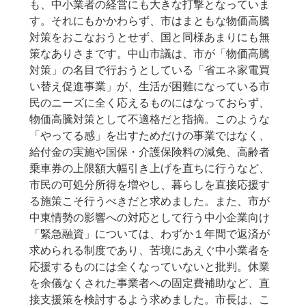
も、中小業者の経営にも大きな打撃となっていま
す。それにもかかわらず、市はまともな物価高騰
対策をおこなおうとせず、国と同様あまりにも無
策なありさまです。中山市議は、市が「物価高騰
対策」の名目で行おうとしている「省エネ家電買
い替え促進事業」が、生活が困難になっている市
民のニーズに全く応えるものにはなっておらず、
物価高騰対策として不適格だと指摘。このような
「やってる感」を出すためだけの事業ではなく、
給付金の実施や国保・介護保険料の減免、高齢者
乗車券の上限額大幅引き上げを直ちに行うなど、
市民の可処分所得を増やし、暮らしを直接応援す
る施策こそ行うべきだと求めました。また、市が
中東情勢の影響への対応として行う中小企業向け
「緊急融資」については、わずか１年間で返済が
求められる制度であり、苦境にあえぐ中小業者を
応援するものには全くなっていないと批判。休業
を余儀なくされた事業者への固定費補助など、直
接支援策を検討するよう求めました。市長は、こ