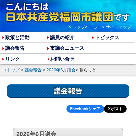
> トップページ
> サイトマップ
政策と活動
議員の紹介
トピックス
議会報告
市議会ニュース
リンク
お問い合せ
トップ
>
議会報告
>
2026年6月議会
> 暮らしと中小業者守る施策求め、博物館リニューアル計画と「モラル・マナー条例」についてただす
議会報告
Facebookシェア
Xポスト
2026年6月議会