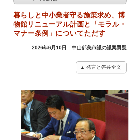
暮らしと中小業者守る施策求め、
博
物館リニューアル計画と「モラル・
マナー条例」についてただす
2026年6月10日 中山郁美市議の議案質疑
発言と答弁全文