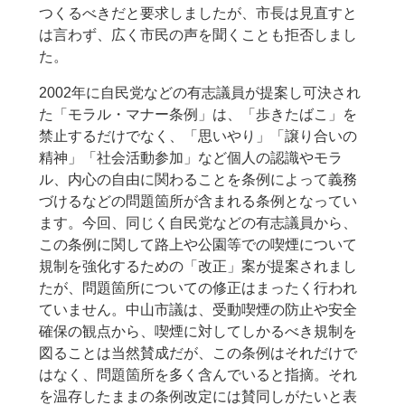
つくるべきだと要求しましたが、市長は見直すと
は言わず、広く市民の声を聞くことも拒否しまし
た。
2002年に自民党などの有志議員が提案し可決され
た「モラル・マナー条例」は、「歩きたばこ」を
禁止するだけでなく、「思いやり」「譲り合いの
精神」「社会活動参加」など個人の認識やモラ
ル、内心の自由に関わることを条例によって義務
づけるなどの問題箇所が含まれる条例となってい
ます。今回、同じく自民党などの有志議員から、
この条例に関して路上や公園等での喫煙について
規制を強化するための「改正」案が提案されまし
たが、問題箇所についての修正はまったく行われ
ていません。中山市議は、受動喫煙の防止や安全
確保の観点から、喫煙に対してしかるべき規制を
図ることは当然賛成だが、この条例はそれだけで
はなく、問題箇所を多く含んでいると指摘。それ
を温存したままの条例改定には賛同しがたいと表