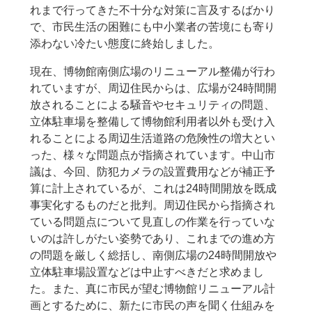
れまで行ってきた不十分な対策に言及するばかり
で、市民生活の困難にも中小業者の苦境にも寄り
添わない冷たい態度に終始しました。
現在、博物館南側広場のリニューアル整備が行わ
れていますが、周辺住民からは、広場が24時間開
放されることによる騒音やセキュリティの問題、
立体駐車場を整備して博物館利用者以外も受け入
れることによる周辺生活道路の危険性の増大とい
った、様々な問題点が指摘されています。中山市
議は、今回、防犯カメラの設置費用などが補正予
算に計上されているが、これは24時間開放を既成
事実化するものだと批判。周辺住民から指摘され
ている問題点について見直しの作業を行っていな
いのは許しがたい姿勢であり、これまでの進め方
の問題を厳しく総括し、南側広場の24時間開放や
立体駐車場設置などは中止すべきだと求めまし
た。また、真に市民が望む博物館リニューアル計
画とするために、新たに市民の声を聞く仕組みを