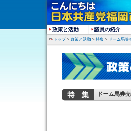
政策と活動
議員の紹介
トップ
>
政策と活動
>
特集
>
ドーム馬券
ドーム馬券売