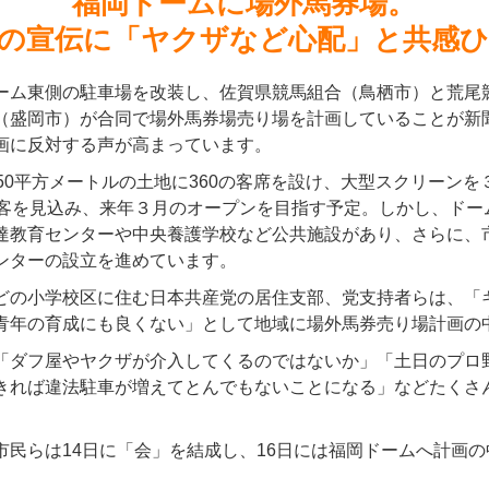
福岡ドームに場外馬券場。
の宣伝に「ヤクザなど心配」と共感
ーム東側の駐車場を改装し、佐賀県競馬組合（鳥栖市）と荒尾
（盛岡市）が合同で場外馬券場売り場を計画していることが新
画に反対する声が高まっています。
50平方メートルの土地に360の客席を設け、大型スクリーンを
集客を見込み、来年３月のオープンを目指す予定。しかし、ドー
達教育センターや中央養護学校など公共施設があり、さらに、
ンターの設立を進めています。
どの小学校区に住む日本共産党の居住支部、党支持者らは、「
青年の育成にも良くない」として地域に場外馬券売り場計画の
「ダフ屋やヤクザが介入してくるのではないか」「土日のプロ
きれば違法駐車が増えてとんでもないことになる」などたくさ
市民らは14日に「会」を結成し、16日には福岡ドームへ計画