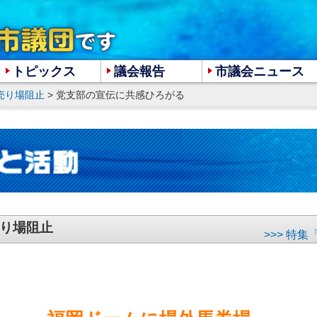
トピックス
議会報告
市議会ニュース
売り場阻止
> 党支部の宣伝に共感ひろがる
大
中
小
り場阻止
>>> 特