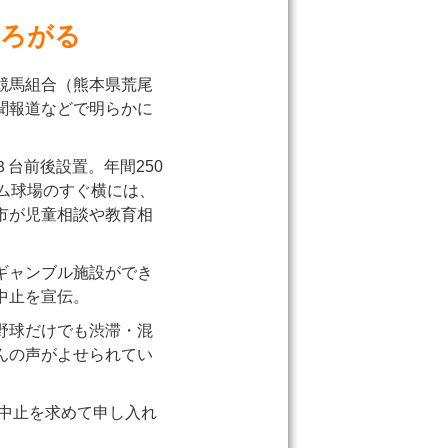
ひろがる
競馬組合（熊本県荒尾
聞報道などで明らかに
３台前後設置。年間250
ム球場のすぐ横には、
市が児童相談や教育相
ギャンブル施設ができ
中止を宣伝。
野球だけでも渋滞・混
んの声がよせられてい
の中止を求めて申し入れ