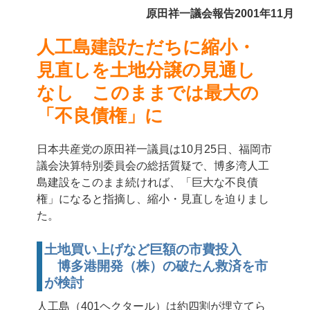
原田祥一議会報告2001年11月
人工島建設ただちに縮小・
見直しを
土地分譲の見通し
なし このままでは最大の
「不良債権」に
日本共産党の原田祥一議員は10月25日、福岡市
議会決算特別委員会の総括質疑で、博多湾人工
島建設をこのまま続ければ、「巨大な不良債
権」になると指摘し、縮小・見直しを迫りまし
た。
土地買い上げなど巨額の市費投入
博多港開発（株）の破たん救済を市
が検討
人工島（401ヘクタール）は約四割が埋立てら