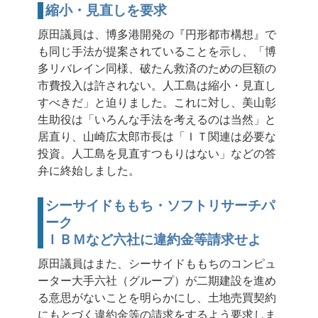
縮小・見直しを要求
原田議員は、博多港開発の『円形都市構想』で
も同じ手法が提案されていることを示し、「博
多リバレイン同様、破たん救済のための巨額の
市費投入は許されない。人工島は縮小・見直し
すべきだ」と迫りました。これに対し、美山彰
生助役は「いろんな手法を考えるのは当然」と
居直り、山崎広太郎市長は「ＩＴ関連は必要な
投資。人工島を見直すつもりはない」などの答
弁に終始しました。
シーサイドももち・ソフトリサーチパ
ーク
ＩＢＭなど六社に違約金等請求せよ
原田議員はまた、シーサイドももちのコンピュ
ーター大手六社（グループ）が二期建設を進め
る意思がないことを明らかにし、土地売買契約
にもとづく違約金等の請求をするよう要求しま