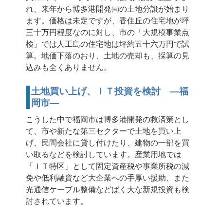
れ、来年から博多港開発㈱の土地分譲が始まり
ます。価格は未定ですが、香住丘の住宅地が坪
三十万円程度なのに対し、市の「大規模事業点
検」では人工島の住宅地は坪約五十六万円で試
算。地価下落のおり、土地の売却も、採算の見
込みも全くありません。
土地買い上げ、ＩＴ投資を検討 —福
岡市—
こうした中で福岡市は博多港開発の救済策とし
て、市や新たな第三セクターで土地を買い上
げ、民間会社に貸し付けたり、建物の一部を買
い取るなどを検討しています。産業用地では
「ＩＴ特区」として固定資産税や事業所税の減
免や低利融資など大企業への手厚い援助、また
光通信ケーブル整備などばく大な新規投資も検
討されています。