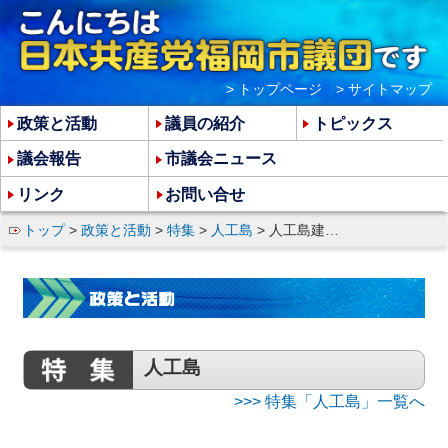
> トップページ
> サイトマップ
政策と活動
議員の紹介
トピックス
議会報告
市議会ニュース
リンク
お問い合せ
トップ
>
政策と活動
>
特集
>
人工島
> 人工島建設ただちに縮小・見直しを
人工島
>>> 特集「人工島」一覧へ