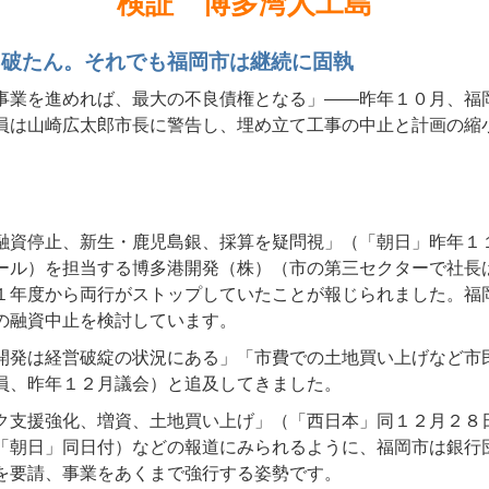
検証 博多湾人工島
も破たん。それでも福岡市は継続に固執
事業を進めれば、最大の不良債権となる」——昨年１０月、福
員は山崎広太郎市長に警告し、埋め立て工事の中止と計画の縮
融資停止、新生・鹿児島銀、採算を疑問視」（「朝日」昨年１
ール）を担当する博多港開発（株）（市の第三セクターで社長
１年度から両行がストップしていたことが報じられました。福
の融資中止を検討しています。
開発は経営破綻の状況にある」「市費での土地買い上げなど市
員、昨年１２月議会）と追及してきました。
ク支援強化、増資、土地買い上げ」（「西日本」同１２月２８
「朝日」同日付）などの報道にみられるように、福岡市は銀行
を要請、事業をあくまで強行する姿勢です。