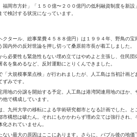
 福岡市方針」「１５０億〜２００億円の低利融資制度を新設
まで検討する状況になっています。
ヘクタール、総事業費４５８８億円）は１９９４年、野鳥の宝
う国内外の反対世論を押し切って桑原前市長が着工しました。
から必要性も緊急性もない埋め立てはやめよと主張し、住民団
署名を集めるなど、反対運動にとりくんできました。
で「大規模事業点検」が行われましたが、人工島は当初計画ど
てずみです。
宅用地の分譲を開始する予定。人工島は港湾関連用地のほか、
の他で構成しています。
は、九州大学の移転による学術研究都市となる計画でした。と
都市構想は破たん。それにもかかわらず埋め立ては強行され、
体化されていません。
たない最大の原因はここにあります。さらに、バブル後の地価