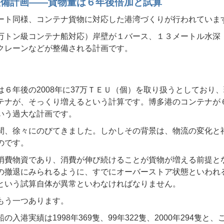
整備計画——貨物量は６年後倍加と試算
ート同様、コンテナ貨物に対応した港湾づくりが行われていま
万トン級コンテナ船対応）岸壁が１バース、１３メートル水深
クレーンなどが整備される計画です。
は６年後の2008年に37万ＴＥＵ（個）を取り扱うとしており
テナが、そっくり増えるという計算です。博多港のコンテナが６
いう過大な計画です。
間、徐々にのびてきました。しかしその背景は、物流の変化と
のです。
消費物資であり、消費が伸び続けることが貨物が増える前提と
の撤退にみられるように、すでにオーバーストア状態といわれ
という試算自体が異常といわなければなりません。
もう一つあります。
入港実績は1998年369隻、99年322隻、2000年294隻