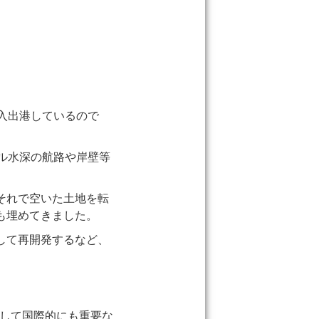
入出港しているので
ル水深の航路や岸壁等
それで空いた土地を転
も埋めてきました。
して再開発するなど、
として国際的にも重要な