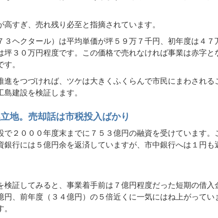
。
が高すぎ、売れ残り必至と指摘されています。
７３ヘクタール）は平均単価が坪５９万７千円、初年度は４７
は坪３０万円程度です。この価格で売れなければ事業は赤字と
です。
推進をつづければ、ツケは大きくふくらんで市民にまわされる
工島建設を検証します。
埋立地。売却話は市税投入ばかり
設で２０００年度末までに７５３億円の融資を受けています。
資銀行には５億円余を返済していますが、市中銀行へは１円も
を検証してみると、事業着手前は７億円程度だった短期の借入
億円、前年度（３４億円）の５倍近くに一気にはね上がってい
す。