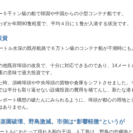
〜５千トン級の船で韓国や中国からの小型コンテナ船です。
わずか年間90隻程度で、平均４日に１隻が入港する状況です。
投資
メートル水深の既存航路で６万トン級のコンテナ船が干潮時にも
の他既存埠頭の改良で、十分に対応できるのであり、14メート
重の意味で過大投資です。
た時、須崎埠頭や中央埠頭の貨物や倉庫をシフトさせました。
では半分も取り返せない設備投資の費用を補てんし、新たな港
レポート構想の破たんにみられるように、埠頭が都心の用地と
はありません。
—楽園破壊、野鳥激減。市側は“影響軽微”というが
00メートルにわたって現れる和白干潟。人工島は、野鳥の中継地