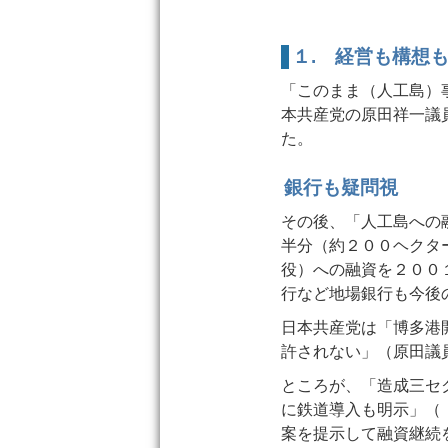
１. 経営も構想
「このまま（人工島）
本共産党の原田祥一議
た。
銀行も疑問視
その後、「人工島への
半分（約２００ヘクタ
役）への融資を２００
行など地場銀行も今後
日本共産党は「博多港
許されない」（原田議
ところが、「造成三セ
に鉄道導入も明示」（
案を提示して融資継続