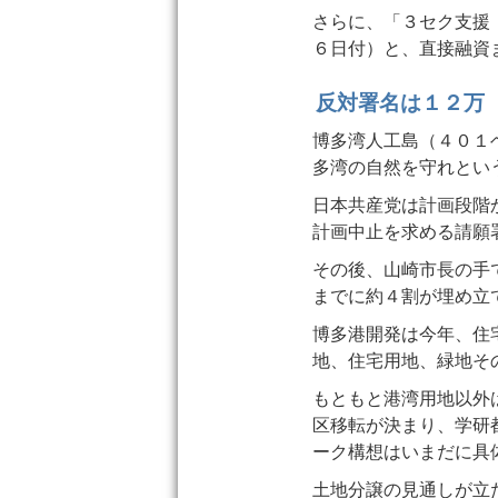
さらに、「３セク支援
６日付）と、直接融資
反対署名は１２万
博多湾人工島（４０１
多湾の自然を守れとい
日本共産党は計画段階
計画中止を求める請願
その後、山崎市長の手
までに約４割が埋め立
博多港開発は今年、住
地、住宅用地、緑地そ
もともと港湾用地以外
区移転が決まり、学研
ーク構想はいまだに具
土地分譲の見通しが立