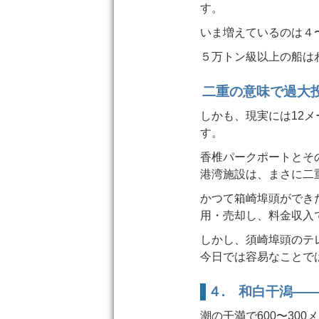
す。
いま増えているのは４
５万トン級以上の船は
二重の意味で過大
しかも、現実には12
す。
香椎パークポートとそ
港湾施設は、まさに二
かつて箱崎埠頭ができ
用・売却し、料金収入
しかし、須崎埠頭のテ
今日では容易なことで
４. 和白干潟—
潮の干満で600〜3