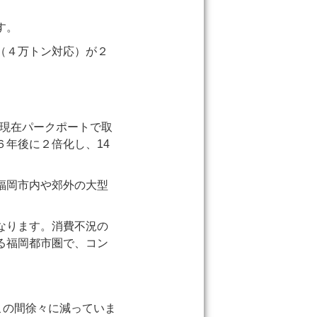
す。
（４万トン対応）が２
、現在パークポートで取
年後に２倍化し、14
福岡市内や郊外の大型
なります。消費不況の
る福岡都市圏で、コン
と、この間徐々に減っていま