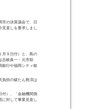
岡市の決算議会で、日
小見直しを要求しまし
１月９日付）と、島の
は志岐眞一・元市助
岡銀行や福岡シティ銀
民負担の破たん救済は
日付）、「金融機関側
団に対して事業見直し