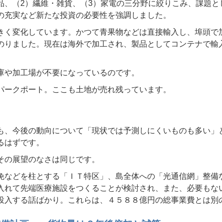
品、（2）繊維・雑貨、（3）家電の三分野に絞りこみ、課題と
の充実など新たな投資の必要性を強調しました。
きく変化しています。かつて青果物などは直接輸入し、埠頭で
のりました。現在は海外で加工され、製品としてコンテナで輸
庫や加工場が不要になっているのです。
パークポート。ここも土地が売れ残っています。
も、今後の動向について「現状では予測しにくいものも多い」
るはずです。
その展望のなさは同じです。
免などを柱とする「ＩＴ特区」、島全体への「光通信網」整備
入れて先端医療施設をつくることが検討され、また、必要もな
投入する話ばかり。これらは、４５８８億円の総事業費とは別