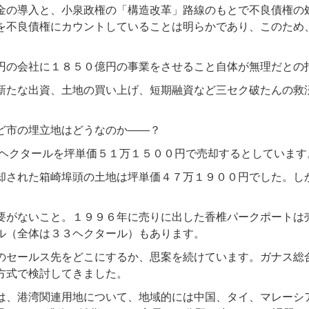
金の導入と、小泉政権の「構造改革」路線のもとで不良債権の
を不良債権にカウントしていることは明らかであり、このため
円の会社に１８５０億円の事業をさせること自体が無理だとの
新たな出資、土地の買い上げ、短期融資など三セク破たんの救
ど市の埋立地はどうなのか——？
７ヘクタールを坪単価５１万１５００円で売却するとしています
却された箱崎埠頭の土地は坪単価４７万１９００円でした。し
要がないこと。１９９６年に売りに出した香椎パークポートは
ル（全体は３３ヘクタール）もあります。
のセールス先をどこにするか、思案を続けています。ガナス総
方式で検討してきました。
は、港湾関連用地について、地域的には中国、タイ、マレーシ