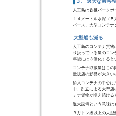
３. 過大な港湾
人工島は香椎パークポ
１４メートル水深（５
バース、大型コンテナ
大型船も減る
人工島のコンテナ貨物
り扱っている量のコン
年後には３倍化すると
コンテナ取扱量はこの
量販店の影響が大きい
輸入コンテナの中心は
中、乱立による大型店
テナ貨物が増え続ける
過大設備という意味は
３万トン級以上の大型船の