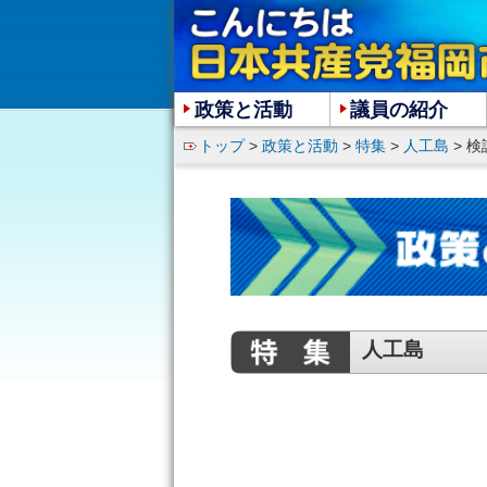
政策と活動
議員の紹介
トップ
>
政策と活動
>
特集
>
人工島
> 
人工島