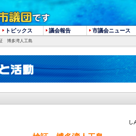
トピックス
議会報告
市議会ニュース
検証 博多湾人工島
大
中
小
しん