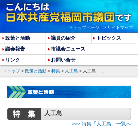
> トップページ
> サイトマップ
政策と活動
議員の紹介
トピックス
議会報告
市議会ニュース
リンク
お問い合せ
トップ
>
政策と活動
>
特集
>
人工島
> 人工島 巨額の税金投入の「検討」は許されない
人工島
>>> 特集「人工島」一覧へ