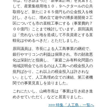
市は、行き詰まった「新事業計画」を見直すと
して、産業集積用地１０．９ヘクタールの公共
取得など、新たに２６５億円もの公金投入を検
討し、さらに、埋め立て途中の博多港開発２工
区についても市の直轄工事にする（事業費約７
００億円）ことまで検討しています。原田議員
は「売れない土地を造成して不良資産とする直
轄化はやめるべきだ」とただしました。
原田議員は、市長による人工島事業の継続で、
銀行やマリコンの利益は保障され、市の財政悪
化は深刻だと指摘し、「家庭ごみ有料化問題の
地域説明会でも出るのは人工島への税金投入の
批判ばかり。これ以上の税金投入は許されな
い」として、人工島埋め立ての凍結、第三者機
関での事業見直しを迫りました。
これにたいし、山崎市長は「事業は引き続き進
めさせていただく」などと居直りました。
>>> 特集「人工島」一覧へ