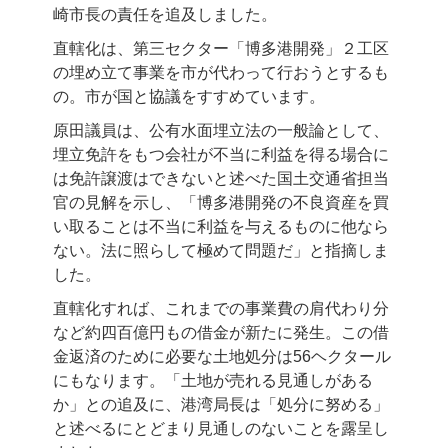
崎市長の責任を追及しました。
直轄化は、第三セクター「博多港開発」２工区
の埋め立て事業を市が代わって行おうとするも
の。市が国と協議をすすめています。
原田議員は、公有水面埋立法の一般論として、
埋立免許をもつ会社が不当に利益を得る場合に
は免許譲渡はできないと述べた国土交通省担当
官の見解を示し、「博多港開発の不良資産を買
い取ることは不当に利益を与えるものに他なら
ない。法に照らして極めて問題だ」と指摘しま
した。
直轄化すれば、これまでの事業費の肩代わり分
など約四百億円もの借金が新たに発生。この借
金返済のために必要な土地処分は56ヘクタール
にもなります。「土地が売れる見通しがある
か」との追及に、港湾局長は「処分に努める」
と述べるにとどまり見通しのないことを露呈し