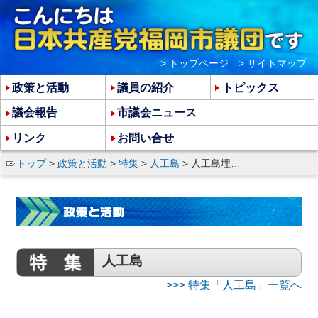
> トップページ
> サイトマップ
政策と活動
議員の紹介
トピックス
議会報告
市議会ニュース
リンク
お問い合せ
トップ
>
政策と活動
>
特集
>
人工島
> 人工島埋め立て肩代わりで市の借金400億円増える
人工島
>>> 特集「人工島」一覧へ