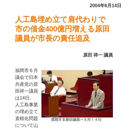
2004年6月14日
人工島埋め立て肩代わりで
市の借金400億円増える
原田
議員が市長の責任追及
原田 祥一 議員
福岡市６月
議会で日本
共産党の原
田祥一議員
は14日、
人工島事業
の埋め立て
直轄化問題
について山