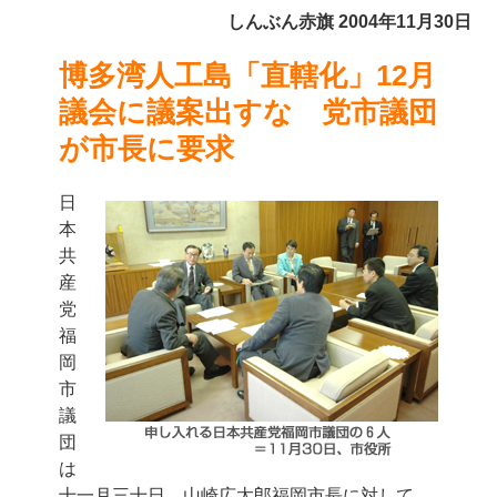
しんぶん赤旗 2004年11月30日
博多湾人工島「直轄化」
12月
議会に議案出すな 党市議団
が市長に要求
日
本
共
産
党
福
岡
市
議
団
は
十一月三十日、山崎広太郎福岡市長に対して、