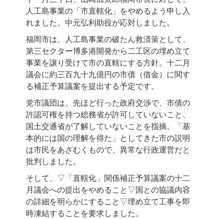
人工島事業の「市直轄化」をやめるよう申し入
れました。中元弘利助役が応対しました。
福岡市は、人工島事業の破たん救済策として、
第三セクター博多港開発から二工区の埋め立て
事業を譲り受けて市の直轄にする方針。十二月
議会に約三百九十九億円の市債（借金）に関す
る補正予算議案を提出する予定です。
党市議団は、先ほど行った政府交渉で、市債の
許認可権を持つ総務省が許可していないこと、
国土交通省が了解していないことを指摘。「基
本的には国の理解を得た」としてきた市の説明
は市民をあざむくもので、異常な行政運営だと
批判しました。
そして、▽「直轄化」関係補正予算議案の十二
月議会への提出をやめること▽国との協議内容
の詳細を明らかにすること▽埋め立て工事を即
時凍結することを要求しました。