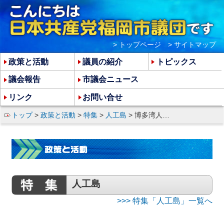
> トップページ
> サイトマップ
政策と活動
議員の紹介
トピックス
議会報告
市議会ニュース
リンク
お問い合せ
トップ
>
政策と活動
>
特集
>
人工島
> 博多湾人工島「直轄化」12月議会に議案出すな
人工島
>>> 特集「人工島」一覧へ