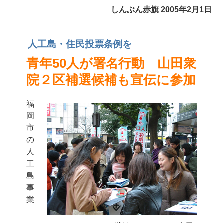
しんぶん赤旗 2005年2月1日
人工島・住民投票条例を
青年50人が署名行動 山田衆
院２区補選候補も宣伝に参加
福
岡
市
の
人
工
島
事
業