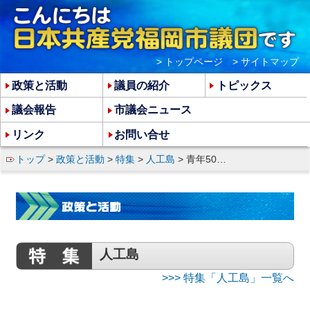
> トップページ
> サイトマップ
政策と活動
議員の紹介
トピックス
議会報告
市議会ニュース
リンク
お問い合せ
トップ
>
政策と活動
>
特集
>
人工島
> 青年50人が署名行動 山田衆院２区補選候補も宣伝に参加
人工島
>>> 特集「人工島」一覧へ