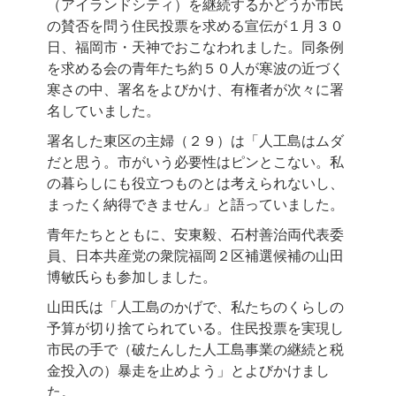
（アイランドシティ）を継続するかどうか市民
の賛否を問う住民投票を求める宣伝が１月３０
日、福岡市・天神でおこなわれました。同条例
を求める会の青年たち約５０人が寒波の近づく
寒さの中、署名をよびかけ、有権者が次々に署
名していました。
署名した東区の主婦（２９）は「人工島はムダ
だと思う。市がいう必要性はピンとこない。私
の暮らしにも役立つものとは考えられないし、
まったく納得できません」と語っていました。
青年たちとともに、安東毅、石村善治両代表委
員、日本共産党の衆院福岡２区補選候補の山田
博敏氏らも参加しました。
山田氏は「人工島のかげで、私たちのくらしの
予算が切り捨てられている。住民投票を実現し
市民の手で（破たんした人工島事業の継続と税
金投入の）暴走を止めよう」とよびかけまし
た。