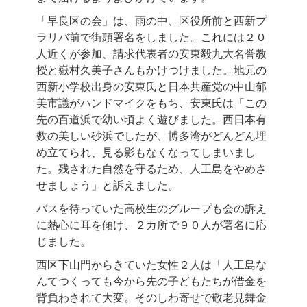
「早良区の会」は、雨の中、区役所前と西新プ
ラリバ前で街頭署名をしました。これには２０
人近くが参加、請求代表者の安東毅九大名誉教
授と嶽村久美子さんもかけつけました。地元の
西新小学校出身の安東氏と日本共産党の中山郁
美市議がハンドマイクをもち、安東氏は「この
先の百道浜で幼い頃よく遊びました。西日本有
数の美しい砂浜でしたが、博多湾がどんどん埋
め立てられ、見る影もなくなってしまいまし
た。残された自然を守るため、人工島をやめさ
せましょう」と訴えました。
バスを待っていた高校生のグループも会の訴え
に熱心に耳を傾け、２カ所で９０人が署名に応
じました。
西区下山門からきていた女性２人は「人工島な
んてつくっても今から先の子どもたちが借金を
背負わされて大変。そのしわ寄せで敬老見舞金