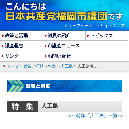
> トップページ
> サイトマップ
政策と活動
議員の紹介
トピックス
議会報告
市議会ニュース
リンク
お問い合せ
トップ
>
政策と活動
>
特集
>
人工島
> 人工島署名集計へ 会が最終日も熱心に訴え
人工島
>>> 特集「人工島」一覧へ