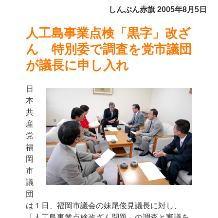
しんぶん赤旗 2005年8月5日
人工島事業点検「黒字」改ざ
ん 特別委で調査を
党市議団
が議長に申し入れ
日
本
共
産
党
福
岡
市
議
団
は１日、福岡市議会の妹尾俊見議長に対し、
「人工島事業点検改ざん問題」の調査と審議を