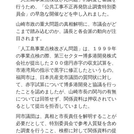
行うため、「公共工事不正再発防止調査特別委
員会」の早急な開催などを申し入れました。
山崎市政の重大問題の真相解明に、市議会がど
こまで踏み込むのか、議長と各会派の動向が注
目されます。
「人工島事業点検改ざん問題」は、１９９９年
の事業点検の際、第三セクター博多港開発株式
会社が提出した２００億円赤字の収支試算を、
市港湾局の指示で黒字に修正したというもの。
福岡市は、日本共産党市議団の質問状に対し
て、赤字試算について博多港開発と協議を行っ
たことを認めましたが、山崎市長の関与の有無
については回答せず、関係資料は押収されてい
るとして提出を拒否していました。
同市議団は、真相と市長責任を解明することが
必要だとして、特別委員会で参考人質疑を含め
た調査を行うこと、検察に対して関係資料の提