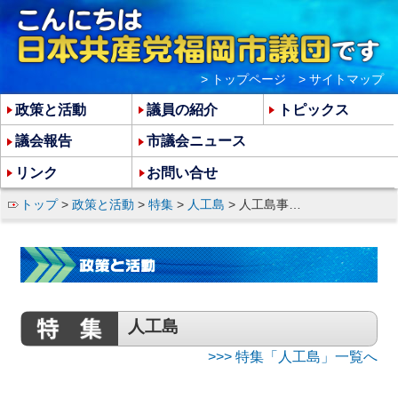
> トップページ
> サイトマップ
政策と活動
議員の紹介
トピックス
議会報告
市議会ニュース
リンク
お問い合せ
トップ
>
政策と活動
>
特集
>
人工島
> 人工島事業点検「黒字」改ざん 特別委で調査を
人工島
>>> 特集「人工島」一覧へ