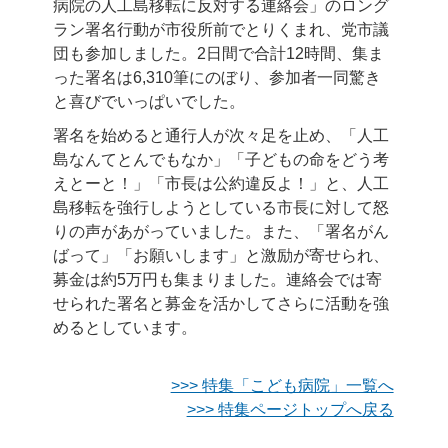
病院の人工島移転に反対する連絡会」のロング
ラン署名行動が市役所前でとりくまれ、党市議
団も参加しました。2日間で合計12時間、集ま
った署名は6,310筆にのぼり、参加者一同驚き
と喜びでいっぱいでした。
署名を始めると通行人が次々足を止め、「人工
島なんてとんでもなか」「子どもの命をどう考
えとーと！」「市長は公約違反よ！」と、人工
島移転を強行しようとしている市長に対して怒
りの声があがっていました。また、「署名がん
ばって」「お願いします」と激励が寄せられ、
募金は約5万円も集まりました。連絡会では寄
せられた署名と募金を活かしてさらに活動を強
めるとしています。
>>> 特集「こども病院」一覧へ
>>> 特集ページトップへ戻る