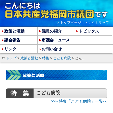
> トップページ
> サイトマップ
政策と活動
議員の紹介
トピックス
議会報告
市議会ニュース
リンク
お問い合せ
トップ
>
政策と活動
>
特集
>
こども病院
> どんたく2日間で6,310筆の署名あつまる
こども病院
>>> 特集「こども病院」一覧へ