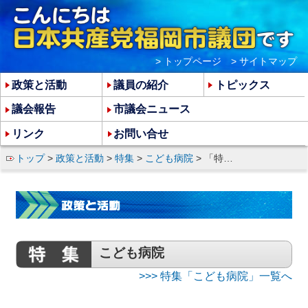
> トップページ
> サイトマップ
政策と活動
議員の紹介
トピックス
議会報告
市議会ニュース
リンク
お問い合せ
トップ
>
政策と活動
>
特集
>
こども病院
> 「特別委員会」設置は自民、民主らの反対で実現ならず
こども病院
>>> 特集「こども病院」一覧へ